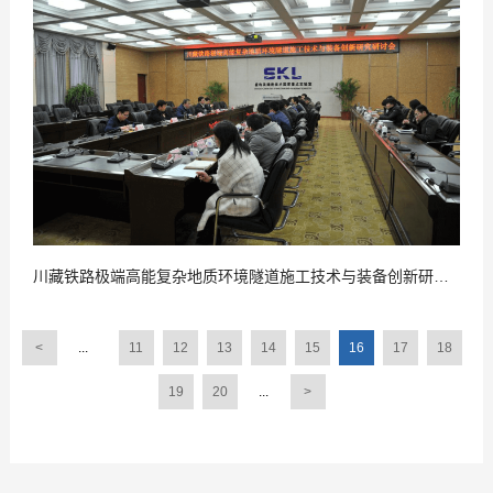
川藏铁路极端高能复杂地质环境隧道施工技术与装备创新研究研讨会在郑州召开
<
...
11
12
13
14
15
16
17
18
19
20
...
>