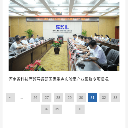
2017
07
-
04
河南省科技厅领导调研国家重点实验室产业集群专项情况
<
...
26
27
28
29
30
31
32
33
34
35
...
>