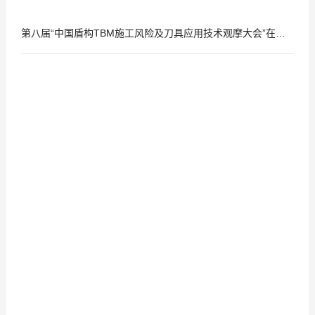
第八届“中国盾构TBM施工风险及刀具应用技术观摩大会”在成都召开
2017
09
-
04