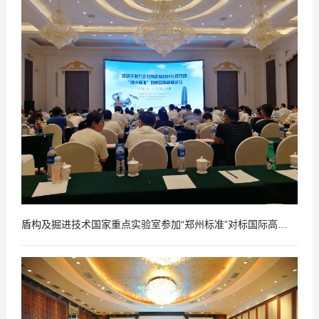
2018
06
-
14
盾构及掘进技术国家重点实验室参加“郑州标准”对标国际高峰论坛
2018
06
-
14