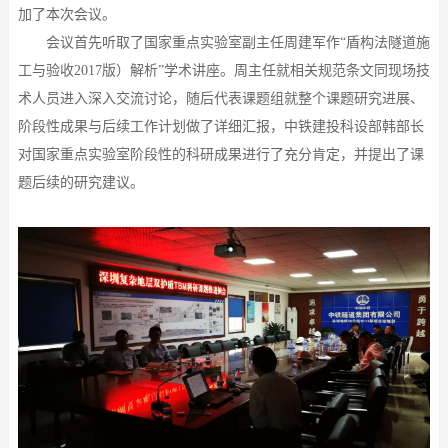
加了本次会议。
会议首先听取了国家重点实验室副主任周建军作
“盾构法隧道施
工与验收2017版）解析”学术讲座
。
周主任就相关规范条文同现场技
术人员进入深入交流讨论，随后代表课题组就整个课题研究进展、
阶段性成果与后续工作计划做了详细汇报，中铁建投科设部韩部长
对国家重点实验室阶段性的科研成果进行了充分肯定，并提出了课
题后续的研究建议。