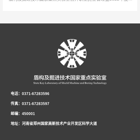
乾乾荣获“中国中铁巾帼学习标兵”称号！吕乾乾，女，34岁，中共党员，硕士
团河南省第十五次代表大会在省人民会堂召开，大会以前瞻30年的眼光想问
1月24日，从共青团中铁隧道局五届四次全委(扩大)会传来好消息，盾构及掘
2022
点击次数:
-
01
0
-
29
研究生，工程师，盾构及掘进技术国家重点实验室科研项目负责人，市政公用
题、做决策、抓发展，展望了全省团的工作愿景，聚焦为党育人主责主业，锚
进技术国家重点实验室在集团公司2021年度共青团工作考核中再拔头筹，荣获
1月21日，盾构及掘进技术国家重点实验室召开2022年集体合同平等协商会
2022
-
01
-
29
工程一级建造师。先后获盾构及掘进技术国家重点实验室先进工作者、中铁隧
定“两个确保”宏伟目标，坚持深化改革创新驱动，强化全面从严治团保障。国
B类单位第一名的好成绩。这是继2016、2017、2018年度连续荣获考核第一
议。会议就实验室2022年集体合同的起草签订有关事项展开讨论。实验室党工
1月27日，盾构及掘进技术国家重点实验室职工民主管理暨2022年度工作会
道局优秀共青团干部、中国中铁青年岗位能手等荣誉称号。主持和参与了中国
家重点实验室青年郭璐以团代表的身份参加了此次会议并成功当选河南省第十
名后，实验室团青工作再获此殊荣。2021年，在集团公司团委和实验室党政的
委书记、工会工委主任李治国，执行主任曾垂刚，各部室职工代表和劳务学生
议在郑州隆重召开，实验室领导班子及全体员工参会。大会传达了中铁隧道局
中铁股份有限公司重大课题在内的十余项科研工作，围绕课题开展了大量的理
五届团委委员。-郭璐在会场- 2021年12月31日上午，盾构及掘进技术国家
正确领导和大力支持下，实验室团工委深入贯彻党的十九大精神、党的十九届
代表参加了会议。 为切实维护职工的合法权益，发展和谐稳定的劳动关系，
五届二次职代会暨2022年度工作会议精神，全面总结了盾构及掘进技术国家重
论分析、数值模拟及室内试验工作。研制了可以模拟低真空复杂工况的系统平
重点实验室团工委组织召开了宣贯共青团河南省第十五次代表大会精神暨“学党
六中全会精神、团的十八大精神，不忘初心、牢记使命，发挥青年智慧与活
根据相关法律、法规，结合实验室实际，实验室工会工委、行政代表和职工代
点实验室2021年度工作，深刻分析了当前面临的新形势，安排部署了2022年
台，研发了适用于低真空隧道的新型管片结构和密封材料，为第五代交通的建
史”专题组织生活会。新当选共青团河南省十五届委员会委员郭璐结合团代会的
力，展现青年责任与担当，为实验室在新形势下的创新发展贡献青春和力量，
表在《2021年集体合同》《女职工权益保护专项集体合同》的基础上，共同起
重要任务。国家重点实验室职工民主管理暨2022年度工作会议 党工委书记、
设发展提供了技术储备。研发了泥膜形成试验平台，实现了对海水泥浆高离
亲身经历和所见所闻，向青年员工传达了团代会召开的盛况和主要精神，号召
全年累计获得全国向上向善好青年、河南省青少年科技创新奖、中央企业青年
草《2022年集体合同（草案）》，经平等协商，在职工薪酬发放、休假制度、
纪工委书记、工会工委主任李治国作了《坚持改革创新 践行忠诚担当 以高质
电话：0371-67283596
析、低粘度的改性，研究成果已应用于汕头苏埃通道工程，同时吕乾乾深入施
全体员工深刻理解、准确把握团代会的精神实质，并把学习贯彻好大会精神作
岗位能手、中国中铁青年岗位能手、中国中铁优秀团员、郑州（国家）高新区
福利待遇等方面做了调整，并将草案提交至实验室民主管理暨2022年度工作会
量党建引领保障实验室高质量发展》的党工委书记讲话和《启航新征程 奋进新
传真：0371-67283597
工一线，为项目解决了大量实际难题。获国家发明专利5项，实用新型4项，发
为广大团员青年的一项重要政治任务。 郭璐分享了她的参会历程和感
首届十大杰出青年等共青团集体和个人荣誉12项，1人被选为共青团河南省团
议审议票决，待通过后，由行政和工会双方首席代表正式签约，通过法定审核
时代 为开创实验室改革发展新局面而努力奋斗》的民主管理工作报告。会议明
邮编：450001
表论文10篇，获省部级科学技术奖励4项。
受：“创新”是此次报告中出现最多的词语之一，王艺书记的报告指出：全省青
代表、河南省共青团委委员。
程序后，将向全体职工公布并实施。 李治国书记在会上强调，集体合同对构
确2022年国家重点实验室党建工作总体思路：以习近平新时代中国特色社会主
地址：河南省郑州国家高新技术产业开发区科学大道
年要在实现“两个确保”宏伟目标中成大才，就要在创新中敢为人先，在国家“四
建和谐劳动关系、进一步提升职工素质、推进改革发展工作发挥着重要作用，
义思想为指导，全面贯彻党的十九届六中全会精神，坚持以政治建设统领实验