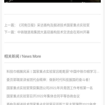
上一篇：
《河南日报》采访盾构及掘进技术国家重点实验室
下一篇：
中铁隧道局集团大直径盾构技术交流会在郑州开幕
相关新闻
/
News
More
科技巾帼展风采丨国家重点实验室吕乾乾获“中国中铁巾帼学习标兵”称号
委员郭璐宣讲省团代会精神：做新时代科技报国的奋斗者！
点击次数:
0
国家重点实验室荣获集团公司2021年共青团工作考核第一名
2022
点击次数:
-
04
0
-
02
国家重点实验室召开2022年集体合同平等协商会议
4月2日，中国中铁股份有限公司对优秀女职工进行表彰，以充分发挥学习典
2022
点击次数:
-
01
0
-
29
盾构及掘进技术国家重点实验室召开职工民主管理暨2022年度工作会议
型示范引领作用，激发全体女职工的自我学习意识，国家重点实验室工程师吕
-大会现场- 共青团河南省第十五次代表大会2021年12月26日至27日，共青
2022
点击次数:
-
01
0
-
29