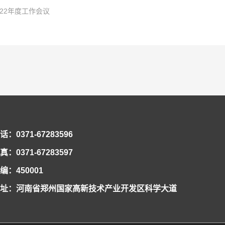
22年度工作会议
科研项目负责人，市政公用工程一级建造师。先后获盾构及掘进技术国家重点实验室
6日至27日，共青团河南省第十五次代表大会在省人民会堂召开，大会以前瞻30年的眼
十余项科研工作，围绕课题开展了大量的理论分析、数值模拟及室内试验工作。研制
化全面从严治团保障。国家重点实验室青年郭璐以团代表的身份参加了此次会议并成功当选
，盾构及掘进技术国家重点实验室在集团公司2021年度共青团工作考核中再拔头筹，荣获
储备。研发了泥膜形成试验平台，实现了对海水泥浆高离析、低粘度的改性，研究成
团河南省第十五次代表大会精神暨“学党史”专题组织生活会。新当选共青团河南省十
在集团公司团委和实验室党政的正确领导和大力支持下，实验室团工委深入贯彻党的十
合同平等协商会议。会议就实验室2022年集体合同的起草签订有关事项展开讨论。实
文10篇，获省部级科学技术奖励4项。
、准确把握团代会的精神实质，并把学习贯彻好大会精神作为广大团员青年的一项重
在新形势下的创新发展贡献青春和力量，全年累计获得全国向上向善好青年、河南省
发展和谐稳定的劳动关系，根据相关法律、法规，结合实验室实际，实验室工会工委、
22年度工作会议在郑州隆重召开，实验室领导班子及全体员工参会。大会传达了中铁隧
实现“两个确保”宏伟目标中成大才，就要在创新中敢为人先，在国家“四个面向”的创
共青团集体和个人荣誉12项，1人被选为共青团河南省团代表、河南省共青团委委员
，经平等协商，在职工薪酬发放、休假制度、福利待遇等方面做了调整，并将草案提交
新形势，安排部署了2022年重要任务。国家重点实验室职工民主管理暨2022年度工
系、高校、科研院所、开发园区、科技企业，搭建青年科技合作平台，汇聚青年科创
体职工公布并实施。 李治国书记在会上强调，集体合同对构建和谐劳动关系、进一
的党工委书记讲话和《启航新征程 奋进新时代 为开创实验室改革发展新局面而努力奋
一份体现了共青团工作的时代性、富于操作性，凝聚人心、高屋建瓴的报告。郭璐寄语
好职工的合法权益，持续增强职工凝聚力和战斗力，为开创实验室改革发展新局面而
贯彻党的十九届六中全会精神，坚持以政治建设统领实验室发展工作，贯彻新发展理
话：0371-67283596
不断提升党建工作水平，以高质量党建引领实验室科技创新新局面，为推动实验室高质
主义思想伟大旗帜，深入贯彻落实党的十九届六中全会精神和集团公司五届二次职代
真：0371-67283597
格局，全面推动改革创新，持续推进民主管理，切实维护合法权益，深入引导岗位建
编：450001
室党工委书记、纪工委书记、工会工委主任李治国讲话 执行主任曾垂刚作了《聚焦改革发
址：河南省郑州国家高新技术产业开发区科学大道