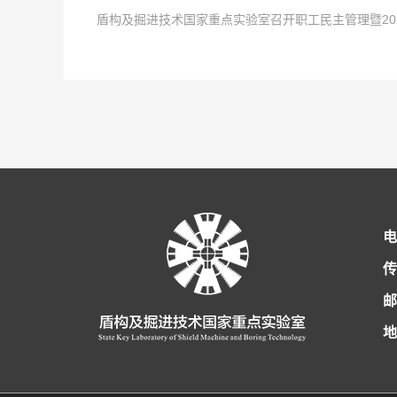
盾构及掘进技术国家重点实验室召开职工民主管理暨20
中共党员，硕士研究生，工程师，盾构及掘进技术国家重点实验室
-大会现场- 共青团河南省第十五次代表大会2021年12月2
2022
点击次数:
-
01
0
-
29
等荣誉称号。主持和参与了中国中铁股份有限公司重大课题在内的
主责主业，锚定“两个确保”宏伟目标，坚持深化改革创新驱动，强
1月24日，从共青团中铁隧道局五届四次全委(扩大)会传来好消息
2022
点击次数:
-
01
0
-
29
的新型管片结构和密封材料，为第五代交通的建设发展提供了技术
上午，盾构及掘进技术国家重点实验室团工委组织召开了宣贯共青
续荣获考核第一名后，实验室团青工作再获此殊荣。2021年，
1月21日，盾构及掘进技术国家重点实验室召开2022年集体
2022
-
01
-
29
解决了大量实际难题。获国家发明专利5项，实用新型4项，发表论
工传达了团代会召开的盛况和主要精神，号召全体员工深刻理解
牢记使命，发挥青年智慧与活力，展现青年责任与担当，为实验室
代表和劳务学生代表参加了会议。 为切实维护职工的合法权益，
1月27日，盾构及掘进技术国家重点实验室职工民主管理暨20
报告中出现最多的词语之一，王艺书记的报告指出：全省青年要在
手、中国中铁优秀团员、郑州（国家）高新区首届十大杰出青年等
项集体合同》的基础上，共同起草《2022年集体合同（草案）》
掘进技术国家重点实验室2021年度工作，深刻分析了当前面临的
了方向。报告中提到的实施创新创造攀登行动，联动全省实验室体
行政和工会双方首席代表正式签约，通过法定审核程序后，将向全
革创新 践行忠诚担当 以高质量党建引领保障实验室高质量发展》
青年员工感受到了团组织激发青年创业创新的决心和行动。 这是
平等协商集体合同的重要意义，扎实做好职工民主管理，切实维护
作总体思路：以习近平新时代中国特色社会主义思想为指导，全面
电
创造，做新时代科技报国的奋斗者。02一定要专注致...
新，深入推动全面从严治党，努力打造忠诚干净担当的干部队伍，
管理暨工会工委的总体工作思路：高举习近平新时代中国特色社会
传
力，围绕实验室运行发展中心工作，贯彻新发展理念，构建新发展
邮
工作新局面，为新形势下的实验室创新发展奠定基础。国家重点实验
地