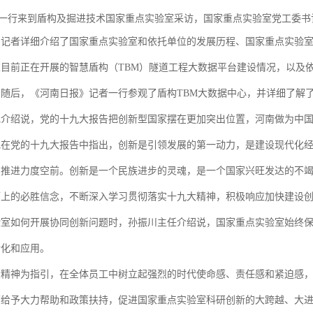
勇一行来到盾构及掘进技术国家重点实验室采访，国家重点实验室党工委
》记者详细介绍了国家重点实验室和依托单位的发展历程、国家重点实验
室目前正在开展的智慧盾构（
TBM）隧道工程大数据平台建设情况，以及
随后，《河南日报》记者一行参观了盾构TBM大数据中心，并详细了解了
记介绍说，党的十九大报告把创新型国家摆在更加突出位置，河南做为中
记在党的十九大报告中指出，创新是引领发展的第一动力，是建设现代化
，推进力度空前。创新是一个民族进步的灵魂，是一个国家兴旺发达的不
而上的必胜信念，不断深入学习贯彻落实十九大精神，积极响应加快建设
验室如何开展协同创新问题时，孙振川主任介绍说，国家重点实验室始终
转化和应用。
大精神为指引，在全体员工中树立起强烈的时代使命感、责任感和紧迫感
面给予大力帮助和政策扶持，促进国家重点实验室科研创新的大跨越、大