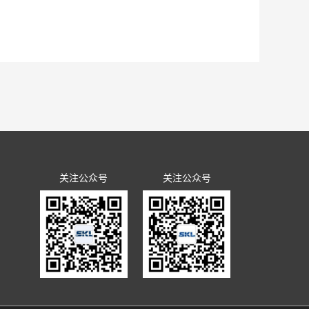
先进工作者、中铁隧道局优秀共青团干部、中国中铁青年岗位能手
光想问题、做决策、抓发展，展望了全省团的工作愿景，聚焦为党育人
了可以模拟低真空复杂工况的系统平台，研发了适用于低真空隧道
河南省第十五届团委委员。-郭璐在会场- 2021年12月31日
B类单位第一名的好成绩。这是继2016、2017、2018年度连
果已应用于汕头苏埃通道工程，同时吕乾乾深入施工一线，为项目
五届委员会委员郭璐结合团代会的亲身经历和所见所闻，向青年员
九大精神、党的十九届六中全会精神、团的十八大精神，不忘初心、
验室党工委书记、工会工委主任李治国，执行主任曾垂刚，各部室职工
要政治任务。 郭璐分享了她的参会历程和感受：“创新”是此次
青少年科技创新奖、中央企业青年岗位能手、中国中铁青年岗位能
行政代表和职工代表在《2021年集体合同》《女职工权益保护专
道局五届二次职代会暨2022年度工作会议精神，全面总结了盾构及
新领域挑大梁，当主角，这为我们青年员工以后的科技创新工作指明
。
至实验室民主管理暨2022年度工作会议审议票决，待通过后，由
作会议 党工委书记、纪工委书记、工会工委主任李治国作了《坚持改
力量，吸引省外青年科技创新人才回流集聚的具体措施，更让我们
步提升职工素质、推进改革发展工作发挥着重要作用，要充分认识到
斗》的民主管理工作报告。会议明确2022年国家重点实验室党建工
中铁隧道青年01.一定要立足本职岗位，练就过硬本领，勇于创新
努力奋斗。
念，构建新发展格局，聚焦研发推广服务主业，全面推动改革创
关注公众号
关注公众号
量发展提供坚强政治保障。会议明确2022年国家重点实验室民主
会精神，以增强政治性、先进性、群众性为主线，以改革创新为动
功，精心开展文化建设，大力促进创新创效，全力开创实验室工会
展 深化科技创新 ...