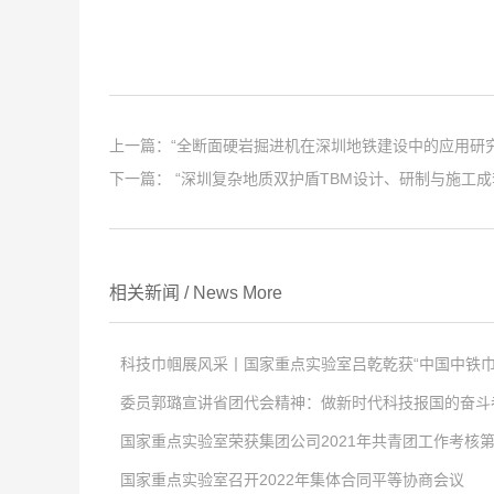
上一篇：
“全断面硬岩掘进机在深圳地铁建设中的应用研
下一篇：
“深圳复杂地质双护盾TBM设计、研制与施工
相关新闻
/
News
More
科技巾帼展风采丨国家重点实验室吕乾乾获“中国中铁巾
委员郭璐宣讲省团代会精神：做新时代科技报国的奋斗
点击次数:
0
国家重点实验室荣获集团公司2021年共青团工作考核
2022
点击次数:
-
04
0
-
02
国家重点实验室召开2022年集体合同平等协商会议
4月2日，中国中铁股份有限公司对优秀女职工进行表彰，以充分
2022
点击次数:
-
01
0
-
29