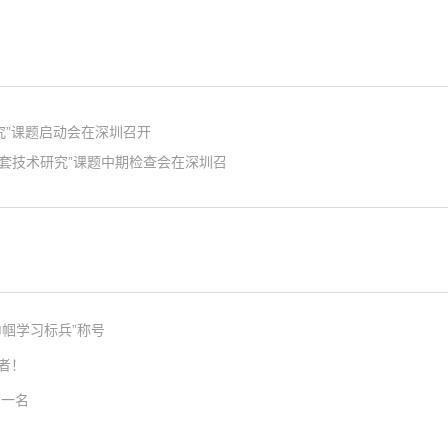
究”课题启动会在深圳召开
成套技术研究”课题中期检查会在深圳召
帼学习标兵”称号
者！
第一名
发挥学习典型示范引领作用，激发全体女职工的自我学习意识，国家重点实验室工程师