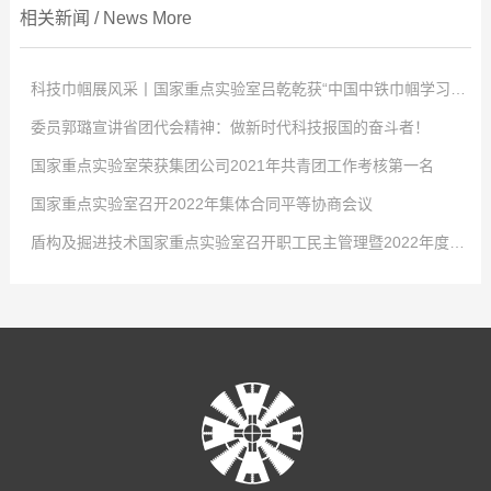
相关新闻
/
News
More
科技巾帼展风采丨国家重点实验室吕乾乾获“中国中铁巾帼学习标兵”称号
委员郭璐宣讲省团代会精神：做新时代科技报国的奋斗者！
点击次数:
0
国家重点实验室荣获集团公司2021年共青团工作考核第一名
2022
点击次数:
-
04
0
-
02
国家重点实验室召开2022年集体合同平等协商会议
4月2日，中国中铁股份有限公司对优秀女职工进行表彰，以充分发挥学习典
2022
点击次数:
-
01
0
-
29
盾构及掘进技术国家重点实验室召开职工民主管理暨2022年度工作会议
型示范引领作用，激发全体女职工的自我学习意识，国家重点实验室工程师吕
-大会现场- 共青团河南省第十五次代表大会2021年12月26日至27日，共青
2022
点击次数:
-
01
0
-
29
乾乾荣获“中国中铁巾帼学习标兵”称号！吕乾乾，女，34岁，中共党员，硕士
团河南省第十五次代表大会在省人民会堂召开，大会以前瞻30年的眼光想问
1月24日，从共青团中铁隧道局五届四次全委(扩大)会传来好消息，盾构及掘
2022
点击次数:
-
01
0
-
29
研究生，工程师，盾构及掘进技术国家重点实验室科研项目负责人，市政公用
题、做决策、抓发展，展望了全省团的工作愿景，聚焦为党育人主责主业，锚
进技术国家重点实验室在集团公司2021年度共青团工作考核中再拔头筹，荣获
1月21日，盾构及掘进技术国家重点实验室召开2022年集体合同平等协商会
2022
-
01
-
29
工程一级建造师。先后获盾构及掘进技术国家重点实验室先进工作者、中铁隧
定“两个确保”宏伟目标，坚持深化改革创新驱动，强化全面从严治团保障。国
B类单位第一名的好成绩。这是继2016、2017、2018年度连续荣获考核第一
议。会议就实验室2022年集体合同的起草签订有关事项展开讨论。实验室党工
1月27日，盾构及掘进技术国家重点实验室职工民主管理暨2022年度工作会
道局优秀共青团干部、中国中铁青年岗位能手等荣誉称号。主持和参与了中国
家重点实验室青年郭璐以团代表的身份参加了此次会议并成功当选河南省第十
名后，实验室团青工作再获此殊荣。2021年，在集团公司团委和实验室党政的
委书记、工会工委主任李治国，执行主任曾垂刚，各部室职工代表和劳务学生
议在郑州隆重召开，实验室领导班子及全体员工参会。大会传达了中铁隧道局
中铁股份有限公司重大课题在内的十余项科研工作，围绕课题开展了大量的理
五届团委委员。-郭璐在会场- 2021年12月31日上午，盾构及掘进技术国家
正确领导和大力支持下，实验室团工委深入贯彻党的十九大精神、党的十九届
代表参加了会议。 为切实维护职工的合法权益，发展和谐稳定的劳动关系，
五届二次职代会暨2022年度工作会议精神，全面总结了盾构及掘进技术国家重
论分析、数值模拟及室内试验工作。研制了可以模拟低真空复杂工况的系统平
重点实验室团工委组织召开了宣贯共青团河南省第十五次代表大会精神暨“学党
六中全会精神、团的十八大精神，不忘初心、牢记使命，发挥青年智慧与活
根据相关法律、法规，结合实验室实际，实验室工会工委、行政代表和职工代
点实验室2021年度工作，深刻分析了当前面临的新形势，安排部署了2022年