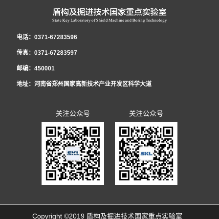
台，研发了适用于低真空隧道的新型管片结构和密封材料，为第五代交通的建
史”专题组织生活会。新当选共青团河南省十五届委员会委员郭璐结合团代会的
力，展现青年责任与担当，为实验室在新形势下的创新发展贡献青春和力量，
表在《2021年集体合同》《女职工权益保护专项集体合同》的基础上，共同起
重要任务。国家重点实验室职工民主管理暨2022年度工作会议 党工委书记、
设发展提供了技术储备。研发了泥膜形成试验平台，实现了对海水泥浆高离
亲身经历和所见所闻，向青年员工传达了团代会召开的盛况和主要精神，号召
全年累计获得全国向上向善好青年、河南省青少年科技创新奖、中央企业青年
草《2022年集体合同（草案）》，经平等协商，在职工薪酬发放、休假制度、
纪工委书记、工会工委主任李治国作了《坚持改革创新 践行忠诚担当 以高质
电话：0371-67283596
析、低粘度的改性，研究成果已应用于汕头苏埃通道工程，同时吕乾乾深入施
全体员工深刻理解、准确把握团代会的精神实质，并把学习贯彻好大会精神作
岗位能手、中国中铁青年岗位能手、中国中铁优秀团员、郑州（国家）高新区
福利待遇等方面做了调整，并将草案提交至实验室民主管理暨2022年度工作会
量党建引领保障实验室高质量发展》的党工委书记讲话和《启航新征程 奋进新
传真：0371-67283597
工一线，为项目解决了大量实际难题。获国家发明专利5项，实用新型4项，发
为广大团员青年的一项重要政治任务。 郭璐分享了她的参会历程和感
首届十大杰出青年等共青团集体和个人荣誉12项，1人被选为共青团河南省团
议审议票决，待通过后，由行政和工会双方首席代表正式签约，通过法定审核
时代 为开创实验室改革发展新局面而努力奋斗》的民主管理工作报告。会议明
邮编：450001
表论文10篇，获省部级科学技术奖励4项。
受：“创新”是此次报告中出现最多的词语之一，王艺书记的报告指出：全省青
代表、河南省共青团委委员。
程序后，将向全体职工公布并实施。 李治国书记在会上强调，集体合同对构
确2022年国家重点实验室党建工作总体思路：以习近平新时代中国特色社会主
地址：河南省郑州国家高新技术产业开发区科学大道
年要在实现“两个确保”宏伟目标中成大才，就要在创新中敢为人先，在国家“四
建和谐劳动关系、进一步提升职工素质、推进改革发展工作发挥着重要作用，
义思想为指导，全面贯彻党的十九届六中全会精神，坚持以政治建设统领实验
个面向”的创新领域挑大梁，当主角，这为我们青年员工以后的科技创新工作指
要充分认识到平等协商集体合同的重要意义，扎实做好职工民主管理，切实维
室发展工作，贯彻新发展理念，构建新发展格局，聚焦研发推广服务主业，全
关注公众号
关注公众号
明了方向。报告中提到的实施创新创造攀登行动，联动全省实验室体系、高
护好职工的合法权益，持续增强职工凝聚力和战斗力，为开创实验室改革发展
面推动改革创新，深入推动全面从严治党，努力打造忠诚干净担当的干部队
校、科研院所、开发园区、科技企业，搭建青年科技合作平台，汇聚青年科创
新局面而努力奋斗。
伍，不断提升党建工作水平，以高质量党建引领实验室科技创新新局面，为推
力量，吸引省外青年科技创新人才回流集聚的具体措施，更让我们青年员工感
动实验室高质量发展提供坚强政治保障。会议明确2022年国家重点实验室民主
受到了团组织激发青年创业创新的决心和行动。 这是一份体现了共青团工作
管理暨工会工委的总体工作思路：高举习近平新时代中国特色社会主义思想伟
的时代性、富于操作性，凝聚人心、高屋建瓴的报告。郭璐寄语中铁隧道青年
大旗帜，深入贯彻落实党的十九届六中全会精神和集团公司五届二次职代会精
01.一定要立足本职岗位，练就过硬本领，勇于创新创造，做新时代科...
神，以增强政治性、先进性、群众性为主线，以改革创新为动力，围绕实验室
Copyright ©2019 盾构及掘进技术国家重点实验室