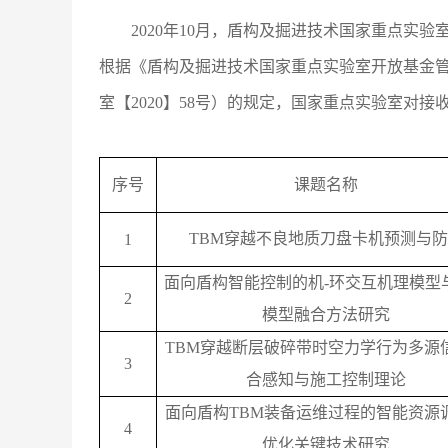
2020
年
10
月，盾构及掘进技术国家重点实验
根据《
盾构及掘进技术国家重点实验室开放基金
室
【
2020
】
58
号）的规定，国家重点实验室对接
序号
课题名称
TBM穿越不良地质刀盘卡机预测与
1
面向盾构智能控制的机-环交互机理模型
2
模型融合方法研究
TBM穿越断层破碎带时空力学行为多源
3
合感知与施工控制理论
面向盾构TBM装备运维过程的智能资源
4
优化关键技术研究