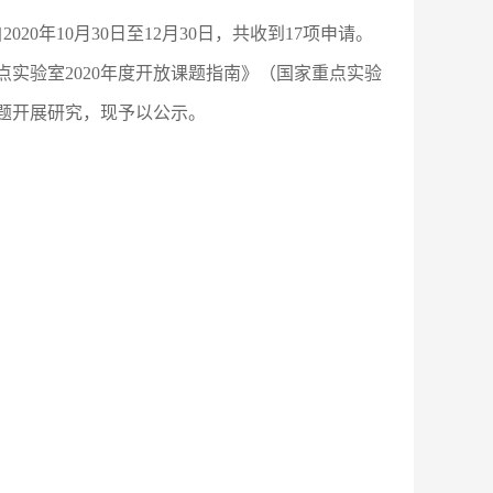
自
20
20
年
10
月
30
日至
12
月
30
日，共收到
1
7
项申请。
点实验室20
20
年度开放课题指南》（国家重点实验
题开展研究，现予以公示。