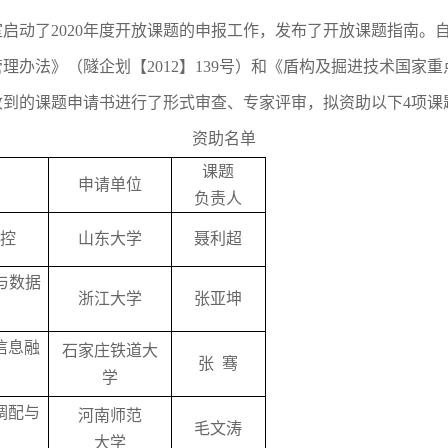
室启动了
20
20
年度开放课题的申报工作，发布了开放课题指南。
管理办法
》（隧企划
【
2012
】
139号）和《盾构及掘进技术国家重
收到的课题申请书进行了形式审查、专家评审，拟资助以下
4
项课
资助名单
课题
申请单位
负责人
防控
山东大学
聂利超
与数据
浙江大学
张亚坤
信息融
石家庄铁道大
张
骞
学
调配与
河南师范
毛文涛
大学