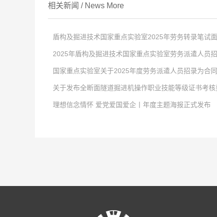
相关新闻
/
News
More
盾构及掘进技术国家重点实验室2025年劳务转录笔试
2025年盾构及掘进技术国家重点实验室劳务派遣人员
点击次数:
0
国家重点实验室关于2025年度劳务派遣人员招录为合
2025
点击次数:
-
12
0
-
29
关于发布全断面隧道掘进机操作职业技能等级证书考核
盾构及掘进技术国家重点实验室于12月24日开展了国家重点实验室
2025
点击次数:
-
12
0
-
08
理想信念情怀 爱党爱国爱企丨年度主题海报正式发布
异议者，请在公示期内联系国家重点实验室纪委，并提交相关证明材料，联系
根据《国家重点实验室关于2025年度劳务派遣人员招录为合
2025
点击次数:
-
12
0
-
01
146181.28164.56 23高士琛107.5172.2126.9134龚豪博111156
名单见附件)，公示时间为2025年12月8日至2025年12月14日
各部门、各系统：国家重点实验室2025年度劳务派遣人员招录
2022
点击次数:
-
06
0
-
27
遣人员招录申报表
下：一、报名条件及岗位要求1．引进范围：工程机械（机电）技术
2022
-
05
-
30
至少有1年为优秀。 6．身心健康，认同企业文化。7．无处分
持续深入开展“理想信念情怀 爱党爱国爱企”主题活动是中国
技术国家重点实验室 2025年12月25日
从事现岗位工作满1年。年龄、务工年限、违章行为和事故记录的
工作的迫切需要，是促进企业实现高质量发展的有效途径。为进一
728997523@qq.com：1．劳务人员引进申报表（见附件
值创造等，请一线员工讲述一线故事，展现广大职工忠诚担当、爱
务公司签订的劳动合同扫描件；5．聘任职务通知扫描件；6．近3
题活动成效作为推动党建工作与生产经营深度融合的重要方法，以