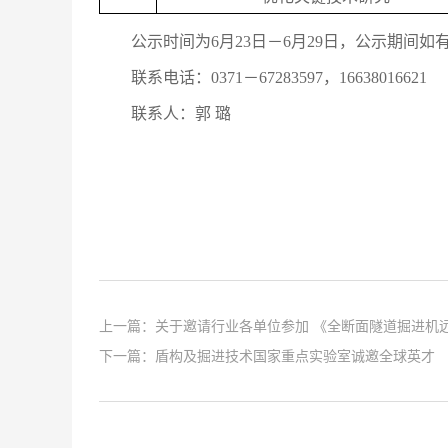
公示时间为
6
月
23
日－
6
月
29
日，公示期间如
联系电话：
0371－672835
97
，
16638016621
联系人：郭
璐
上一篇：
关于邀请行业各单位参加 《全断面隧道掘进机远
下一篇：
盾构及掘进技术国家重点实验室诚邀全球英才