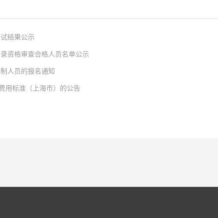
面试结果公示
招录资格审查合格人员名单公示
同制人员的报名通知
费用标准（上海市）的公告
2025年人才引进笔试和面试，经集体决策审议，现公布本次笔试和面试结果，详见下表，
电话：0371-67283568。序号考生姓名笔试成绩（70%）面试成绩（30%）加分
同制人员的报名通知》有关要求，经国家重点实验室劳务派遣人员招录引进工作资格审查
124.54 盾构及掘进...
。如单位、社会团体或个人在公示期内对所公示的内容存有异议，请在2025年12月15日前向国
为合同制工作（以下简称“劳务转录工作”）已开始，根据实验室运行发展需要，经研
岗位的专业技术人员；2．年龄不超过40岁。 3．具有本科及以上学历。4．已在本
期内的违反本单位规章制度情况且无处分期内的安全质量责任事故记录。8．具有丰富的
中铁党委认真贯彻落实习近平总书记关于坚定理想信念和增强爱党爱国情感重要论述精神
计算截止时间为报名推荐上报日期。二、报名方式应聘人员以主题为“姓名+电话+人才
步助推主题活动走深走实，中国中铁官方微信特开设《理想信念情怀 爱党爱国爱企
1）；2．身份证、最高学历证、学位证书及学信网学历备案证明扫描件；3．相关执业资格证
岗敬业、创新创效的优秀品质，营造良好氛围。根据中国中铁年度党建工作要点安排，
年绩效考核结果证明签字盖章扫描件；7．个人承诺书（签字、按手印）扫描件；简历投
基层项目部为主阵地，以理想信念教育为切入点，以“有我”系列理想信念引导行动为