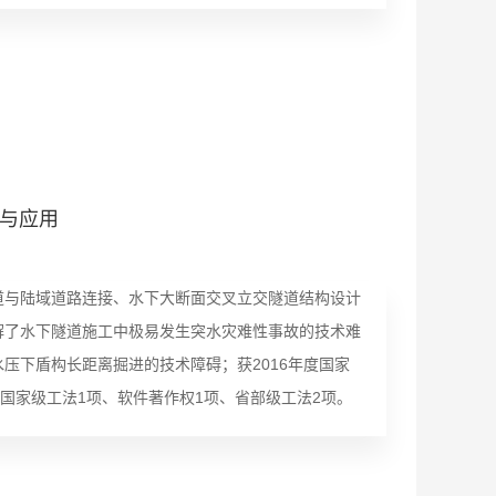
与应用
道与陆域道路连接、水下大断面交叉立交隧道结构设计
解了水下隧道施工中极易发生突水灾难性事故的技术难
压下盾构长距离掘进的技术障碍；获2016年度国家
国家级工法1项、软件著作权1项、省部级工法2项。
江隧道等多座隧道工程，并推广应用到了衡阳湘江隧
座在建跨江越海隧道工程，其多项关键技术填补了国内