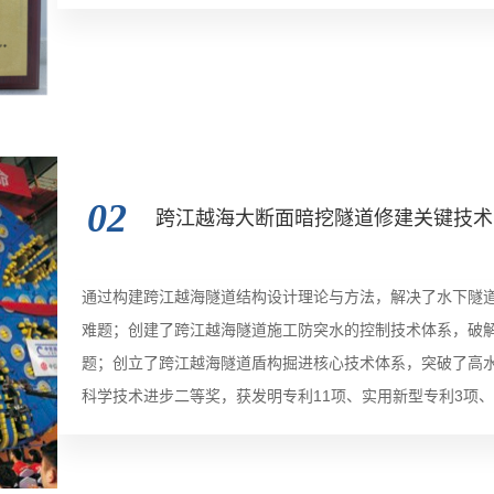
年入选中国中铁实用技术成果。
02
跨江越海大断面暗挖隧道修建关键技术
通过构建跨江越海隧道结构设计理论与方法，解决了水下隧
难题；创建了跨江越海隧道施工防突水的控制技术体系，破
题；创立了跨江越海隧道盾构掘进核心技术体系，突破了高水
科学技术进步二等奖，获发明专利11项、实用新型专利3项、
该成果整体应用于我国首座水下立交隧道——长沙营盘路湘
道、汕头苏埃海湾隧道、青岛地铁一号线跨海隧道工程等多