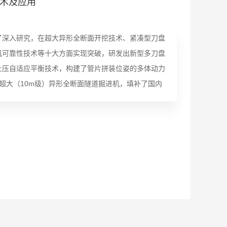
术及应用
了深入研究，在超大异形全断面开挖技术、紧凑型刀盘
机可靠性技术等十大方面实现突破，研发出新型多刀盘
土压自适应平衡技术，构建了管片拼装位姿的多体动力
超大（10m级）异形全断面隧道掘进机，填补了国内
学技术进步二等奖；获发明专利6项、实用新型专利6项、
汤申线、蒙华铁路白城隧道等十余工程，并在既有民
主干道下穿隧道、地铁站过街隧道、地下停车场、综合
用。