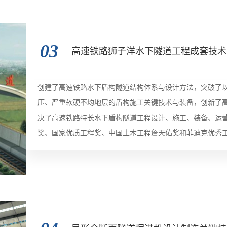
外空白，有力地促进了我国跨江越海隧道的技术进步。
03
高速铁路狮子洋水下隧道工程成套技术
创建了高速铁路水下盾构隧道结构体系与设计方法，突破了以
压、严重软硬不均地层的盾构施工关键技术与装备，创新了
决了高速铁路特长水下盾构隧道工程设计、施工、装备、运营
奖、国家优质工程奖、中国土木工程詹天佑奖和菲迪克优秀工
著作权1项；编写省部级工法9项、行业规范1项；出版专著2
下盾构隧道、我国建成的最长水下隧道和首座铁路水下隧道—
桥”的常规思维，实现了世界高速铁路水下盾构隧道从无到有
碑”。