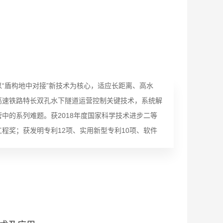
“盾构地中对接”新技术为核心，适应长距离、高水
高速铁路特长双孔水下隧道运营控制关键技术，系统解
中的系列难题。获2018年度国家科学技术进步二等
程奖；获发明专利12项、实用新型专利10项、软件
部、论文62篇。成果整体应用于世界首座高速铁路水
—广深港高铁狮子洋隧道，打破了我国铁路“遇水架
的突破，被誉为“世界高速铁路隧道修建技术的里程