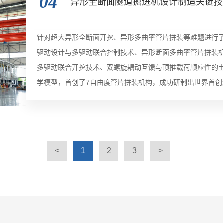
04
异形全断面隧道掘进机设计制造关键技
针对超大异形全断面开挖、异形多曲率管片拼装等难题进行
驱动设计与多驱动联合控制技术、异形断面多曲率管片拼装
多驱动联合开挖技术、双螺旋耦动互馈与顶推载荷顺应性的
学模型，首创了7自由度管片拼装机构，成功研制出世界首创
开挖异形断面规格大于70m2的空白。获2018年度国家科
软件著作权2项。该成果成功应用于郑州中州大道、新加坡
居、商场等建筑群体地下联通作业项目中得到推广，为城市
管廊、城市地铁双线隧道等市政、交通建设起到引领示范作
<
1
2
3
>