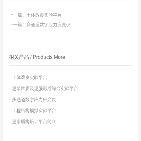
上一篇：
土体改良实验平台
下一篇：
多通道数字应力应变仪
相关产品
/
Products
More
土体改良实验平台
泥浆性质及泥膜形成综合实验平台
点击次数:
多通道数字应力应变仪
2026
点击次数:
-
01
-
04
工程结构模拟实验平台
2025
点击次数:
-
12
-
23
泥水盾构培训平台简介
2019
点击次数:
-
07
-
24
2019
点击次数:
-
07
-
24