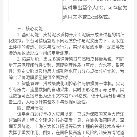
实时导出至个人PC，可存储为
通用文本或Excel格式。
三、核心功能
1. 基础功能：支持泥水盾构开挖面泥膜形成全过程的精细
化模拟。平台可精确复现不同地质条件与泥浆压力下，泥浆在
土体中的渗透、滤失与成膜行为，实现地层滤水量、泥膜等效
渗透系数及形成时间的定量测定。
2. 拓展功能：集成多通道传感器与高精度称量系统，可同
步开展泥膜闭气性实验、泥膜物理性质（厚度、含水率、致密
性）测定实验以及地层内部孔隙水压力分布规律分析实验，为
综合评价泥膜质量提供全面数据。
3. 智能管理：搭载集成化测控软件与触摸屏一体机，实现
所有压力、流量数据的自动采集、实时图形化显示与记录。实
验数据可直接导出为通用文本或Excel格式，便于后续分析与报
告生成，大幅提升实验效率与数据可靠性。
四、使用情况
该平台自2017年投入应用以来，已成为保障国家重大跨江
越海隧道工程安全建设的核心研发工具，在汕头海湾隧道、深
圳春风隧道、上海崇太长江隧道等重大工程的关键技术攻关中
发挥了重要作用。例如，在面临极高施工风险的汕头海湾隧道