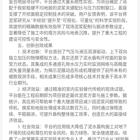
复合地层项目中，平台通过大量系统性实验，为项目确定了适
配于极软极硬不均地层的泥浆关键配比与压力控制窗口，直接
支撑了开挖面稳定控制技术的突破。用户反馈表明，该平台将
泥浆研究从“半经验”提升至“可视化、可量化”的科学实验阶段，
其提供的精确数据有效指导了现场泥浆配制与掘进参数设定，
显著降低了施工中的塌方风险与地表沉降，提升了重大工程的
建设可控性与安全性。
五、
创新创效成果
1. 技术创新：平台首创了气压与液压双源驱动、上下双向
独立加压的物理模拟方法，真实还原了泥水盾构开挖面的复杂
受力状态。其集成的多通道孔隙水压力实时监测网络与高精度
滤失量测量系统，为揭示泥膜动态形成机理提供了前所未有的
细致观测手段，相关成果已形成多项核心技术并发表于高水平
行业期刊。
2. 经济效益：通过精准的室内实验替代传统的现场试错，
平台能在工程前期即为项目锁定最优泥浆方案与施工参数。据
统计，其应用可帮助单个重大隧道项目减少因泥浆问题导致的
停机、换浆和地层处理成本高达数百万元，同时通过保障连
续、平稳掘进，可提升盾构整体施工效率，创造巨大的直接经
济效益。
3. 社会效益：平台的应用极大降低了泥水盾构施工对地下
环境的扰动和潜在的安全风险，助力绿色、安全隧道建设。培
养了一批掌握先进实验技术的专业人才，推动了行业从“经验施