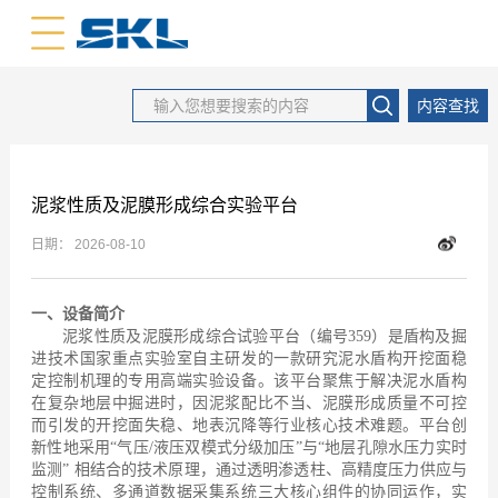
中文版
英文版
内容查找
泥浆性质及泥膜形成综合实验平台
日期：
2026-08-10
一、设备简介
泥浆性质及泥膜形成综合试验平台（编号359）是盾构及掘
进技术国家重点实验室自主研发的一款研究泥水盾构开挖面稳
定控制机理的专用高端实验设备。该平台聚焦于解决泥水盾构
在复杂地层中掘进时，因泥浆配比不当、泥膜形成质量不可控
而引发的开挖面失稳、地表沉降等行业核心技术难题。平台创
新性地采用“气压/液压双模式分级加压”与“地层孔隙水压力实时
监测” 相结合的技术原理，通过透明渗透柱、高精度压力供应与
控制系统、多通道数据采集系统三大核心组件的协同运作，实