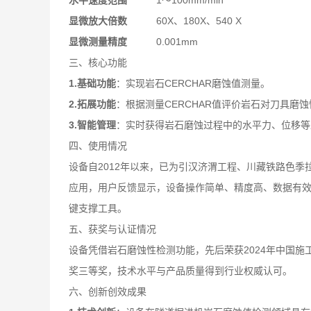
水平速度范围
1～100mm/min
显微放大倍数
60X、180X、540 X
显微测量精度
0.001mm
三、核心功能
1.
基础功能
：实现岩石CERCHAR磨蚀值测量。
2.
拓展功能
：根据测量CERCHAR值评价岩石对刀具
3.
智能管理
：实时获得岩石磨蚀过程中的水平力、位移等
四、使用情况
设备自2012年以来，已为引汉济渭工程、川藏铁路色
应用，用户反馈显示，设备操作简单、精度高、数据有
键支撑工具。
五、获奖与认证情况
设备凭借岩石磨蚀性检测功能，先后荣获2024年中国施
奖三等奖，技术水平与产品质量得到行业权威认可。
六、创新创效成果