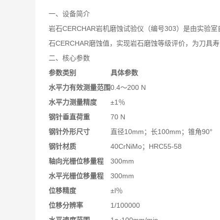
一、设备简介
岩石CERCHAR岩机磨蚀试验仪（编号303）是由
石CERCHAR磨蚀值，实现岩石磨蚀等级评价，为刀
二、核心参数
参数类别
具体参数
水平力有效测量范围
0.4～200 N
水平力测量精度
±1％
钢针垂直荷重
70 N
钢针外形尺寸
直径10mm；长100mm；锥角90°
钢针材质
40CrNiMo；HRC55-58
轴向光栅位移量程
300mm
水平光栅位移量程
300mm
位移精度
±l％
位移分辨率
1/100000