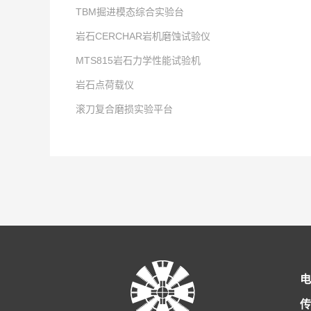
TBM掘进模态综合实验台
岩石CERCHAR岩机磨蚀试验仪
点击次数:
MTS815岩石力学性能试验机
2025
点击次数:
-
12
-
23
岩石点荷载仪
2025
点击次数:
-
12
-
23
滚刀复合磨损实验平台
2019
点击次数:
-
07
-
24
2025
点击次数:
-
12
-
23
2025
-
12
-
23
电
传