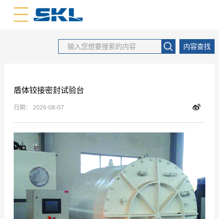
中文版
英文版
内容查找
盾体铰接密封试验台
日期：
2026-08-07