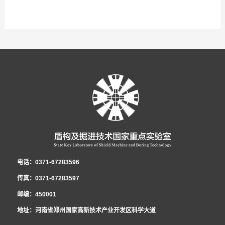
2019
点击次数:
-
07
-
24
2025
-
12
-
23
电话：0371-67283596
传真：0371-67283597
邮编：450001
地址：河南省郑州国家高新技术产业开发区科学大道