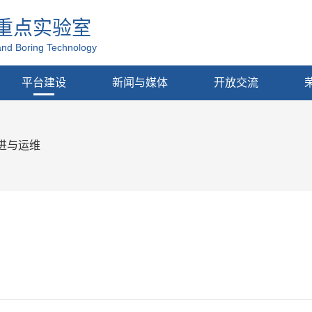
重点实验室
and Boring Technology
平台建设
新闻与媒体
开放交流
进与运维