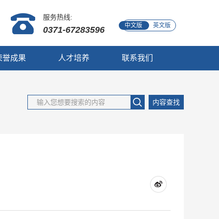
服务热线:
中文版
英文版
0371-67283596
荣誉成果
人才培养
联系我们
内容查找