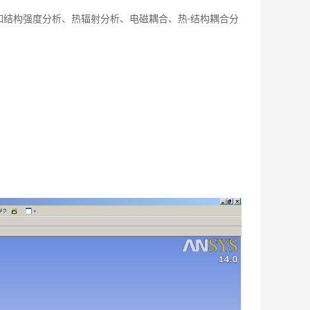
如结构强度分析、热辐射分析、电磁耦合、热
结构耦合分
-