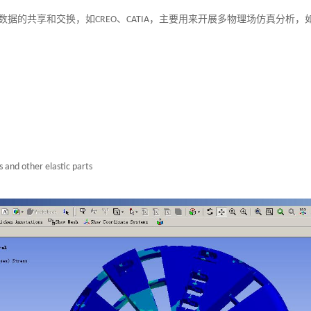
数据的共享和交换，如
、
，主要用来开展多物理场仿真分析，
CREO
CATIA
 and other elastic parts