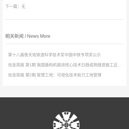
下一篇：无
相关新闻
/
News
More
第十八届詹天佑铁道科学技术奖中国中铁专项奖公示
信息简报 第1期 我国盾构机掘进核心技术日趋成熟隧道施工迈入“智能时代”
点击次数:
0
信息简报 第2期 智慧工地：可视化技术助力工地管理
2026
点击次数:
-
08
0
-
05
2024
点击次数:
-
04
0
-
24
信息简报 第1期 我国盾构机掘进核心技术日趋成熟隧道施工迈入“智能时
2024
-
04
-
24
代”.pdf
信息简报 第2期 智慧工地：可视化技术助力工...