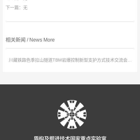
下一篇：无
相关新闻
/
News
More
川藏铁路色季拉山隧道TBM岩爆控制新型支护方式技术交流会在郑州召开
点击次数:
0
2021
-
04
-
01
3月16日，川藏铁路色季拉山隧道TBM岩爆控制新型支护方式技术交流会在
郑州召开。盾构及掘进技术国家重点实验室党工委书记李治国、总工程师李凤
远，中铁隧道股份有限公司设备部部长叶忠，中铁工程装备研究院设计师王亚
威、张文艳，清华大学博士生唐岩洋等专家参会。会议介绍了新型岩爆控制支
护方式——“双钢板-混凝土组合管片”，该设计采用内外环双层钢板，外环钢板