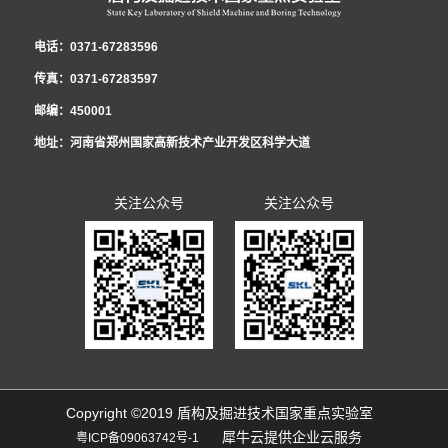
与内环钢板设置腹板连接构成箱型结构，与传统钢筋混凝土管片结构相比，提
电话：0371-67283596
升了结构的抗冲击和抗弯承载力，有希望在川藏铁路等复杂风险地质中推广应
传真：0371-67283597
用。会议针对新技术的有效性和可行性开展研讨，在肯定设计思路创新性的同
邮编：450001
时，提出了技术改进意见，并规划了深入研究。近年来，实验室紧紧围绕川藏
地址：河南省郑州国家高新技术产业开发区科学大道
铁路建设，开展盾构TBM关键核心技术科研创新，为攻克川藏铁路提供全面技
术支持，立志为西藏地区民族团结和繁荣稳...
关注公众号
关注公众号
定做出贡献。
Copyright ©2019 盾构及掘进技术国家重点实验室
犀牛云提供企业云服务
粤ICP备09063742号-1