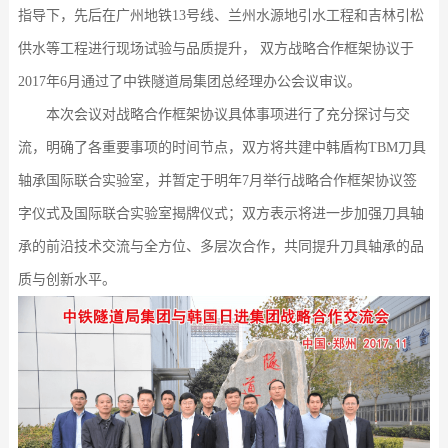
指导下，先后在广州地铁13号线、兰州水源地引水工程和吉林引松
供水等工程进行现场试验与品质提升，
双方战略合作框架协议于
2017年6月通过了中铁隧道局集团总经理办公会议审议。
本次会议对战略合作框架协议具体事项进行了充分探讨与交
流，明确了各重要事项的时间节点，双方将共建中韩盾构
TBM刀具
轴承国际联合实验室，并暂定于明年7月举行战略合作框架协议签
字仪式及国际联合实验室揭牌仪式；双方表示将进一步加强刀具轴
承的前沿技术交流与全方位、多层次合作，共同提升刀具轴承的品
质与创新水平。