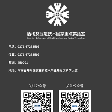
道局优秀共青团干部、中国中铁青年岗位能手等荣誉称号。主持和参与了中国
家重点实验室青年郭璐以团代表的身份参加了此次会议并成功当选河南省第十
名后，实验室团青工作再获此殊荣。2021年，在集团公司团委和实验室党政的
委书记、工会工委主任李治国，执行主任曾垂刚，各部室职工代表和劳务学生
议在郑州隆重召开，实验室领导班子及全体员工参会。大会传达了中铁隧道局
中铁股份有限公司重大课题在内的十余项科研工作，围绕课题开展了大量的理
五届团委委员。-郭璐在会场- 2021年12月31日上午，盾构及掘进技术国家
正确领导和大力支持下，实验室团工委深入贯彻党的十九大精神、党的十九届
代表参加了会议。 为切实维护职工的合法权益，发展和谐稳定的劳动关系，
五届二次职代会暨2022年度工作会议精神，全面总结了盾构及掘进技术国家重
论分析、数值模拟及室内试验工作。研制了可以模拟低真空复杂工况的系统平
重点实验室团工委组织召开了宣贯共青团河南省第十五次代表大会精神暨“学党
六中全会精神、团的十八大精神，不忘初心、牢记使命，发挥青年智慧与活
根据相关法律、法规，结合实验室实际，实验室工会工委、行政代表和职工代
点实验室2021年度工作，深刻分析了当前面临的新形势，安排部署了2022年
台，研发了适用于低真空隧道的新型管片结构和密封材料，为第五代交通的建
史”专题组织生活会。新当选共青团河南省十五届委员会委员郭璐结合团代会的
力，展现青年责任与担当，为实验室在新形势下的创新发展贡献青春和力量，
表在《2021年集体合同》《女职工权益保护专项集体合同》的基础上，共同起
重要任务。国家重点实验室职工民主管理暨2022年度工作会议 党工委书记、
设发展提供了技术储备。研发了泥膜形成试验平台，实现了对海水泥浆高离
亲身经历和所见所闻，向青年员工传达了团代会召开的盛况和主要精神，号召
全年累计获得全国向上向善好青年、河南省青少年科技创新奖、中央企业青年
草《2022年集体合同（草案）》，经平等协商，在职工薪酬发放、休假制度、
纪工委书记、工会工委主任李治国作了《坚持改革创新 践行忠诚担当 以高质
电话：0371-67283596
析、低粘度的改性，研究成果已应用于汕头苏埃通道工程，同时吕乾乾深入施
全体员工深刻理解、准确把握团代会的精神实质，并把学习贯彻好大会精神作
岗位能手、中国中铁青年岗位能手、中国中铁优秀团员、郑州（国家）高新区
福利待遇等方面做了调整，并将草案提交至实验室民主管理暨2022年度工作会
量党建引领保障实验室高质量发展》的党工委书记讲话和《启航新征程 奋进新
传真：0371-67283597
工一线，为项目解决了大量实际难题。获国家发明专利5项，实用新型4项，发
为广大团员青年的一项重要政治任务。 郭璐分享了她的参会历程和感
首届十大杰出青年等共青团集体和个人荣誉12项，1人被选为共青团河南省团
议审议票决，待通过后，由行政和工会双方首席代表正式签约，通过法定审核
时代 为开创实验室改革发展新局面而努力奋斗》的民主管理工作报告。会议明
邮编：450001
表论文10篇，获省部级科学技术奖励4项。
受：“创新”是此次报告中出现最多的词语之一，王艺书记的报告指出：全省青
代表、河南省共青团委委员。
程序后，将向全体职工公布并实施。 李治国书记在会上强调，集体合同对构
确2022年国家重点实验室党建工作总体思路：以习近平新时代中国特色社会主
地址：河南省郑州国家高新技术产业开发区科学大道
年要在实现“两个确保”宏伟目标中成大才，就要在创新中敢为人先，在国家“四
建和谐劳动关系、进一步提升职工素质、推进改革发展工作发挥着重要作用，
义思想为指导，全面贯彻党的十九届六中全会精神，坚持以政治建设统领实验
个面向”的创新领域挑大梁，当主角，这为我们青年员工以后的科技创新工作指
要充分认识到平等协商集体合同的重要意义，扎实做好职工民主管理，切实维
室发展工作，贯彻新发展理念，构建新发展格局，聚焦研发推广服务主业，全
关注公众号
关注公众号
明了方向。报告中提到的实施创新创造攀登行动，联动全省实验室体系、高
护好职工的合法权益，持续增强职工凝聚力和战斗力，为开创实验室改革发展
面推动改革创新，深入推动全面从严治党，努力打造忠诚干净担当的干部队
校、科研院所、开发园区、科技企业，搭建青年科技合作平台，汇聚青年科创
新局面而努力奋斗。
伍，不断提升党建工作水平，以高质量党建引领实验室科技创新新局面，为推
力量，吸引省外青年科技创新人才回流集聚的具体措施，更让我们青年员工感
动实验室高质量发展提供坚强政治保障。会议明确2022年国家重点实验室民主