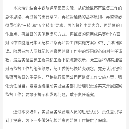
本次培训结合中铁隧道局集团实际，从纪检监察再监督工作的
总体思路、再监督的重要意义、再监督遵循的基本原则、再监督必
须贯彻的“三转”和“五个转变”要求、再监督的主要内容、再监督的工
作重点、再监督的实施步骤与方式、再监督的运用成果等8个方面
对《中铁隧道局集团纪检监察再监督工作实施方案》进行了详细解
读。随后参培人员就纪检监察再监督工作中的疑问虚心向刘主任请
教，最后实验室党工委兼纪工委书记陈馈表示，党工委将切实加强
对再监督工作的组织领导，纪工委将尽快转变观念，充分认识纪检
监察再监督的重要性，严格执行集团公司再监督工作实施方案，强
化责任担当，紧紧围绕推动实验室各部门管理职责落实来开展监察
监督工作；要敢于揭示和发现问题，敢于责任追究。
通过本次培训，实验室各级管理人员的思想认识、责任意识得
到了提高，为下一步做好纪检监察再监督工作提供了保障。