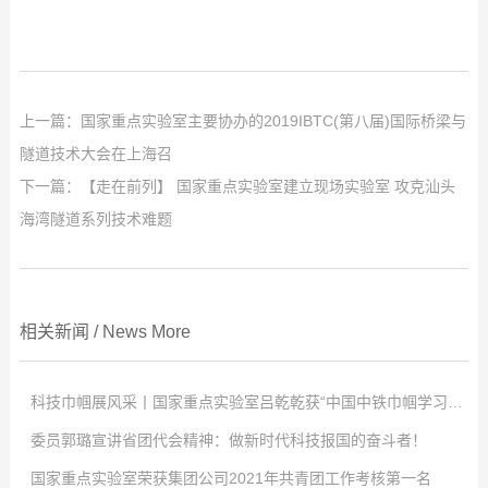
上一篇：
国家重点实验室主要协办的2019IBTC(第八届)国际桥梁与
隧道技术大会在上海召
下一篇：
【走在前列】 国家重点实验室建立现场实验室 攻克汕头
海湾隧道系列技术难题
相关新闻
/
News
More
科技巾帼展风采丨国家重点实验室吕乾乾获“中国中铁巾帼学习标兵”称号
委员郭璐宣讲省团代会精神：做新时代科技报国的奋斗者！
点击次数:
0
国家重点实验室荣获集团公司2021年共青团工作考核第一名
2022
点击次数:
-
04
0
-
02