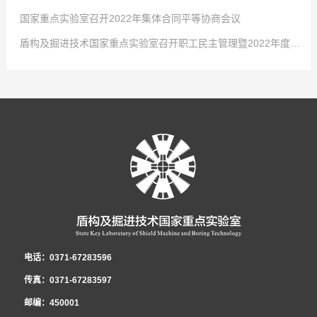
国家重点实验室召开2022年集体合同平等协商会议
4月2日，中国中铁股份有限公司对优秀女职工进行表彰，以充分发挥学习典
2022
点击次数:
-
01
0
-
29
盾构及掘进技术国家重点实验室召开职工民主管理暨2022年度工作会议
型示范引领作用，激发全体女职工的自我学习意识，国家重点实验室工程师吕
-大会现场- 共青团河南省第十五次代表大会2021年12月26日至27日，共青
2022
点击次数:
-
01
0
-
29
乾乾荣获“中国中铁巾帼学习标兵”称号！吕乾乾，女，34岁，中共党员，硕士
团河南省第十五次代表大会在省人民会堂召开，大会以前瞻30年的眼光想问
1月24日，从共青团中铁隧道局五届四次全委(扩大)会传来好消息，盾构及掘
2022
点击次数:
-
01
0
-
29
研究生，工程师，盾构及掘进技术国家重点实验室科研项目负责人，市政公用
题、做决策、抓发展，展望了全省团的工作愿景，聚焦为党育人主责主业，锚
进技术国家重点实验室在集团公司2021年度共青团工作考核中再拔头筹，荣获
1月21日，盾构及掘进技术国家重点实验室召开2022年集体合同平等协商会
2022
-
01
-
29
工程一级建造师。先后获盾构及掘进技术国家重点实验室先进工作者、中铁隧
定“两个确保”宏伟目标，坚持深化改革创新驱动，强化全面从严治团保障。国
B类单位第一名的好成绩。这是继2016、2017、2018年度连续荣获考核第一
议。会议就实验室2022年集体合同的起草签订有关事项展开讨论。实验室党工
1月27日，盾构及掘进技术国家重点实验室职工民主管理暨2022年度工作会
道局优秀共青团干部、中国中铁青年岗位能手等荣誉称号。主持和参与了中国
家重点实验室青年郭璐以团代表的身份参加了此次会议并成功当选河南省第十
名后，实验室团青工作再获此殊荣。2021年，在集团公司团委和实验室党政的
委书记、工会工委主任李治国，执行主任曾垂刚，各部室职工代表和劳务学生
议在郑州隆重召开，实验室领导班子及全体员工参会。大会传达了中铁隧道局
中铁股份有限公司重大课题在内的十余项科研工作，围绕课题开展了大量的理
五届团委委员。-郭璐在会场- 2021年12月31日上午，盾构及掘进技术国家
正确领导和大力支持下，实验室团工委深入贯彻党的十九大精神、党的十九届
代表参加了会议。 为切实维护职工的合法权益，发展和谐稳定的劳动关系，
五届二次职代会暨2022年度工作会议精神，全面总结了盾构及掘进技术国家重
论分析、数值模拟及室内试验工作。研制了可以模拟低真空复杂工况的系统平
重点实验室团工委组织召开了宣贯共青团河南省第十五次代表大会精神暨“学党
六中全会精神、团的十八大精神，不忘初心、牢记使命，发挥青年智慧与活
根据相关法律、法规，结合实验室实际，实验室工会工委、行政代表和职工代
点实验室2021年度工作，深刻分析了当前面临的新形势，安排部署了2022年
台，研发了适用于低真空隧道的新型管片结构和密封材料，为第五代交通的建
史”专题组织生活会。新当选共青团河南省十五届委员会委员郭璐结合团代会的
力，展现青年责任与担当，为实验室在新形势下的创新发展贡献青春和力量，
表在《2021年集体合同》《女职工权益保护专项集体合同》的基础上，共同起
重要任务。国家重点实验室职工民主管理暨2022年度工作会议 党工委书记、
设发展提供了技术储备。研发了泥膜形成试验平台，实现了对海水泥浆高离
亲身经历和所见所闻，向青年员工传达了团代会召开的盛况和主要精神，号召
全年累计获得全国向上向善好青年、河南省青少年科技创新奖、中央企业青年
草《2022年集体合同（草案）》，经平等协商，在职工薪酬发放、休假制度、
纪工委书记、工会工委主任李治国作了《坚持改革创新 践行忠诚担当 以高质
电话：0371-67283596
析、低粘度的改性，研究成果已应用于汕头苏埃通道工程，同时吕乾乾深入施
全体员工深刻理解、准确把握团代会的精神实质，并把学习贯彻好大会精神作
岗位能手、中国中铁青年岗位能手、中国中铁优秀团员、郑州（国家）高新区
福利待遇等方面做了调整，并将草案提交至实验室民主管理暨2022年度工作会
量党建引领保障实验室高质量发展》的党工委书记讲话和《启航新征程 奋进新
传真：0371-67283597
工一线，为项目解决了大量实际难题。获国家发明专利5项，实用新型4项，发
为广大团员青年的一项重要政治任务。 郭璐分享了她的参会历程和感
首届十大杰出青年等共青团集体和个人荣誉12项，1人被选为共青团河南省团
议审议票决，待通过后，由行政和工会双方首席代表正式签约，通过法定审核
时代 为开创实验室改革发展新局面而努力奋斗》的民主管理工作报告。会议明
邮编：450001
表论文10篇，获省部级科学技术奖励4项。
受：“创新”是此次报告中出现最多的词语之一，王艺书记的报告指出：全省青
代表、河南省共青团委委员。
程序后，将向全体职工公布并实施。 李治国书记在会上强调，集体合同对构
确2022年国家重点实验室党建工作总体思路：以习近平新时代中国特色社会主