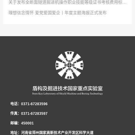
关于发布全断面隧道掘进机操作职业技能等级证书考核费用标准（上海市）的公告
盾构及掘进技术国家重点实验室于12月24日开展了国家重点实验室2025年
2025
点击次数:
-
12
0
-
08
理想信念情怀 爱党爱国爱企丨年度主题海报正式发布
人才引进笔试和面试，经集体决策审议，现公布本次笔试和面试结果，详见下
根据《国家重点实验室关于2025年度劳务派遣人员招录为合同制人员的报名
2025
点击次数:
-
12
0
-
01
表，公示期：2025年12月25日至2025年12月31日。对结果有异议者，请在公
通知》有关要求，经国家重点实验室劳务派遣人员招录引进工作资格审查组审
各部门、各系统：国家重点实验室2025年度劳务派遣人员招录为合同制工作
2022
点击次数:
-
06
0
-
27
示期内联系国家重点实验室纪委，并提交相关证明材料，联系电话：0371-
核，并报领导小组同意，现将资格审查合格人员予以公示(具体名单见附件)，
（以下简称“劳务转录工作”）已开始，根据实验室运行发展需要，经研究决
2022
-
05
-
30
67283568。序号考生姓名笔试成绩（70%）面试成绩（30%）加分项总分排
公示时间为2025年12月8日至2025年12月14日。如单位、社会团体或个人在
定，公开招聘优秀技术管理人才1名，现将报名有关事宜通知如下：一、报名
持续深入开展“理想信念情怀 爱党爱国爱企”主题活动是中国中铁党委认真贯
名1许自文1441898165.50 12孔德卿146181.28164.56 23高士琛
公示期内对所公示的内容存有异议，请在2025年12月15日前向国家重点实验
条件及岗位要求1．引进范围：工程机械（机电）技术岗位的专业技术人员；
彻落实习近平总书记关于坚定理想信念和增强爱党爱国情感重要论述精神的重
107.5172.2126.9134龚豪博111156124.54 ...
室反映。反映电话:0371-67283597 附件:劳务派...
2．年龄不超过40岁。 3．具有本科及以上学历。4．已在本单位连续务工3年
要举措，是推进全面从严治党向基层延伸、加强基层思想政治工作的迫切需
及以上。5．近3年绩效考核结果均为良好及以上，至少有1年为优秀。 6．身
要，是促进企业实现高质量发展的有效途径。为进一步助推主题活动走深走
心健康，认同企业文化。7．无处分期内的违反本单位规章制度情况且无处分
实，中国中铁官方微信特开设《理想信念情怀 爱党爱国爱企》专栏，聚焦基层
盾构及掘进技术国家重点实验室 2025年12月25日
遣人员招录申报表
期内的安全质量责任事故记录。8．具有丰富的技术管理经验，原则上现从事
项目建设、管理团队和个人的理想、奋斗奉献、价值创造等，请一线员工讲述
电话：0371-67283596
的工作岗位与其参报的岗位一致，且从事现岗位工作满1年。年龄、务工年
一线故事，展现广大职工忠诚担当、爱岗敬业、创新创效的优秀品质，营造良
传真：0371-67283597
限、违章行为和事故记录的计算截止时间为报名推荐上报日期。二、报名方式
好氛围。根据中国中铁年度党建工作要点安排，今年全公司各级党组织要把深
邮编：450001
应聘人员以主题为“姓名+电话+人才引进应聘”的邮件形式，上传以下资料（压
化“理想信念情怀 爱党爱国爱企”主题活动成效作为推动党建工作与生产经营深
地址：河南省郑州国家高新技术产业开发区科学大道