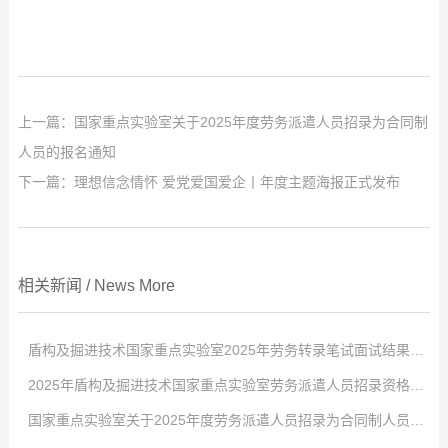
上一篇：
国家重点实验室关于2025年度劳务派遣人员招录为合同制
人员的报名通知
下一篇：
理想信念情怀 爱党爱国爱企丨年度主题海报正式发布
相关新闻
/
News
More
盾构及掘进技术国家重点实验室2025年劳务转录笔试面试结果公示
2025年盾构及掘进技术国家重点实验室劳务派遣人员招录资格审查合格人员名单公示
点击次数:
0
国家重点实验室关于2025年度劳务派遣人员招录为合同制人员的报名通知
2025
点击次数:
-
12
0
-
29