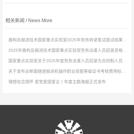
相关新闻
/
News
More
盾构及掘进技术国家重点实验室2025年劳务转录笔试面试结果公示
2025年盾构及掘进技术国家重点实验室劳务派遣人员招录资格审查合格人员名单公示
点击次数:
0
国家重点实验室关于2025年度劳务派遣人员招录为合同制人员的报名通知
2025
点击次数:
-
12
0
-
29
关于发布全断面隧道掘进机操作职业技能等级证书考核费用标准（上海市）的公告
盾构及掘进技术国家重点实验室于12月24日开展了国家重点实验室2025年
2025
点击次数:
-
12
0
-
08
理想信念情怀 爱党爱国爱企丨年度主题海报正式发布
人才引进笔试和面试，经集体决策审议，现公布本次笔试和面试结果，详见下
根据《国家重点实验室关于2025年度劳务派遣人员招录为合同制人员的报名
2025
点击次数:
-
12
0
-
01
表，公示期：2025年12月25日至2025年12月31日。对结果有异议者，请在公
通知》有关要求，经国家重点实验室劳务派遣人员招录引进工作资格审查组审
各部门、各系统：国家重点实验室2025年度劳务派遣人员招录为合同制工作
2022
点击次数:
-
06
0
-
27
示期内联系国家重点实验室纪委，并提交相关证明材料，联系电话：0371-
核，并报领导小组同意，现将资格审查合格人员予以公示(具体名单见附件)，
（以下简称“劳务转录工作”）已开始，根据实验室运行发展需要，经研究决
2022
-
05
-
30
67283568。序号考生姓名笔试成绩（70%）面试成绩（30%）加分项总分排
公示时间为2025年12月8日至2025年12月14日。如单位、社会团体或个人在
定，公开招聘优秀技术管理人才1名，现将报名有关事宜通知如下：一、报名
持续深入开展“理想信念情怀 爱党爱国爱企”主题活动是中国中铁党委认真贯
名1许自文1441898165.50 12孔德卿146181.28164.56 23高士琛
公示期内对所公示的内容存有异议，请在2025年12月15日前向国家重点实验
条件及岗位要求1．引进范围：工程机械（机电）技术岗位的专业技术人员；
彻落实习近平总书记关于坚定理想信念和增强爱党爱国情感重要论述精神的重