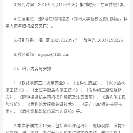
3.报到时间：2018年4月11日全天；报到时交二寸证件照1张。
4.住宿地点：速8酒店腊梅路店（郑州大学新校区南门对面，科
学大道与腊梅路交叉口）。
5.报到联系： 张 蕾 18237120977
苗伟光 18337199226
6.报名邮箱：dgsjpx@163.com
四、培训内容与安排
1.《铁路隧道工程质量安全》、《盾构机选型》、《泥水盾构
施工技术》、《土压平衡盾构施工技术》、《盾构施工原理及组
态》、《隧道掘进机主司机操作规范及注意事项》、《盾构施工风
险分析》、《盾构始发接收关键技术》、《硬岩TBM掘进关键技
术》、《盾构司机智能仿真培训系统》等。
2.本次培训共计12天，包括理论课程培训、现场观摩、盾构平
台操作、培训考试。考试分为理论考试和实作考试，成绩合格人