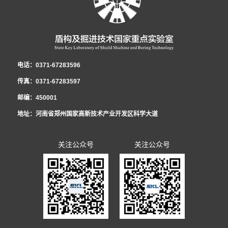
107.5172.2126.9134龚豪博111156124.54 ...
室反映。反映电话:0371-67283597 附件:劳务派...
2．年龄不超过40岁。 3．具有本科及以上学历。4．已在本单位连续务工3年
要举措，是推进全面从严治党向基层延伸、加强基层思想政治工作的迫切需
及以上。5．近3年绩效考核结果均为良好及以上，至少有1年为优秀。 6．身
要，是促进企业实现高质量发展的有效途径。为进一步助推主题活动走深走
心健康，认同企业文化。7．无处分期内的违反本单位规章制度情况且无处分
实，中国中铁官方微信特开设《理想信念情怀 爱党爱国爱企》专栏，聚焦基层
盾构及掘进技术国家重点实验室 2025年12月25日
遣人员招录申报表
期内的安全质量责任事故记录。8．具有丰富的技术管理经验，原则上现从事
项目建设、管理团队和个人的理想、奋斗奉献、价值创造等，请一线员工讲述
电话：0371-67283596
的工作岗位与其参报的岗位一致，且从事现岗位工作满1年。年龄、务工年
一线故事，展现广大职工忠诚担当、爱岗敬业、创新创效的优秀品质，营造良
传真：0371-67283597
限、违章行为和事故记录的计算截止时间为报名推荐上报日期。二、报名方式
好氛围。根据中国中铁年度党建工作要点安排，今年全公司各级党组织要把深
邮编：450001
应聘人员以主题为“姓名+电话+人才引进应聘”的邮件形式，上传以下资料（压
化“理想信念情怀 爱党爱国爱企”主题活动成效作为推动党建工作与生产经营深
地址：河南省郑州国家高新技术产业开发区科学大道
缩包）到指定邮箱728997523@qq.com：1．劳务人员引进申报表（见附件
度融合的重要方法，以基层项目部为主阵地，以理想信念教育为切入点，以“有
1）；2．身份证、最高学历证、学位证书及学信网学历备案证明扫描件；3．
我”系列理想信念引导行动为基本内容，持续开展形式多样、扎实有效的思想政
关注公众号
关注公众号
相关执业资格证书、职称证书、个人荣誉证书扫描件；4．2022年1月1日以来
治工作。一是强化教育引导。各基层党支部要利用“三会一课”等形式组织好学
与劳务公司签订的劳动合同扫描件；5．聘任职务通知扫描件；6．近3年绩效
习宣贯，把习近平总书记相关重要论述精神讲清楚，把企业改革发展成就讲清
考核结果证明签字盖章扫描件；7．个人承诺书（签字、按手印）扫描件；简
楚，把企业面临的形势和目标任务讲清楚，把项目效益提升三年行动的有关要
历投递时间为2025年12月1日至7日。工作人员将根据岗位要求及任职资格条
求讲清楚。二是强化行为引导。各项目部要结合重点工作，组织广大员工亮出