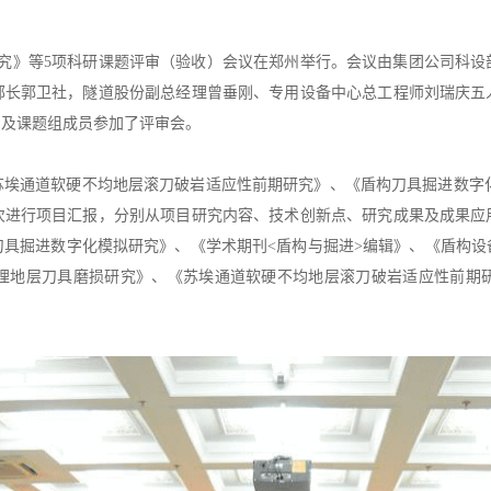
研究》等5项科研课题评审（验收）会议在郑州举行。会议由集团公司科
部长郭卫社，隧道股份副总经理曾垂刚、专用设备中心总工程师刘瑞庆五
军及课题组成员参加了评审会。
苏埃通道软硬不均地层滚刀破岩适应性前期研究》、《盾构刀具掘进数字
次进行项目汇报，分别从项目研究内容、技术创新点、研究成果及成果应
刀具掘进数字化模拟研究》、《学术期刊<盾构与掘进>编辑》、《盾构设
埋地层刀具磨损研究》、《苏埃通道软硬不均地层滚刀破岩适应性前期