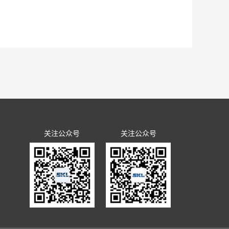
先进工作者、中铁隧道局优秀共青团干部、中国中铁青年岗位能手
光想问题、做决策、抓发展，展望了全省团的工作愿景，聚焦为党育人
了可以模拟低真空复杂工况的系统平台，研发了适用于低真空隧道
河南省第十五届团委委员。-郭璐在会场- 2021年12月31日
B类单位第一名的好成绩。这是继2016、2017、2018年度连
果已应用于汕头苏埃通道工程，同时吕乾乾深入施工一线，为项目
五届委员会委员郭璐结合团代会的亲身经历和所见所闻，向青年员
九大精神、党的十九届六中全会精神、团的十八大精神，不忘初心、
验室党工委书记、工会工委主任李治国，执行主任曾垂刚，各部室职工
要政治任务。 郭璐分享了她的参会历程和感受：“创新”是此次
青少年科技创新奖、中央企业青年岗位能手、中国中铁青年岗位能
行政代表和职工代表在《2021年集体合同》《女职工权益保护专
道局五届二次职代会暨2022年度工作会议精神，全面总结了盾构及
新领域挑大梁，当主角，这为我们青年员工以后的科技创新工作指明
。
至实验室民主管理暨2022年度工作会议审议票决，待通过后，由
作会议 党工委书记、纪工委书记、工会工委主任李治国作了《坚持改
力量，吸引省外青年科技创新人才回流集聚的具体措施，更让我们
步提升职工素质、推进改革发展工作发挥着重要作用，要充分认识到
斗》的民主管理工作报告。会议明确2022年国家重点实验室党建工
中铁隧道青年01.一定要立足本职岗位，练就过硬本领，勇于创新
努力奋斗。
念，构建新发展格局，聚焦研发推广服务主业，全面推动改革创
关注公众号
关注公众号
量发展提供坚强政治保障。会议明确2022年国家重点实验室民主
会精神，以增强政治性、先进性、群众性为主线，以改革创新为动
功，精心开展文化建设，大力促进创新创效，全力开创实验室工会
展 深化科技创新 ...