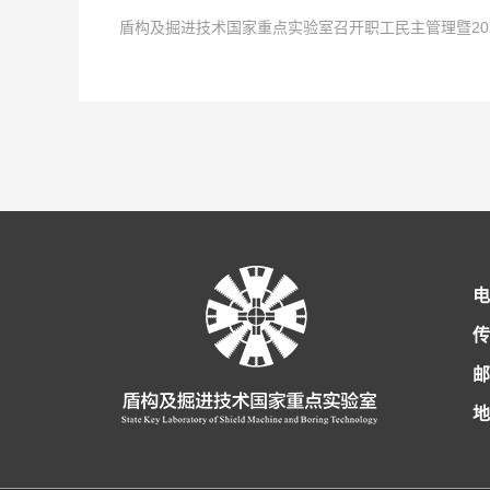
盾构及掘进技术国家重点实验室召开职工民主管理暨20
中共党员，硕士研究生，工程师，盾构及掘进技术国家重点实验室
-大会现场- 共青团河南省第十五次代表大会2021年12月2
2022
点击次数:
-
01
0
-
29
等荣誉称号。主持和参与了中国中铁股份有限公司重大课题在内的
主责主业，锚定“两个确保”宏伟目标，坚持深化改革创新驱动，强
1月24日，从共青团中铁隧道局五届四次全委(扩大)会传来好消息
2022
点击次数:
-
01
0
-
29
的新型管片结构和密封材料，为第五代交通的建设发展提供了技术
上午，盾构及掘进技术国家重点实验室团工委组织召开了宣贯共青
续荣获考核第一名后，实验室团青工作再获此殊荣。2021年，
1月21日，盾构及掘进技术国家重点实验室召开2022年集体
2022
-
01
-
29
解决了大量实际难题。获国家发明专利5项，实用新型4项，发表论
工传达了团代会召开的盛况和主要精神，号召全体员工深刻理解
牢记使命，发挥青年智慧与活力，展现青年责任与担当，为实验室
代表和劳务学生代表参加了会议。 为切实维护职工的合法权益，
1月27日，盾构及掘进技术国家重点实验室职工民主管理暨20
报告中出现最多的词语之一，王艺书记的报告指出：全省青年要在
手、中国中铁优秀团员、郑州（国家）高新区首届十大杰出青年等
项集体合同》的基础上，共同起草《2022年集体合同（草案）》
掘进技术国家重点实验室2021年度工作，深刻分析了当前面临的
了方向。报告中提到的实施创新创造攀登行动，联动全省实验室体
行政和工会双方首席代表正式签约，通过法定审核程序后，将向全
革创新 践行忠诚担当 以高质量党建引领保障实验室高质量发展》
青年员工感受到了团组织激发青年创业创新的决心和行动。 这是
平等协商集体合同的重要意义，扎实做好职工民主管理，切实维护
作总体思路：以习近平新时代中国特色社会主义思想为指导，全面
电
创造，做新时代科技报国的奋斗者。02一定要专注致...
新，深入推动全面从严治党，努力打造忠诚干净担当的干部队伍，
管理暨工会工委的总体工作思路：高举习近平新时代中国特色社会
传
力，围绕实验室运行发展中心工作，贯彻新发展理念，构建新发展
邮
工作新局面，为新形势下的实验室创新发展奠定基础。国家重点实验
地