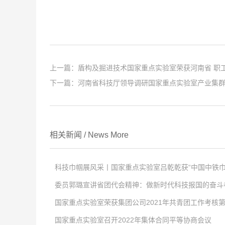
上一篇：
盾构及掘进技术国家重点实验室荣获河南省 职
下一篇：
河南省科技厅领导调研国家重点实验室产业集
相关新闻
/
News
More
科技巾帼展风采丨国家重点实验室吕乾乾获“中国中铁巾
委员郭璐宣讲省团代会精神：做新时代科技报国的奋斗
点击次数:
0
国家重点实验室荣获集团公司2021年共青团工作考核
2022
点击次数:
-
04
0
-
02
国家重点实验室召开2022年集体合同平等协商会议
4月2日，中国中铁股份有限公司对优秀女职工进行表彰，以充分
2022
点击次数:
-
01
0
-
29