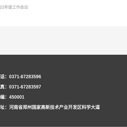
22年度工作会议
科研项目负责人，市政公用工程一级建造师。先后获盾构及掘进技术国家重点实验室
6日至27日，共青团河南省第十五次代表大会在省人民会堂召开，大会以前瞻30年的眼
十余项科研工作，围绕课题开展了大量的理论分析、数值模拟及室内试验工作。研制
化全面从严治团保障。国家重点实验室青年郭璐以团代表的身份参加了此次会议并成功当选
，盾构及掘进技术国家重点实验室在集团公司2021年度共青团工作考核中再拔头筹，荣获
储备。研发了泥膜形成试验平台，实现了对海水泥浆高离析、低粘度的改性，研究成
团河南省第十五次代表大会精神暨“学党史”专题组织生活会。新当选共青团河南省十
在集团公司团委和实验室党政的正确领导和大力支持下，实验室团工委深入贯彻党的十
合同平等协商会议。会议就实验室2022年集体合同的起草签订有关事项展开讨论。实
文10篇，获省部级科学技术奖励4项。
、准确把握团代会的精神实质，并把学习贯彻好大会精神作为广大团员青年的一项重
在新形势下的创新发展贡献青春和力量，全年累计获得全国向上向善好青年、河南省
发展和谐稳定的劳动关系，根据相关法律、法规，结合实验室实际，实验室工会工委、
22年度工作会议在郑州隆重召开，实验室领导班子及全体员工参会。大会传达了中铁隧
实现“两个确保”宏伟目标中成大才，就要在创新中敢为人先，在国家“四个面向”的创
共青团集体和个人荣誉12项，1人被选为共青团河南省团代表、河南省共青团委委员
，经平等协商，在职工薪酬发放、休假制度、福利待遇等方面做了调整，并将草案提交
新形势，安排部署了2022年重要任务。国家重点实验室职工民主管理暨2022年度工
系、高校、科研院所、开发园区、科技企业，搭建青年科技合作平台，汇聚青年科创
体职工公布并实施。 李治国书记在会上强调，集体合同对构建和谐劳动关系、进一
的党工委书记讲话和《启航新征程 奋进新时代 为开创实验室改革发展新局面而努力奋
一份体现了共青团工作的时代性、富于操作性，凝聚人心、高屋建瓴的报告。郭璐寄语
好职工的合法权益，持续增强职工凝聚力和战斗力，为开创实验室改革发展新局面而
贯彻党的十九届六中全会精神，坚持以政治建设统领实验室发展工作，贯彻新发展理
话：0371-67283596
不断提升党建工作水平，以高质量党建引领实验室科技创新新局面，为推动实验室高质
主义思想伟大旗帜，深入贯彻落实党的十九届六中全会精神和集团公司五届二次职代
真：0371-67283597
格局，全面推动改革创新，持续推进民主管理，切实维护合法权益，深入引导岗位建
编：450001
室党工委书记、纪工委书记、工会工委主任李治国讲话 执行主任曾垂刚作了《聚焦改革发
址：河南省郑州国家高新技术产业开发区科学大道