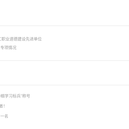
工职业道德建设先进单位
群专项情况
帼学习标兵”称号
者！
第一名
发挥学习典型示范引领作用，激发全体女职工的自我学习意识，国家重点实验室工程师