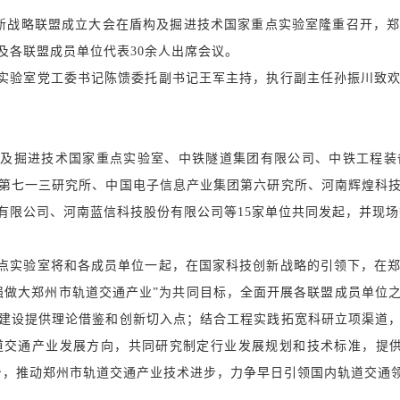
创新战略联盟成立大会在盾构及掘进技术国家重点实验室隆重召开，
及各联盟成员单位代表30余人出席会议。
实验室党工委书记陈馈委托副书记王军主持，执行副主任孙振川致
构及掘进技术国家重点实验室、中铁隧道集团有限公司、中铁工程装
第七一三研究所、中国电子信息产业集团第六研究所、河南辉煌科
有限公司、河南蓝信科技股份有限公司等
15家单位共同发起，并现
点实验室将和各成员单位一起，在国家科技创新战略的引领下，在
强做大郑州市轨道交通产业”为共同目标，全面开展各联盟成员单位
建设提供理论借鉴和创新切入点；结合工程实践拓宽科研立项渠道
道交通产业发展方向，共同研究制定行业发展规划和技术标准，提供
台，推动郑州市轨道交通产业技术进步，力争早日引领国内轨道交通