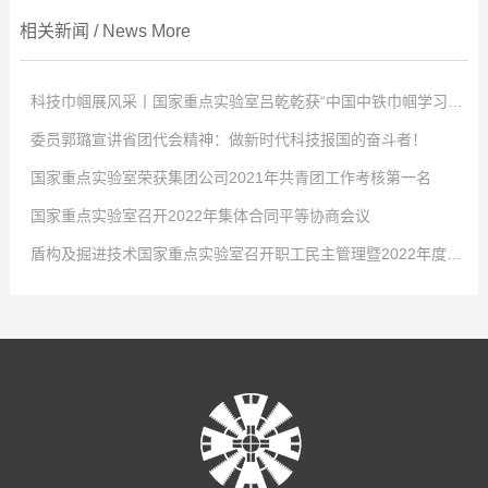
相关新闻
/
News
More
科技巾帼展风采丨国家重点实验室吕乾乾获“中国中铁巾帼学习标兵”称号
委员郭璐宣讲省团代会精神：做新时代科技报国的奋斗者！
点击次数:
0
国家重点实验室荣获集团公司2021年共青团工作考核第一名
2022
点击次数:
-
04
0
-
02
国家重点实验室召开2022年集体合同平等协商会议
4月2日，中国中铁股份有限公司对优秀女职工进行表彰，以充分发挥学习典
2022
点击次数:
-
01
0
-
29
盾构及掘进技术国家重点实验室召开职工民主管理暨2022年度工作会议
型示范引领作用，激发全体女职工的自我学习意识，国家重点实验室工程师吕
-大会现场- 共青团河南省第十五次代表大会2021年12月26日至27日，共青
2022
点击次数:
-
01
0
-
29
乾乾荣获“中国中铁巾帼学习标兵”称号！吕乾乾，女，34岁，中共党员，硕士
团河南省第十五次代表大会在省人民会堂召开，大会以前瞻30年的眼光想问
1月24日，从共青团中铁隧道局五届四次全委(扩大)会传来好消息，盾构及掘
2022
点击次数:
-
01
0
-
29
研究生，工程师，盾构及掘进技术国家重点实验室科研项目负责人，市政公用
题、做决策、抓发展，展望了全省团的工作愿景，聚焦为党育人主责主业，锚
进技术国家重点实验室在集团公司2021年度共青团工作考核中再拔头筹，荣获
1月21日，盾构及掘进技术国家重点实验室召开2022年集体合同平等协商会
2022
-
01
-
29
工程一级建造师。先后获盾构及掘进技术国家重点实验室先进工作者、中铁隧
定“两个确保”宏伟目标，坚持深化改革创新驱动，强化全面从严治团保障。国
B类单位第一名的好成绩。这是继2016、2017、2018年度连续荣获考核第一
议。会议就实验室2022年集体合同的起草签订有关事项展开讨论。实验室党工
1月27日，盾构及掘进技术国家重点实验室职工民主管理暨2022年度工作会
道局优秀共青团干部、中国中铁青年岗位能手等荣誉称号。主持和参与了中国
家重点实验室青年郭璐以团代表的身份参加了此次会议并成功当选河南省第十
名后，实验室团青工作再获此殊荣。2021年，在集团公司团委和实验室党政的
委书记、工会工委主任李治国，执行主任曾垂刚，各部室职工代表和劳务学生
议在郑州隆重召开，实验室领导班子及全体员工参会。大会传达了中铁隧道局
中铁股份有限公司重大课题在内的十余项科研工作，围绕课题开展了大量的理
五届团委委员。-郭璐在会场- 2021年12月31日上午，盾构及掘进技术国家
正确领导和大力支持下，实验室团工委深入贯彻党的十九大精神、党的十九届
代表参加了会议。 为切实维护职工的合法权益，发展和谐稳定的劳动关系，
五届二次职代会暨2022年度工作会议精神，全面总结了盾构及掘进技术国家重
论分析、数值模拟及室内试验工作。研制了可以模拟低真空复杂工况的系统平
重点实验室团工委组织召开了宣贯共青团河南省第十五次代表大会精神暨“学党
六中全会精神、团的十八大精神，不忘初心、牢记使命，发挥青年智慧与活
根据相关法律、法规，结合实验室实际，实验室工会工委、行政代表和职工代
点实验室2021年度工作，深刻分析了当前面临的新形势，安排部署了2022年