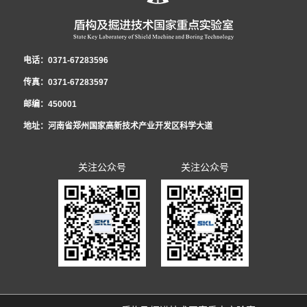
台，研发了适用于低真空隧道的新型管片结构和密封材料，为第五代交通的建
史”专题组织生活会。新当选共青团河南省十五届委员会委员郭璐结合团代会的
力，展现青年责任与担当，为实验室在新形势下的创新发展贡献青春和力量，
表在《2021年集体合同》《女职工权益保护专项集体合同》的基础上，共同起
重要任务。国家重点实验室职工民主管理暨2022年度工作会议 党工委书记、
设发展提供了技术储备。研发了泥膜形成试验平台，实现了对海水泥浆高离
亲身经历和所见所闻，向青年员工传达了团代会召开的盛况和主要精神，号召
全年累计获得全国向上向善好青年、河南省青少年科技创新奖、中央企业青年
草《2022年集体合同（草案）》，经平等协商，在职工薪酬发放、休假制度、
纪工委书记、工会工委主任李治国作了《坚持改革创新 践行忠诚担当 以高质
电话：0371-67283596
析、低粘度的改性，研究成果已应用于汕头苏埃通道工程，同时吕乾乾深入施
全体员工深刻理解、准确把握团代会的精神实质，并把学习贯彻好大会精神作
岗位能手、中国中铁青年岗位能手、中国中铁优秀团员、郑州（国家）高新区
福利待遇等方面做了调整，并将草案提交至实验室民主管理暨2022年度工作会
量党建引领保障实验室高质量发展》的党工委书记讲话和《启航新征程 奋进新
传真：0371-67283597
工一线，为项目解决了大量实际难题。获国家发明专利5项，实用新型4项，发
为广大团员青年的一项重要政治任务。 郭璐分享了她的参会历程和感
首届十大杰出青年等共青团集体和个人荣誉12项，1人被选为共青团河南省团
议审议票决，待通过后，由行政和工会双方首席代表正式签约，通过法定审核
时代 为开创实验室改革发展新局面而努力奋斗》的民主管理工作报告。会议明
邮编：450001
表论文10篇，获省部级科学技术奖励4项。
受：“创新”是此次报告中出现最多的词语之一，王艺书记的报告指出：全省青
代表、河南省共青团委委员。
程序后，将向全体职工公布并实施。 李治国书记在会上强调，集体合同对构
确2022年国家重点实验室党建工作总体思路：以习近平新时代中国特色社会主
地址：河南省郑州国家高新技术产业开发区科学大道
年要在实现“两个确保”宏伟目标中成大才，就要在创新中敢为人先，在国家“四
建和谐劳动关系、进一步提升职工素质、推进改革发展工作发挥着重要作用，
义思想为指导，全面贯彻党的十九届六中全会精神，坚持以政治建设统领实验
个面向”的创新领域挑大梁，当主角，这为我们青年员工以后的科技创新工作指
要充分认识到平等协商集体合同的重要意义，扎实做好职工民主管理，切实维
室发展工作，贯彻新发展理念，构建新发展格局，聚焦研发推广服务主业，全
关注公众号
关注公众号
明了方向。报告中提到的实施创新创造攀登行动，联动全省实验室体系、高
护好职工的合法权益，持续增强职工凝聚力和战斗力，为开创实验室改革发展
面推动改革创新，深入推动全面从严治党，努力打造忠诚干净担当的干部队
校、科研院所、开发园区、科技企业，搭建青年科技合作平台，汇聚青年科创
新局面而努力奋斗。
伍，不断提升党建工作水平，以高质量党建引领实验室科技创新新局面，为推
力量，吸引省外青年科技创新人才回流集聚的具体措施，更让我们青年员工感
动实验室高质量发展提供坚强政治保障。会议明确2022年国家重点实验室民主
受到了团组织激发青年创业创新的决心和行动。 这是一份体现了共青团工作
管理暨工会工委的总体工作思路：高举习近平新时代中国特色社会主义思想伟
的时代性、富于操作性，凝聚人心、高屋建瓴的报告。郭璐寄语中铁隧道青年
大旗帜，深入贯彻落实党的十九届六中全会精神和集团公司五届二次职代会精