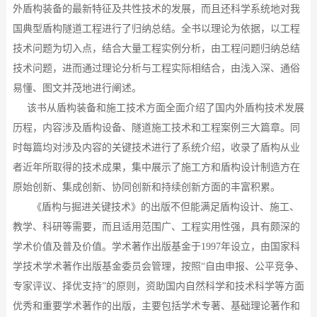
外盾构装备的最新特征及共性技术的发展，而且还科学系统地对我
国典型盾构隧道工程进行了归纳总结。全书以理论为依据，以工程
技术问题为切入点，结合大量工程实例分析，由工程问题归纳总结
技术问题，进而通过理论分析与工程实际相结合，由浅入深、通俗
易懂、图文并茂地进行阐述。
该书从盾构装备和施工技术方面全面介绍了国内外盾构技术发展
历程，内容涉及盾构设备、隧道施工技术和工程案例三大篇章。同
时每篇均对涉及内容的关键技术进行了系统介绍，收录了盾构从业
者近年所取得的技术成果，集中展示了施工方和盾构设计制造方在
原始创新、集成创新、协同创新和持续创新方面的丰富积累。
《盾构与掘进关键技术》的出版不但能满足盾构设计、施工、
教学、科研等需要，而且适用范围广、工程实用性强，具有颇深的
学术价值及普及价值。学术著作出版基金于
1997年设立，由国家科
学技术学术著作出版基金委员会管理，按照“自由申报、公平竞争、
专家评议、择优支持”的原则，资助国内自然科学和技术科学等方面
优秀和重要学术著作的出版，主要包括学术专著、基础理论著作和