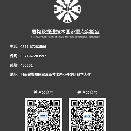
中铁股份有限公司重大课题在内的十余项科研工作，围绕课题开展了大量的理
五届团委委员。-郭璐在会场- 2021年12月31日上午，盾构及掘进技术国家
正确领导和大力支持下，实验室团工委深入贯彻党的十九大精神、党的十九届
代表参加了会议。 为切实维护职工的合法权益，发展和谐稳定的劳动关系，
五届二次职代会暨2022年度工作会议精神，全面总结了盾构及掘进技术国家重
论分析、数值模拟及室内试验工作。研制了可以模拟低真空复杂工况的系统平
重点实验室团工委组织召开了宣贯共青团河南省第十五次代表大会精神暨“学党
六中全会精神、团的十八大精神，不忘初心、牢记使命，发挥青年智慧与活
根据相关法律、法规，结合实验室实际，实验室工会工委、行政代表和职工代
点实验室2021年度工作，深刻分析了当前面临的新形势，安排部署了2022年
台，研发了适用于低真空隧道的新型管片结构和密封材料，为第五代交通的建
史”专题组织生活会。新当选共青团河南省十五届委员会委员郭璐结合团代会的
力，展现青年责任与担当，为实验室在新形势下的创新发展贡献青春和力量，
表在《2021年集体合同》《女职工权益保护专项集体合同》的基础上，共同起
重要任务。国家重点实验室职工民主管理暨2022年度工作会议 党工委书记、
设发展提供了技术储备。研发了泥膜形成试验平台，实现了对海水泥浆高离
亲身经历和所见所闻，向青年员工传达了团代会召开的盛况和主要精神，号召
全年累计获得全国向上向善好青年、河南省青少年科技创新奖、中央企业青年
草《2022年集体合同（草案）》，经平等协商，在职工薪酬发放、休假制度、
纪工委书记、工会工委主任李治国作了《坚持改革创新 践行忠诚担当 以高质
电话：0371-67283596
析、低粘度的改性，研究成果已应用于汕头苏埃通道工程，同时吕乾乾深入施
全体员工深刻理解、准确把握团代会的精神实质，并把学习贯彻好大会精神作
岗位能手、中国中铁青年岗位能手、中国中铁优秀团员、郑州（国家）高新区
福利待遇等方面做了调整，并将草案提交至实验室民主管理暨2022年度工作会
量党建引领保障实验室高质量发展》的党工委书记讲话和《启航新征程 奋进新
传真：0371-67283597
工一线，为项目解决了大量实际难题。获国家发明专利5项，实用新型4项，发
为广大团员青年的一项重要政治任务。 郭璐分享了她的参会历程和感
首届十大杰出青年等共青团集体和个人荣誉12项，1人被选为共青团河南省团
议审议票决，待通过后，由行政和工会双方首席代表正式签约，通过法定审核
时代 为开创实验室改革发展新局面而努力奋斗》的民主管理工作报告。会议明
邮编：450001
表论文10篇，获省部级科学技术奖励4项。
受：“创新”是此次报告中出现最多的词语之一，王艺书记的报告指出：全省青
代表、河南省共青团委委员。
程序后，将向全体职工公布并实施。 李治国书记在会上强调，集体合同对构
确2022年国家重点实验室党建工作总体思路：以习近平新时代中国特色社会主
地址：河南省郑州国家高新技术产业开发区科学大道
年要在实现“两个确保”宏伟目标中成大才，就要在创新中敢为人先，在国家“四
建和谐劳动关系、进一步提升职工素质、推进改革发展工作发挥着重要作用，
义思想为指导，全面贯彻党的十九届六中全会精神，坚持以政治建设统领实验
个面向”的创新领域挑大梁，当主角，这为我们青年员工以后的科技创新工作指
要充分认识到平等协商集体合同的重要意义，扎实做好职工民主管理，切实维
室发展工作，贯彻新发展理念，构建新发展格局，聚焦研发推广服务主业，全
关注公众号
关注公众号
明了方向。报告中提到的实施创新创造攀登行动，联动全省实验室体系、高
护好职工的合法权益，持续增强职工凝聚力和战斗力，为开创实验室改革发展
面推动改革创新，深入推动全面从严治党，努力打造忠诚干净担当的干部队
校、科研院所、开发园区、科技企业，搭建青年科技合作平台，汇聚青年科创
新局面而努力奋斗。
伍，不断提升党建工作水平，以高质量党建引领实验室科技创新新局面，为推
力量，吸引省外青年科技创新人才回流集聚的具体措施，更让我们青年员工感
动实验室高质量发展提供坚强政治保障。会议明确2022年国家重点实验室民主