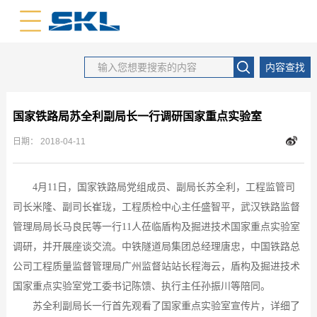
中文版
英文版
内容查找
国家铁路局苏全利副局长一行调研国家重点实验室
日期：
2018-04-11
4
月1
1
日，国家铁路局党组成员、副局长苏全利
，工程监管司
司长米隆、副司长崔珑，
工程质检中心主任盛智平
，武汉铁路监督
管理局局长马良民等一行
11人
莅临盾构及掘进技术国家重点实验室
调研
，
并
开展
座谈交流
。中铁隧道局集团总经理唐忠，
中国铁路总
公司工程质量监督管理局广州监督站
站长程海云，
盾构及掘进技术
国家重点实验室党工委书记陈馈、
执行主任孙振川等陪同。
苏全利副局长
一行首先观看了国家重点实验室宣传片，详细了