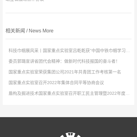
相关新闻
/
News
More
科技巾帼展风采丨国家重点实验室吕乾乾获“中国中铁巾帼学习标兵”称号
委员郭璐宣讲省团代会精神：做新时代科技报国的奋斗者！
点击次数:
0
国家重点实验室荣获集团公司2021年共青团工作考核第一名
2022
点击次数:
-
04
0
-
02
国家重点实验室召开2022年集体合同平等协商会议
4月2日，中国中铁股份有限公司对优秀女职工进行表彰，以充分发挥学习典
2022
点击次数:
-
01
0
-
29
盾构及掘进技术国家重点实验室召开职工民主管理暨2022年度工作会议
型示范引领作用，激发全体女职工的自我学习意识，国家重点实验室工程师吕
-大会现场- 共青团河南省第十五次代表大会2021年12月26日至27日，共青
2022
点击次数:
-
01
0
-
29
乾乾荣获“中国中铁巾帼学习标兵”称号！吕乾乾，女，34岁，中共党员，硕士
团河南省第十五次代表大会在省人民会堂召开，大会以前瞻30年的眼光想问
1月24日，从共青团中铁隧道局五届四次全委(扩大)会传来好消息，盾构及掘
2022
点击次数:
-
01
0
-
29
研究生，工程师，盾构及掘进技术国家重点实验室科研项目负责人，市政公用
题、做决策、抓发展，展望了全省团的工作愿景，聚焦为党育人主责主业，锚
进技术国家重点实验室在集团公司2021年度共青团工作考核中再拔头筹，荣获
1月21日，盾构及掘进技术国家重点实验室召开2022年集体合同平等协商会
2022
-
01
-
29
工程一级建造师。先后获盾构及掘进技术国家重点实验室先进工作者、中铁隧
定“两个确保”宏伟目标，坚持深化改革创新驱动，强化全面从严治团保障。国
B类单位第一名的好成绩。这是继2016、2017、2018年度连续荣获考核第一
议。会议就实验室2022年集体合同的起草签订有关事项展开讨论。实验室党工
1月27日，盾构及掘进技术国家重点实验室职工民主管理暨2022年度工作会
道局优秀共青团干部、中国中铁青年岗位能手等荣誉称号。主持和参与了中国
家重点实验室青年郭璐以团代表的身份参加了此次会议并成功当选河南省第十
名后，实验室团青工作再获此殊荣。2021年，在集团公司团委和实验室党政的
委书记、工会工委主任李治国，执行主任曾垂刚，各部室职工代表和劳务学生
议在郑州隆重召开，实验室领导班子及全体员工参会。大会传达了中铁隧道局