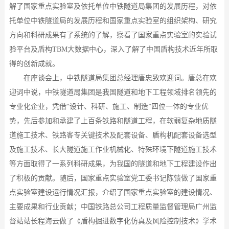
解了国家重点实验室及依托单位中铁隧道局集团的发展历程，对依
托单位中铁隧道局的发展历程和国家重点实验室的组织架构、研究
方向和科研成果有了系统的了解，察看了国家重点实验室的实验试
验平台及盾构
TBM大数据中心，深入了解了中国盾构技术近年所取
得的创新成就。
在座谈会上，中铁隧道局集团总经理唐忠致欢迎词。唐总在欢
迎词中说，中铁隧道局集团是我国隧道和地下工程领域排名领先的
专业化企业，凭借
“设计、科研、施工、制造”四位一体的专业优
势，先后参加和承建了上百条铁路和隧道工程，在软弱复杂地质隧
道施工技术、铁路客专关键技术及配套设备、盾构机配套设备选型
及施工技术、长大隧道施工作业机械化、特殊环境下隧道施工技术
等方面取得了一系列科研成果，为我国的隧道和地下工程建设作出
了积极的贡献。随后，国家重点实验室党工委书记陈馈做了国家重
点实验室建设运行情况汇报，介绍了国家重点实验室的建设情况、
主要成果和行业贡献；中国铁路总公司工程质量监督管理局广州监
督站站长程海云做了《盾构掘进数字化仿真及风险控制技术》学术