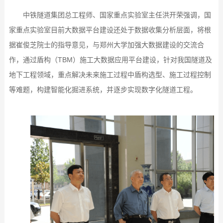
中铁隧道集团总工程师、国家重点实验室主任洪开荣强调，国
家重点实验室目前大数据平台建设还处于数据收集分析层面，将根
据崔俊芝院士的指导意见，与郑州大学加强大数据建设的交流合
作，通过盾构（TBM）施工大数据应用平台建设，针对我国隧道及
地下工程领域，重点解决未来施工过程中盾构选型、施工过程控制
等难题，构建智能化掘进系统，并逐步实现数字化隧道工程。