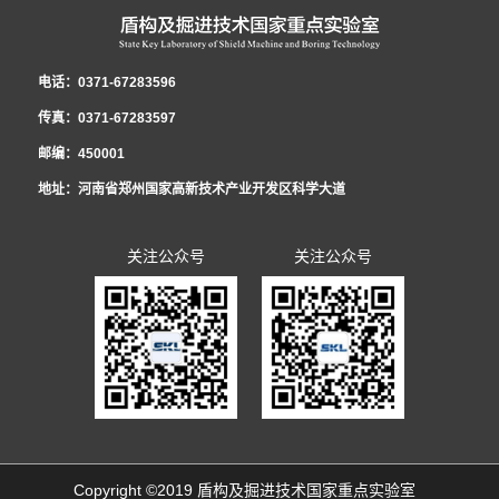
台，研发了适用于低真空隧道的新型管片结构和密封材料，为第五代交通的建
史”专题组织生活会。新当选共青团河南省十五届委员会委员郭璐结合团代会的
力，展现青年责任与担当，为实验室在新形势下的创新发展贡献青春和力量，
表在《2021年集体合同》《女职工权益保护专项集体合同》的基础上，共同起
重要任务。国家重点实验室职工民主管理暨2022年度工作会议 党工委书记、
设发展提供了技术储备。研发了泥膜形成试验平台，实现了对海水泥浆高离
亲身经历和所见所闻，向青年员工传达了团代会召开的盛况和主要精神，号召
全年累计获得全国向上向善好青年、河南省青少年科技创新奖、中央企业青年
草《2022年集体合同（草案）》，经平等协商，在职工薪酬发放、休假制度、
纪工委书记、工会工委主任李治国作了《坚持改革创新 践行忠诚担当 以高质
电话：0371-67283596
析、低粘度的改性，研究成果已应用于汕头苏埃通道工程，同时吕乾乾深入施
全体员工深刻理解、准确把握团代会的精神实质，并把学习贯彻好大会精神作
岗位能手、中国中铁青年岗位能手、中国中铁优秀团员、郑州（国家）高新区
福利待遇等方面做了调整，并将草案提交至实验室民主管理暨2022年度工作会
量党建引领保障实验室高质量发展》的党工委书记讲话和《启航新征程 奋进新
传真：0371-67283597
工一线，为项目解决了大量实际难题。获国家发明专利5项，实用新型4项，发
为广大团员青年的一项重要政治任务。 郭璐分享了她的参会历程和感
首届十大杰出青年等共青团集体和个人荣誉12项，1人被选为共青团河南省团
议审议票决，待通过后，由行政和工会双方首席代表正式签约，通过法定审核
时代 为开创实验室改革发展新局面而努力奋斗》的民主管理工作报告。会议明
邮编：450001
表论文10篇，获省部级科学技术奖励4项。
受：“创新”是此次报告中出现最多的词语之一，王艺书记的报告指出：全省青
代表、河南省共青团委委员。
程序后，将向全体职工公布并实施。 李治国书记在会上强调，集体合同对构
确2022年国家重点实验室党建工作总体思路：以习近平新时代中国特色社会主
地址：河南省郑州国家高新技术产业开发区科学大道
年要在实现“两个确保”宏伟目标中成大才，就要在创新中敢为人先，在国家“四
建和谐劳动关系、进一步提升职工素质、推进改革发展工作发挥着重要作用，
义思想为指导，全面贯彻党的十九届六中全会精神，坚持以政治建设统领实验
个面向”的创新领域挑大梁，当主角，这为我们青年员工以后的科技创新工作指
要充分认识到平等协商集体合同的重要意义，扎实做好职工民主管理，切实维
室发展工作，贯彻新发展理念，构建新发展格局，聚焦研发推广服务主业，全
关注公众号
关注公众号
明了方向。报告中提到的实施创新创造攀登行动，联动全省实验室体系、高
护好职工的合法权益，持续增强职工凝聚力和战斗力，为开创实验室改革发展
面推动改革创新，深入推动全面从严治党，努力打造忠诚干净担当的干部队
校、科研院所、开发园区、科技企业，搭建青年科技合作平台，汇聚青年科创
新局面而努力奋斗。
伍，不断提升党建工作水平，以高质量党建引领实验室科技创新新局面，为推
力量，吸引省外青年科技创新人才回流集聚的具体措施，更让我们青年员工感
动实验室高质量发展提供坚强政治保障。会议明确2022年国家重点实验室民主
受到了团组织激发青年创业创新的决心和行动。 这是一份体现了共青团工作
管理暨工会工委的总体工作思路：高举习近平新时代中国特色社会主义思想伟
的时代性、富于操作性，凝聚人心、高屋建瓴的报告。郭璐寄语中铁隧道青年
大旗帜，深入贯彻落实党的十九届六中全会精神和集团公司五届二次职代会精
01.一定要立足本职岗位，练就过硬本领，勇于创新创造，做新时代科...
神，以增强政治性、先进性、群众性为主线，以改革创新为动力，围绕实验室
Copyright ©2019 盾构及掘进技术国家重点实验室