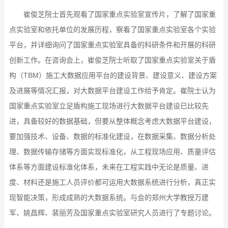
崔俊芝院士首先观看了国家重点实验室宣传片，了解了国家重
点实验室和依托单位的发展历程，察看了国家重点实验室各个实验
平台，并详细询问了国家重点实验室具备的科研条件和开展的科研
创新工作。在咨询会上，崔俊芝院士听取了国家重点实验室关于盾
构（TBM）施工大数据应用平台的建设背景、建设意义、建设方案
及进展等情况汇报，对大数据平台建设工作给予肯定。崔院士认为
国家重点实验室立足盾构施工现场进行大数据平台建设已比较先
进，具备较好的数据基础，但要从整体概念考虑大数据平台建设，
要加强技术、设备、数据的标准化建设，在数据采集、数据分析处
理、数据传输存储等方面实现标准化，从工程现场应用、质量评估
体系等方面建设标准化体系，未来在工程实践中无论是质量、进
度、材料还是施工人员评价都可运用大数据系统进行分析，真正实
现智能决策，形成成熟的大数据系统。与会的郑州大学教授万建
军、姚昌辉、裴丽芳及国家重点实验室研究人员进行了专题讨论。