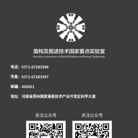
工程一级建造师。先后获盾构及掘进技术国家重点实验室先进工作者、中铁隧
定“两个确保”宏伟目标，坚持深化改革创新驱动，强化全面从严治团保障。国
B类单位第一名的好成绩。这是继2016、2017、2018年度连续荣获考核第一
议。会议就实验室2022年集体合同的起草签订有关事项展开讨论。实验室党工
1月27日，盾构及掘进技术国家重点实验室职工民主管理暨2022年度工作会
道局优秀共青团干部、中国中铁青年岗位能手等荣誉称号。主持和参与了中国
家重点实验室青年郭璐以团代表的身份参加了此次会议并成功当选河南省第十
名后，实验室团青工作再获此殊荣。2021年，在集团公司团委和实验室党政的
委书记、工会工委主任李治国，执行主任曾垂刚，各部室职工代表和劳务学生
议在郑州隆重召开，实验室领导班子及全体员工参会。大会传达了中铁隧道局
中铁股份有限公司重大课题在内的十余项科研工作，围绕课题开展了大量的理
五届团委委员。-郭璐在会场- 2021年12月31日上午，盾构及掘进技术国家
正确领导和大力支持下，实验室团工委深入贯彻党的十九大精神、党的十九届
代表参加了会议。 为切实维护职工的合法权益，发展和谐稳定的劳动关系，
五届二次职代会暨2022年度工作会议精神，全面总结了盾构及掘进技术国家重
论分析、数值模拟及室内试验工作。研制了可以模拟低真空复杂工况的系统平
重点实验室团工委组织召开了宣贯共青团河南省第十五次代表大会精神暨“学党
六中全会精神、团的十八大精神，不忘初心、牢记使命，发挥青年智慧与活
根据相关法律、法规，结合实验室实际，实验室工会工委、行政代表和职工代
点实验室2021年度工作，深刻分析了当前面临的新形势，安排部署了2022年
台，研发了适用于低真空隧道的新型管片结构和密封材料，为第五代交通的建
史”专题组织生活会。新当选共青团河南省十五届委员会委员郭璐结合团代会的
力，展现青年责任与担当，为实验室在新形势下的创新发展贡献青春和力量，
表在《2021年集体合同》《女职工权益保护专项集体合同》的基础上，共同起
重要任务。国家重点实验室职工民主管理暨2022年度工作会议 党工委书记、
设发展提供了技术储备。研发了泥膜形成试验平台，实现了对海水泥浆高离
亲身经历和所见所闻，向青年员工传达了团代会召开的盛况和主要精神，号召
全年累计获得全国向上向善好青年、河南省青少年科技创新奖、中央企业青年
草《2022年集体合同（草案）》，经平等协商，在职工薪酬发放、休假制度、
纪工委书记、工会工委主任李治国作了《坚持改革创新 践行忠诚担当 以高质
电话：0371-67283596
析、低粘度的改性，研究成果已应用于汕头苏埃通道工程，同时吕乾乾深入施
全体员工深刻理解、准确把握团代会的精神实质，并把学习贯彻好大会精神作
岗位能手、中国中铁青年岗位能手、中国中铁优秀团员、郑州（国家）高新区
福利待遇等方面做了调整，并将草案提交至实验室民主管理暨2022年度工作会
量党建引领保障实验室高质量发展》的党工委书记讲话和《启航新征程 奋进新
传真：0371-67283597
工一线，为项目解决了大量实际难题。获国家发明专利5项，实用新型4项，发
为广大团员青年的一项重要政治任务。 郭璐分享了她的参会历程和感
首届十大杰出青年等共青团集体和个人荣誉12项，1人被选为共青团河南省团
议审议票决，待通过后，由行政和工会双方首席代表正式签约，通过法定审核
时代 为开创实验室改革发展新局面而努力奋斗》的民主管理工作报告。会议明
邮编：450001
表论文10篇，获省部级科学技术奖励4项。
受：“创新”是此次报告中出现最多的词语之一，王艺书记的报告指出：全省青
代表、河南省共青团委委员。
程序后，将向全体职工公布并实施。 李治国书记在会上强调，集体合同对构
确2022年国家重点实验室党建工作总体思路：以习近平新时代中国特色社会主
地址：河南省郑州国家高新技术产业开发区科学大道
年要在实现“两个确保”宏伟目标中成大才，就要在创新中敢为人先，在国家“四
建和谐劳动关系、进一步提升职工素质、推进改革发展工作发挥着重要作用，
义思想为指导，全面贯彻党的十九届六中全会精神，坚持以政治建设统领实验
个面向”的创新领域挑大梁，当主角，这为我们青年员工以后的科技创新工作指
要充分认识到平等协商集体合同的重要意义，扎实做好职工民主管理，切实维
室发展工作，贯彻新发展理念，构建新发展格局，聚焦研发推广服务主业，全
关注公众号
关注公众号
明了方向。报告中提到的实施创新创造攀登行动，联动全省实验室体系、高
护好职工的合法权益，持续增强职工凝聚力和战斗力，为开创实验室改革发展
面推动改革创新，深入推动全面从严治党，努力打造忠诚干净担当的干部队
校、科研院所、开发园区、科技企业，搭建青年科技合作平台，汇聚青年科创
新局面而努力奋斗。
伍，不断提升党建工作水平，以高质量党建引领实验室科技创新新局面，为推