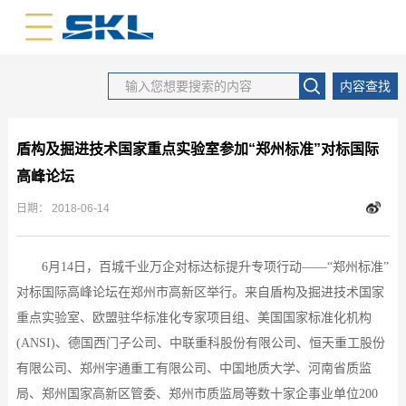
中文版
英文版
内容查找
盾构及掘进技术国家重点实验室参加“郑州标准”对标国际
高峰论坛
日期：
2018-06-14
6月14日，百城千业万企对标达标提升专项行动——“郑州标准”
对标国际高峰论坛在郑州市高新区举
行
。
来自盾构及掘进技术国家
重点实验室、
欧盟驻华标准化专家项目
组
、
美国国家标准化机构
(ANSI)
、
德国西门子公司、中联重科股份有限公司、恒天重工股份
有限公司、郑州宇通重工有限公司、中国地质大学、
河南省质监
局
、
郑州
国家
高新区管委
、
郑州市质监局
等数十家企事业单位
200