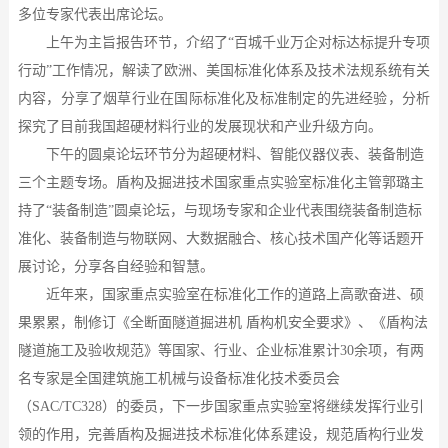
多位专家代表
出席
论坛
。
上午为
主旨报告环节
，
介绍了
“百城千业万企对标达标提升专项
行动”工作情况，
解读
了欧洲、美国标准化体系及技术法规系统有关
内容，分享了烟草行业在国际标准化及标准制定的先进经验
，
分析
探究了目前我国超硬材料行业的发展现状和产业升级方向。
下午的圆桌论坛环节分为超硬材料、智能仪器仪表、装备制造
三个主题专场。盾构及掘进技术国家重点实验室标准化主管郭璐主
持了
“装备制造”圆桌论坛，与现场专家和企业代表围绕装备制造标
准化、装备制造与物联网、大数据融合、核心技术国产化等话题开
展讨论，分享各自经验和智慧。
近年来，
国家重点实验室在标准化工作的
道路上高歌奋进、硕
果累累
，
制修订《全断面隧道掘进机
盾构机安全要求》、《盾构法
隧道施工及验收规范》等国家、行业、企业标准累计
30余项，有两
名专家是全国建筑施工机械与设备标准化技术委员会
（SAC/TC328）的委员
，
下一步
国家重点实验室将继续发挥行业引
领的作用，完善盾构及掘进技术标准化体系建设，规范盾构行业发