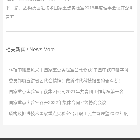
下一篇：
盾构及掘进技术国家重点实验室2018年度理事会议在深圳
召开
相关新闻
/
News
More
科技巾帼展风采丨国家重点实验室吕乾乾获“中国中铁巾帼学习标兵”称号
委员郭璐宣讲省团代会精神：做新时代科技报国的奋斗者！
点击次数:
0
国家重点实验室荣获集团公司2021年共青团工作考核第一名
2022
点击次数:
-
04
0
-
02
国家重点实验室召开2022年集体合同平等协商会议
4月2日，中国中铁股份有限公司对优秀女职工进行表彰，以充分发挥学习典
2022
点击次数:
-
01
0
-
29
盾构及掘进技术国家重点实验室召开职工民主管理暨2022年度工作会议
型示范引领作用，激发全体女职工的自我学习意识，国家重点实验室工程师吕
-大会现场- 共青团河南省第十五次代表大会2021年12月26日至27日，共青
2022
点击次数:
-
01
0
-
29
乾乾荣获“中国中铁巾帼学习标兵”称号！吕乾乾，女，34岁，中共党员，硕士
团河南省第十五次代表大会在省人民会堂召开，大会以前瞻30年的眼光想问
1月24日，从共青团中铁隧道局五届四次全委(扩大)会传来好消息，盾构及掘
2022
点击次数:
-
01
0
-
29
研究生，工程师，盾构及掘进技术国家重点实验室科研项目负责人，市政公用
题、做决策、抓发展，展望了全省团的工作愿景，聚焦为党育人主责主业，锚
进技术国家重点实验室在集团公司2021年度共青团工作考核中再拔头筹，荣获
1月21日，盾构及掘进技术国家重点实验室召开2022年集体合同平等协商会
2022
-
01
-
29