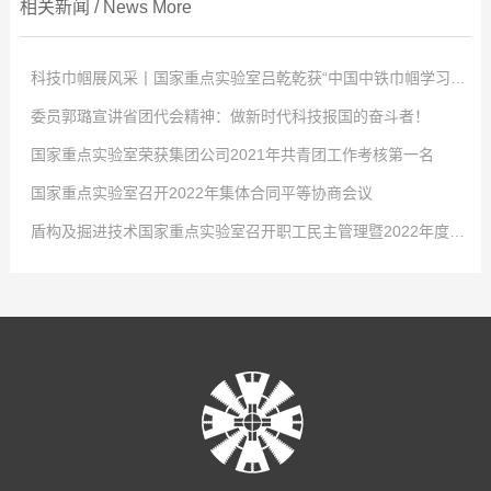
相关新闻
/
News
More
科技巾帼展风采丨国家重点实验室吕乾乾获“中国中铁巾帼学习标兵”称号
委员郭璐宣讲省团代会精神：做新时代科技报国的奋斗者！
点击次数:
0
国家重点实验室荣获集团公司2021年共青团工作考核第一名
2022
点击次数:
-
04
0
-
02
国家重点实验室召开2022年集体合同平等协商会议
4月2日，中国中铁股份有限公司对优秀女职工进行表彰，以充分发挥学习典
2022
点击次数:
-
01
0
-
29
盾构及掘进技术国家重点实验室召开职工民主管理暨2022年度工作会议
型示范引领作用，激发全体女职工的自我学习意识，国家重点实验室工程师吕
-大会现场- 共青团河南省第十五次代表大会2021年12月26日至27日，共青
2022
点击次数:
-
01
0
-
29
乾乾荣获“中国中铁巾帼学习标兵”称号！吕乾乾，女，34岁，中共党员，硕士
团河南省第十五次代表大会在省人民会堂召开，大会以前瞻30年的眼光想问
1月24日，从共青团中铁隧道局五届四次全委(扩大)会传来好消息，盾构及掘
2022
点击次数:
-
01
0
-
29
研究生，工程师，盾构及掘进技术国家重点实验室科研项目负责人，市政公用
题、做决策、抓发展，展望了全省团的工作愿景，聚焦为党育人主责主业，锚
进技术国家重点实验室在集团公司2021年度共青团工作考核中再拔头筹，荣获
1月21日，盾构及掘进技术国家重点实验室召开2022年集体合同平等协商会
2022
-
01
-
29
工程一级建造师。先后获盾构及掘进技术国家重点实验室先进工作者、中铁隧
定“两个确保”宏伟目标，坚持深化改革创新驱动，强化全面从严治团保障。国
B类单位第一名的好成绩。这是继2016、2017、2018年度连续荣获考核第一
议。会议就实验室2022年集体合同的起草签订有关事项展开讨论。实验室党工
1月27日，盾构及掘进技术国家重点实验室职工民主管理暨2022年度工作会
道局优秀共青团干部、中国中铁青年岗位能手等荣誉称号。主持和参与了中国
家重点实验室青年郭璐以团代表的身份参加了此次会议并成功当选河南省第十
名后，实验室团青工作再获此殊荣。2021年，在集团公司团委和实验室党政的
委书记、工会工委主任李治国，执行主任曾垂刚，各部室职工代表和劳务学生
议在郑州隆重召开，实验室领导班子及全体员工参会。大会传达了中铁隧道局
中铁股份有限公司重大课题在内的十余项科研工作，围绕课题开展了大量的理
五届团委委员。-郭璐在会场- 2021年12月31日上午，盾构及掘进技术国家
正确领导和大力支持下，实验室团工委深入贯彻党的十九大精神、党的十九届
代表参加了会议。 为切实维护职工的合法权益，发展和谐稳定的劳动关系，
五届二次职代会暨2022年度工作会议精神，全面总结了盾构及掘进技术国家重
论分析、数值模拟及室内试验工作。研制了可以模拟低真空复杂工况的系统平
重点实验室团工委组织召开了宣贯共青团河南省第十五次代表大会精神暨“学党
六中全会精神、团的十八大精神，不忘初心、牢记使命，发挥青年智慧与活
根据相关法律、法规，结合实验室实际，实验室工会工委、行政代表和职工代
点实验室2021年度工作，深刻分析了当前面临的新形势，安排部署了2022年