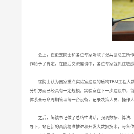
会上，崔俊芝院士和各位专家听取了张兵副总工所作
作给予了肯定。在随后交流座谈中，各位专家就抓住敏
崔院士认为国家重点实验室建设的盾构TBM工程大
分析方面已经具有一定规模。实验室在下一步建设中，
体系全寿命周期管理每一台设备，记录决策人员、操作
之后，陈馈书记做了总结性讲话，强调数据、算法
导下，站在新的高度精准推进和开发大数据技术，与各