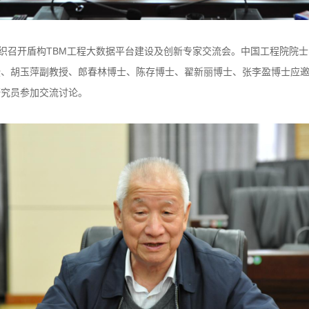
组织召开盾构TBM工程大数据平台建设及创新专家交流会。中国工程院院
授、胡玉萍副教授、郎春林博士、陈存博士、翟新丽博士、张李盈博士应
研究员参加交流讨论。