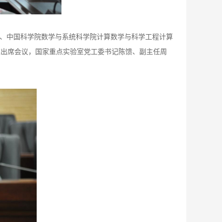
士、中国科学院数学与系统科学院计算数学与科学工程计算
邀出席会议，国家重点实验室党工委书记陈馈、副主任周