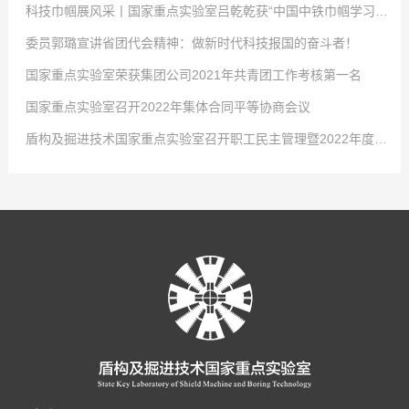
科技巾帼展风采丨国家重点实验室吕乾乾获“中国中铁巾帼学习标兵”称号
委员郭璐宣讲省团代会精神：做新时代科技报国的奋斗者！
点击次数:
0
国家重点实验室荣获集团公司2021年共青团工作考核第一名
2022
点击次数:
-
04
0
-
02
国家重点实验室召开2022年集体合同平等协商会议
4月2日，中国中铁股份有限公司对优秀女职工进行表彰，以充分发挥学习典
2022
点击次数:
-
01
0
-
29
盾构及掘进技术国家重点实验室召开职工民主管理暨2022年度工作会议
型示范引领作用，激发全体女职工的自我学习意识，国家重点实验室工程师吕
-大会现场- 共青团河南省第十五次代表大会2021年12月26日至27日，共青
2022
点击次数:
-
01
0
-
29
乾乾荣获“中国中铁巾帼学习标兵”称号！吕乾乾，女，34岁，中共党员，硕士
团河南省第十五次代表大会在省人民会堂召开，大会以前瞻30年的眼光想问
1月24日，从共青团中铁隧道局五届四次全委(扩大)会传来好消息，盾构及掘
2022
点击次数:
-
01
0
-
29
研究生，工程师，盾构及掘进技术国家重点实验室科研项目负责人，市政公用
题、做决策、抓发展，展望了全省团的工作愿景，聚焦为党育人主责主业，锚
进技术国家重点实验室在集团公司2021年度共青团工作考核中再拔头筹，荣获
1月21日，盾构及掘进技术国家重点实验室召开2022年集体合同平等协商会
2022
-
01
-
29
工程一级建造师。先后获盾构及掘进技术国家重点实验室先进工作者、中铁隧
定“两个确保”宏伟目标，坚持深化改革创新驱动，强化全面从严治团保障。国
B类单位第一名的好成绩。这是继2016、2017、2018年度连续荣获考核第一
议。会议就实验室2022年集体合同的起草签订有关事项展开讨论。实验室党工
1月27日，盾构及掘进技术国家重点实验室职工民主管理暨2022年度工作会
道局优秀共青团干部、中国中铁青年岗位能手等荣誉称号。主持和参与了中国
家重点实验室青年郭璐以团代表的身份参加了此次会议并成功当选河南省第十
名后，实验室团青工作再获此殊荣。2021年，在集团公司团委和实验室党政的
委书记、工会工委主任李治国，执行主任曾垂刚，各部室职工代表和劳务学生
议在郑州隆重召开，实验室领导班子及全体员工参会。大会传达了中铁隧道局
中铁股份有限公司重大课题在内的十余项科研工作，围绕课题开展了大量的理
五届团委委员。-郭璐在会场- 2021年12月31日上午，盾构及掘进技术国家
正确领导和大力支持下，实验室团工委深入贯彻党的十九大精神、党的十九届
代表参加了会议。 为切实维护职工的合法权益，发展和谐稳定的劳动关系，
五届二次职代会暨2022年度工作会议精神，全面总结了盾构及掘进技术国家重
论分析、数值模拟及室内试验工作。研制了可以模拟低真空复杂工况的系统平
重点实验室团工委组织召开了宣贯共青团河南省第十五次代表大会精神暨“学党
六中全会精神、团的十八大精神，不忘初心、牢记使命，发挥青年智慧与活
根据相关法律、法规，结合实验室实际，实验室工会工委、行政代表和职工代
点实验室2021年度工作，深刻分析了当前面临的新形势，安排部署了2022年
台，研发了适用于低真空隧道的新型管片结构和密封材料，为第五代交通的建
史”专题组织生活会。新当选共青团河南省十五届委员会委员郭璐结合团代会的
力，展现青年责任与担当，为实验室在新形势下的创新发展贡献青春和力量，
表在《2021年集体合同》《女职工权益保护专项集体合同》的基础上，共同起
重要任务。国家重点实验室职工民主管理暨2022年度工作会议 党工委书记、
设发展提供了技术储备。研发了泥膜形成试验平台，实现了对海水泥浆高离
亲身经历和所见所闻，向青年员工传达了团代会召开的盛况和主要精神，号召
全年累计获得全国向上向善好青年、河南省青少年科技创新奖、中央企业青年
草《2022年集体合同（草案）》，经平等协商，在职工薪酬发放、休假制度、
纪工委书记、工会工委主任李治国作了《坚持改革创新 践行忠诚担当 以高质