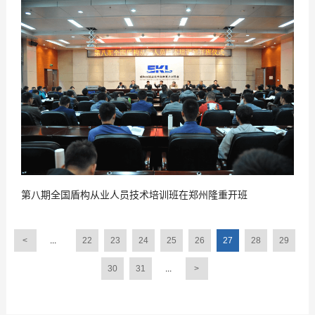
2018
04
-
12
第八期全国盾构从业人员技术培训班在郑州隆重开班
<
...
22
23
24
25
26
27
28
29
30
31
...
>