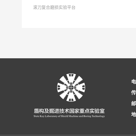
滚刀复合磨损实验平台
2019
点击次数:
-
07
-
24
2025
点击次数:
-
12
-
23
2025
-
12
-
23
电
传
邮
地