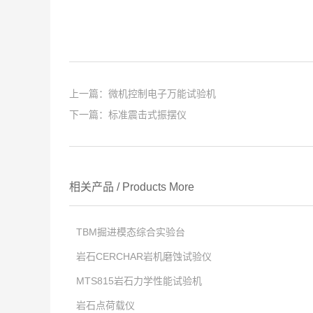
上一篇：
微机控制电子万能试验机
下一篇：
标准震击式振摆仪
相关产品
/
Products
More
TBM掘进模态综合实验台
岩石CERCHAR岩机磨蚀试验仪
点击次数:
MTS815岩石力学性能试验机
2025
点击次数:
-
12
-
23
岩石点荷载仪
2025
点击次数:
-
12
-
23