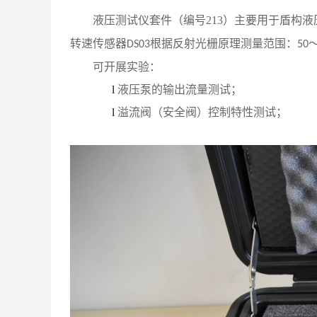
液压测试仪套件（编号
213）主要用于盾构
转速传感器
根据反射光栅原理测量范围：
DS03
50
可开展实验：
l
液压泵的输出流量测试；
l
溢流阀（安全阀）控制特性测试；