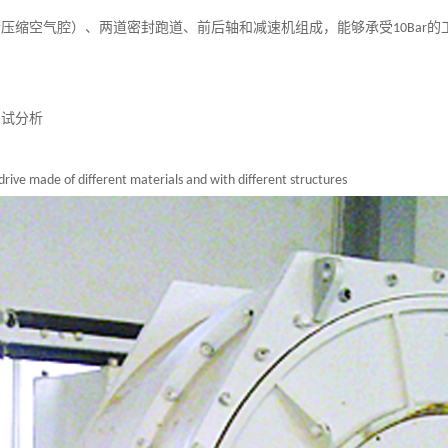
者压缩空气腔）、两道密封跑道、前后轴和减速机组成，能够承受
的
10Bar
测试分析
drive made of different materials and with different structures