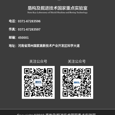
电话：0371-67283596
传真：0371-67283597
邮编：450001
地址：河南省郑州国家高新技术产业开发区科学大道
关注公众号
关注公众号