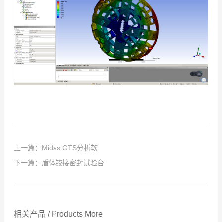
上一篇：
Midas GTS分析软
下一篇：
盾体铰接密封试验台
相关产品
/
Products
More