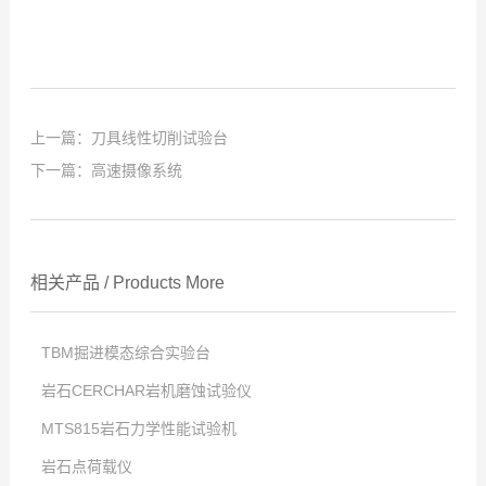
上一篇：
刀具线性切削试验台
下一篇：
高速摄像系统
相关产品
/
Products
More
TBM掘进模态综合实验台
岩石CERCHAR岩机磨蚀试验仪
点击次数:
MTS815岩石力学性能试验机
2025
点击次数:
-
12
-
23
岩石点荷载仪
2025
点击次数:
-
12
-
23