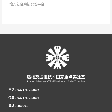
滚刀复合磨损实验平台
2019
点击次数:
-
07
-
24
2025
点击次数:
-
12
-
23
2025
-
12
-
23
电话：0371-67283596
传真：0371-67283597
邮编：450001