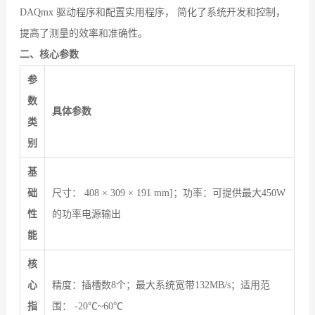
DAQmx 驱动程序和配置实用程序， 简化了系统开发和控制，
提高了测量的效率和准确性。
二、核心参数
参
数
具体参数
类
别
基
础
尺寸： 408 × 309 × 191 mm]；功率：可提供最大450W
性
的功率电源输出
能
核
心
精度：插槽数8个；最大系统宽带132MB/s；适用范
指
围： -20℃~60℃