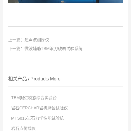
上一篇：
超声波测厚仪
下一篇：
微波辅助TBM滚刀破岩试验系统
相关产品
/
Products
More
TBM掘进模态综合实验台
岩石CERCHAR岩机磨蚀试验仪
点击次数:
MTS815岩石力学性能试验机
2025
点击次数:
-
12
-
23
岩石点荷载仪
2025
点击次数:
-
12
-
23