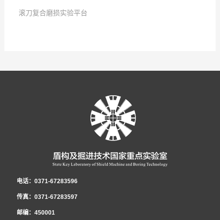
滚刀复合磨损实验平台
2019
点击次数:
-
07
-
24
2025
点击次数:
-
12
-
23
2025
-
12
-
23
电话：0371-67283596
传真：0371-67283597
邮编：450001