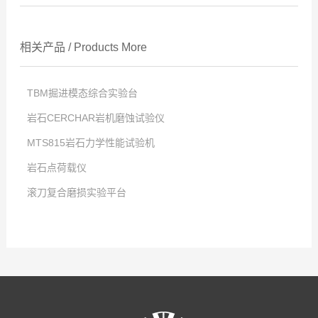
相关产品
/
Products
More
TBM掘进模态综合实验台
岩石CERCHAR岩机磨蚀试验仪
点击次数:
MTS815岩石力学性能试验机
2025
点击次数:
-
12
-
23
岩石点荷载仪
2025
点击次数:
-
12
-
23
滚刀复合磨损实验平台
2019
点击次数:
-
07
-
24
2025
点击次数:
-
12
-
23
2025
-
12
-
23