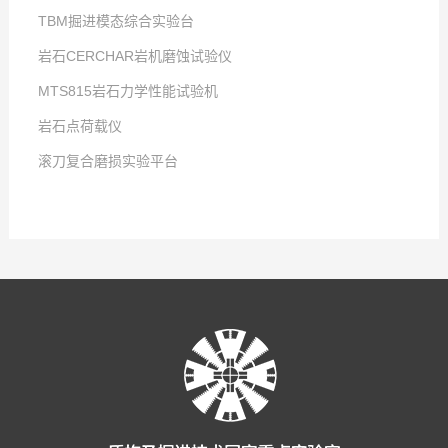
TBM掘进模态综合实验台
岩石CERCHAR岩机磨蚀试验仪
点击次数:
MTS815岩石力学性能试验机
2025
点击次数:
-
12
-
23
岩石点荷载仪
2025
点击次数:
-
12
-
23
滚刀复合磨损实验平台
2019
点击次数:
-
07
-
24
2025
点击次数:
-
12
-
23
2025
-
12
-
23