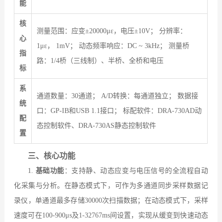
能
核
测量范围：应变±20000με，电压±10V； 分辨率：
心
1με， 1mV； 动态频率响应：DC ~ 3kHz； 测量桥
指
路：1/4桥（三线制）、半桥、全桥和电压
标
系
通道数量：30通道； A/D转换：每通道独立； 数据接
统
口：GP-IB和USB 1.1接口； 标配软件：DRA-730AD动
配
态控制软件、DRA-730AS静态控制软件
置
三、核心功能
1.
基础功能
：支持静、动态应变与电压信号的全流程自动
化采集与分析。在静态模式下，可作为多通道同步采样数据记
录仪，单通道最多存储30000次扫描数据；在动态模式下，采样
速度可在100-900μs及1-32767ms间设置，实现从缓变到快速动态