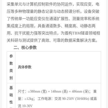
采集单元与计算机控制软件的协同运作，实现应变、电
压等多种物理量的静态记录与动态频谱分析。设备突破
了传统单一功能应变仪在通道扩展性、测量效率和系统
集成度上的局限，具备通道数多、精度高、动静态两
用、抗干扰能力强等突出特点，为
盾构T
BM
隧道领域相
关科研与测试提供了高效、可靠的数据采集解决方案。
二、核心参数
参
数
具体参数
类
别
基
尺寸：≥380mm (宽) × 148mm (高) × 486mm (深)； 重
础
量：≥12kg； 工作电源：交流 90-250V (50/60Hz) 或直
性
流 10-30V