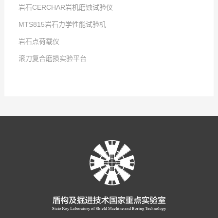
岩石CERCHAR岩机磨蚀试验仪
点击次数:
MTS815岩石力学性能试验机
2025
点击次数:
-
12
-
23
岩石点荷载仪
2025
点击次数:
-
12
-
23
滚刀复合磨损实验平台
2019
点击次数:
-
07
-
24
2025
点击次数:
-
12
-
23
2025
-
12
-
23