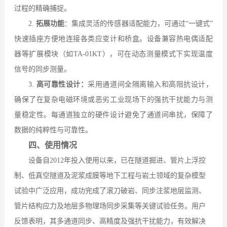
过程的精确捕捉。
2.
拓展功能
：集成灵活的传感器适配能力，可通过“一键式”
快速插座方便地连接各类应变计和桥盒。设备兼容热电偶适配
器等扩展模块（如TA-01KT），可在动态测量模式下实现温度
信号的同步测量。
3.
高可靠性设计：
采用通道间全隔离输入和高阻抗设计，
确保了在复杂电磁环境或恶劣工业现场下的强抗干扰能力与测
量稳定性。每通道独立的硬件设计避免了通道间串扰，保障了
数据的纯粹性与可靠性。
四、使用情况
设备自2012年投入使用以来，已在隧道掘进、管片上浮控
制、低真空隧道及泥浆成膜等地下工程与岩土领域的复杂模型
试验中广泛应用，成功完成了滚刀破岩、同步注浆地层监测、
管片结构应力及地层多物理场同步采集等关键试验任务。用户
反馈表明，其多通道同步、高精度及强抗干扰能力，有效解决