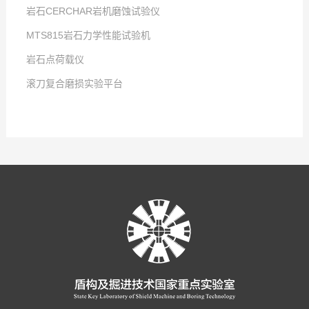
岩石CERCHAR岩机磨蚀试验仪
点击次数:
MTS815岩石力学性能试验机
2025
点击次数:
-
12
-
23
岩石点荷载仪
2025
点击次数:
-
12
-
23
滚刀复合磨损实验平台
2019
点击次数:
-
07
-
24
2025
点击次数:
-
12
-
23
2025
-
12
-
23