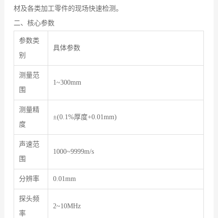
材及各类加工零件的现场快速检测。
二、核心参数
参数类
具体参数
别
测量范
1~300mm
围
测量精
±(0.1%厚度+0.01mm)
度
声速范
1000~9999m/s
围
分辨率
0.01mm
探头频
2~10MHz
率