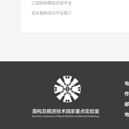
工程结构模拟实验平台
2025
点击次数:
-
12
-
23
泥水盾构培训平台简介
2019
点击次数:
-
07
-
24
2019
点击次数:
-
07
-
24
2025
-
12
-
23
电
传
邮
地