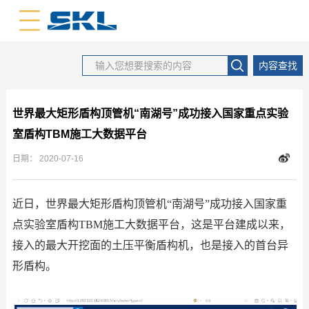
中文版
英文版
内容查找
世界最大矩形盾构顶管机“南湖号”成功接入国家重点实验
室盾构TBM施工大数据平台
日期：
2020-07-16
近日，世界最大矩形盾构顶管机“南湖号”成功接入国家重
点实验室盾构TBM施工大数据平台，这是平台建成以来，
接入的最大开挖面的土压平衡盾构机，也是接入的首台异
形盾构。