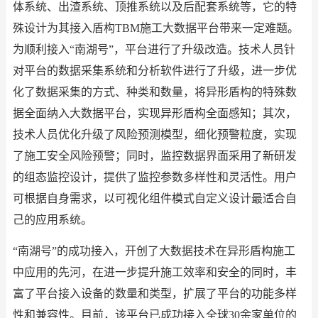
体系统、出渣系统、顶推系统以及后配套系统等，它
的
特
殊
设计为其接入盾构TBM施工大数据平台带来一定难题。
为
顺利接入
“南湖号”，平台进行了升级改造。技术人员
针
对
平台的数据采集系统和分析软件进行了
升级，进一步优
化了数据采集的方式、种类和数量，将异形盾构的特殊数
据全面纳入大数据平台，实现异形盾构全面感知；
其次，
技术人员优化升级了风险预测模型，细化预警粒度，实现
了施工安全风险
预警
；
同时，监控数据界面采用了新研发
的组态监控设计
，提供了监控参数多样性和灵活性
。用户
可根据自身需
求，以可视化组件模式自定义设计最适合自
己的应用系统
。
“南湖号”的成功接入，开创了大数据技术在异形盾构施工
中应用的先河，在进一步提升施工效率和安全的同时，丰
富了平台接入设备的数量和类型，扩展了平台的功能多样
性和兼容性。目前，该平台已成功接入全球30余家单位的