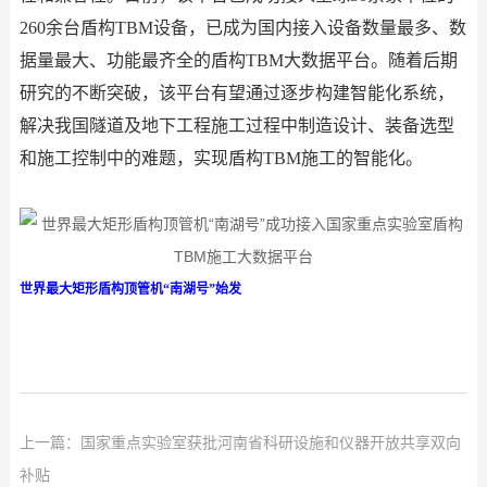
260余台盾构TBM设备，已成为国内接入设备数量最多、数
据量最大、功能最齐全的盾构TBM大数据平台。随着后期
研究的不断突破，该平台有望通过
逐步构建智能化系统，
解决我国隧道及地下工程施工过程中制造设计、装备选型
和施工控制中的难题，
实现盾构TBM施工的智能化。
世界最大矩形盾构顶管机“南湖号”始发
上一篇：
国家重点实验室获批河南省科研设施和仪器开放共享双向
补贴