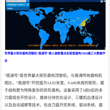
世界最大矩形盾构顶管机“南湖号”接入国家重点实验室盾构TBM施工大数据平
台
“南湖号”是世界最大矩形盾构顶管机，与普通传统盾构机
相比，“南湖号”开挖面为14.82米宽、9.446米高的矩形，属
于结构更为特殊复杂的异形盾构。设备采用了6前8后的多
刀盘组合开挖设计、盾体分块优化设计、三螺机出渣设计
以及自动减摩等技术，包含刀盘开挖系统、驱动系统、盾