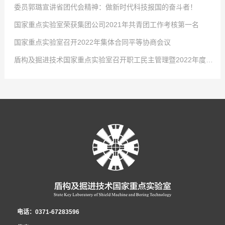
委员郭璐宣讲省团代会精神：做新时代科技报国的奋斗者！
点击次数:
0
国家重点实验室荣获集团公司2021年共青团工作考核第一名
2022
点击次数:
-
04
0
-
02
国家重点实验室召开2022年集体合同平等协商会议
4月2日，中国中铁股份有限公司对优秀女职工进行表彰，以充分发挥学习典
2022
点击次数:
-
01
0
-
29
盾构及掘进技术国家重点实验室召开职工民主管理暨2022年度工作会议
型示范引领作用，激发全体女职工的自我学习意识，国家重点实验室工程师吕
-大会现场- 共青团河南省第十五次代表大会2021年12月26日至27日，共青
2022
点击次数:
-
01
0
-
29
乾乾荣获“中国中铁巾帼学习标兵”称号！吕乾乾，女，34岁，中共党员，硕士
团河南省第十五次代表大会在省人民会堂召开，大会以前瞻30年的眼光想问
1月24日，从共青团中铁隧道局五届四次全委(扩大)会传来好消息，盾构及掘
2022
点击次数:
-
01
0
-
29
研究生，工程师，盾构及掘进技术国家重点实验室科研项目负责人，市政公用
题、做决策、抓发展，展望了全省团的工作愿景，聚焦为党育人主责主业，锚
进技术国家重点实验室在集团公司2021年度共青团工作考核中再拔头筹，荣获
1月21日，盾构及掘进技术国家重点实验室召开2022年集体合同平等协商会
2022
-
01
-
29
工程一级建造师。先后获盾构及掘进技术国家重点实验室先进工作者、中铁隧
定“两个确保”宏伟目标，坚持深化改革创新驱动，强化全面从严治团保障。国
B类单位第一名的好成绩。这是继2016、2017、2018年度连续荣获考核第一
议。会议就实验室2022年集体合同的起草签订有关事项展开讨论。实验室党工
1月27日，盾构及掘进技术国家重点实验室职工民主管理暨2022年度工作会
道局优秀共青团干部、中国中铁青年岗位能手等荣誉称号。主持和参与了中国
家重点实验室青年郭璐以团代表的身份参加了此次会议并成功当选河南省第十
名后，实验室团青工作再获此殊荣。2021年，在集团公司团委和实验室党政的
委书记、工会工委主任李治国，执行主任曾垂刚，各部室职工代表和劳务学生
议在郑州隆重召开，实验室领导班子及全体员工参会。大会传达了中铁隧道局
中铁股份有限公司重大课题在内的十余项科研工作，围绕课题开展了大量的理
五届团委委员。-郭璐在会场- 2021年12月31日上午，盾构及掘进技术国家
正确领导和大力支持下，实验室团工委深入贯彻党的十九大精神、党的十九届
代表参加了会议。 为切实维护职工的合法权益，发展和谐稳定的劳动关系，
五届二次职代会暨2022年度工作会议精神，全面总结了盾构及掘进技术国家重
论分析、数值模拟及室内试验工作。研制了可以模拟低真空复杂工况的系统平
重点实验室团工委组织召开了宣贯共青团河南省第十五次代表大会精神暨“学党
六中全会精神、团的十八大精神，不忘初心、牢记使命，发挥青年智慧与活
根据相关法律、法规，结合实验室实际，实验室工会工委、行政代表和职工代
点实验室2021年度工作，深刻分析了当前面临的新形势，安排部署了2022年
台，研发了适用于低真空隧道的新型管片结构和密封材料，为第五代交通的建
史”专题组织生活会。新当选共青团河南省十五届委员会委员郭璐结合团代会的
力，展现青年责任与担当，为实验室在新形势下的创新发展贡献青春和力量，
表在《2021年集体合同》《女职工权益保护专项集体合同》的基础上，共同起
重要任务。国家重点实验室职工民主管理暨2022年度工作会议 党工委书记、
设发展提供了技术储备。研发了泥膜形成试验平台，实现了对海水泥浆高离
亲身经历和所见所闻，向青年员工传达了团代会召开的盛况和主要精神，号召
全年累计获得全国向上向善好青年、河南省青少年科技创新奖、中央企业青年
草《2022年集体合同（草案）》，经平等协商，在职工薪酬发放、休假制度、
纪工委书记、工会工委主任李治国作了《坚持改革创新 践行忠诚担当 以高质
电话：0371-67283596
析、低粘度的改性，研究成果已应用于汕头苏埃通道工程，同时吕乾乾深入施
全体员工深刻理解、准确把握团代会的精神实质，并把学习贯彻好大会精神作
岗位能手、中国中铁青年岗位能手、中国中铁优秀团员、郑州（国家）高新区
福利待遇等方面做了调整，并将草案提交至实验室民主管理暨2022年度工作会
量党建引领保障实验室高质量发展》的党工委书记讲话和《启航新征程 奋进新