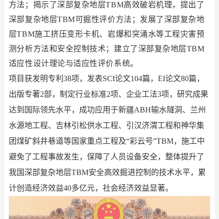
方法；揭示了深部复杂地层
TBM高效破岩机理，提出了
深部复杂地层TBM可掘性评价方法；
发展了深部复杂地
层TBM施工挤压变形卡机、岩爆和突涌水等工程灾害预
测分析方法和安全控制技术；
建立了深部复杂地层TBM
适应性设计理论与适应性评价系统。
项目获发明专利
38项，发表SCI论文104篇，EI论文80篇，
出版专著2部，制定行业标准
2项、企业工法
3项，研究成果
达到国际领先水平，成功应用于新疆ABH输水隧洞、兰州
水源地工程、吉林引松供水工程、引汉济渭工程和神华集
团煤矿斜井巷道等国家重点工程及“彩云号”TBM，施工中
避免了工程事故发生，保障了人员设备安全，整体提升了
我国深部复杂地层TBM安全高效掘进控制的技术水平，累
计创造经济效益40多亿元，社会经济效益显著。