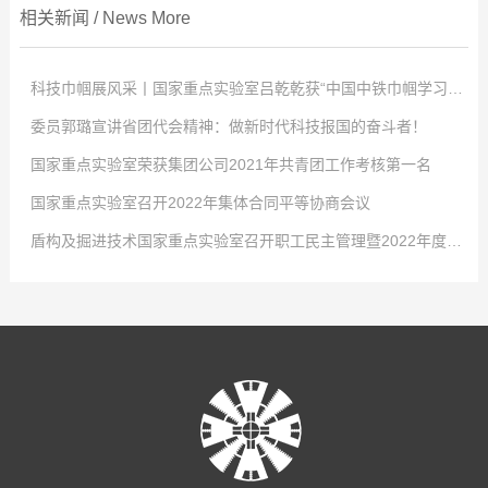
相关新闻
/
News
More
科技巾帼展风采丨国家重点实验室吕乾乾获“中国中铁巾帼学习标兵”称号
委员郭璐宣讲省团代会精神：做新时代科技报国的奋斗者！
点击次数:
0
国家重点实验室荣获集团公司2021年共青团工作考核第一名
2022
点击次数:
-
04
0
-
02
国家重点实验室召开2022年集体合同平等协商会议
4月2日，中国中铁股份有限公司对优秀女职工进行表彰，以充分发挥学习典
2022
点击次数:
-
01
0
-
29
盾构及掘进技术国家重点实验室召开职工民主管理暨2022年度工作会议
型示范引领作用，激发全体女职工的自我学习意识，国家重点实验室工程师吕
-大会现场- 共青团河南省第十五次代表大会2021年12月26日至27日，共青
2022
点击次数:
-
01
0
-
29
乾乾荣获“中国中铁巾帼学习标兵”称号！吕乾乾，女，34岁，中共党员，硕士
团河南省第十五次代表大会在省人民会堂召开，大会以前瞻30年的眼光想问
1月24日，从共青团中铁隧道局五届四次全委(扩大)会传来好消息，盾构及掘
2022
点击次数:
-
01
0
-
29
研究生，工程师，盾构及掘进技术国家重点实验室科研项目负责人，市政公用
题、做决策、抓发展，展望了全省团的工作愿景，聚焦为党育人主责主业，锚
进技术国家重点实验室在集团公司2021年度共青团工作考核中再拔头筹，荣获
1月21日，盾构及掘进技术国家重点实验室召开2022年集体合同平等协商会
2022
-
01
-
29
工程一级建造师。先后获盾构及掘进技术国家重点实验室先进工作者、中铁隧
定“两个确保”宏伟目标，坚持深化改革创新驱动，强化全面从严治团保障。国
B类单位第一名的好成绩。这是继2016、2017、2018年度连续荣获考核第一
议。会议就实验室2022年集体合同的起草签订有关事项展开讨论。实验室党工
1月27日，盾构及掘进技术国家重点实验室职工民主管理暨2022年度工作会
道局优秀共青团干部、中国中铁青年岗位能手等荣誉称号。主持和参与了中国
家重点实验室青年郭璐以团代表的身份参加了此次会议并成功当选河南省第十
名后，实验室团青工作再获此殊荣。2021年，在集团公司团委和实验室党政的
委书记、工会工委主任李治国，执行主任曾垂刚，各部室职工代表和劳务学生
议在郑州隆重召开，实验室领导班子及全体员工参会。大会传达了中铁隧道局
中铁股份有限公司重大课题在内的十余项科研工作，围绕课题开展了大量的理
五届团委委员。-郭璐在会场- 2021年12月31日上午，盾构及掘进技术国家
正确领导和大力支持下，实验室团工委深入贯彻党的十九大精神、党的十九届
代表参加了会议。 为切实维护职工的合法权益，发展和谐稳定的劳动关系，
五届二次职代会暨2022年度工作会议精神，全面总结了盾构及掘进技术国家重
论分析、数值模拟及室内试验工作。研制了可以模拟低真空复杂工况的系统平
重点实验室团工委组织召开了宣贯共青团河南省第十五次代表大会精神暨“学党
六中全会精神、团的十八大精神，不忘初心、牢记使命，发挥青年智慧与活
根据相关法律、法规，结合实验室实际，实验室工会工委、行政代表和职工代
点实验室2021年度工作，深刻分析了当前面临的新形势，安排部署了2022年