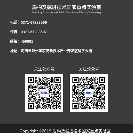
台，研发了适用于低真空隧道的新型管片结构和密封材料，为第五代交通的建
史”专题组织生活会。新当选共青团河南省十五届委员会委员郭璐结合团代会的
力，展现青年责任与担当，为实验室在新形势下的创新发展贡献青春和力量，
表在《2021年集体合同》《女职工权益保护专项集体合同》的基础上，共同起
重要任务。国家重点实验室职工民主管理暨2022年度工作会议 党工委书记、
设发展提供了技术储备。研发了泥膜形成试验平台，实现了对海水泥浆高离
亲身经历和所见所闻，向青年员工传达了团代会召开的盛况和主要精神，号召
全年累计获得全国向上向善好青年、河南省青少年科技创新奖、中央企业青年
草《2022年集体合同（草案）》，经平等协商，在职工薪酬发放、休假制度、
纪工委书记、工会工委主任李治国作了《坚持改革创新 践行忠诚担当 以高质
电话：0371-67283596
析、低粘度的改性，研究成果已应用于汕头苏埃通道工程，同时吕乾乾深入施
全体员工深刻理解、准确把握团代会的精神实质，并把学习贯彻好大会精神作
岗位能手、中国中铁青年岗位能手、中国中铁优秀团员、郑州（国家）高新区
福利待遇等方面做了调整，并将草案提交至实验室民主管理暨2022年度工作会
量党建引领保障实验室高质量发展》的党工委书记讲话和《启航新征程 奋进新
传真：0371-67283597
工一线，为项目解决了大量实际难题。获国家发明专利5项，实用新型4项，发
为广大团员青年的一项重要政治任务。 郭璐分享了她的参会历程和感
首届十大杰出青年等共青团集体和个人荣誉12项，1人被选为共青团河南省团
议审议票决，待通过后，由行政和工会双方首席代表正式签约，通过法定审核
时代 为开创实验室改革发展新局面而努力奋斗》的民主管理工作报告。会议明
邮编：450001
表论文10篇，获省部级科学技术奖励4项。
受：“创新”是此次报告中出现最多的词语之一，王艺书记的报告指出：全省青
代表、河南省共青团委委员。
程序后，将向全体职工公布并实施。 李治国书记在会上强调，集体合同对构
确2022年国家重点实验室党建工作总体思路：以习近平新时代中国特色社会主
地址：河南省郑州国家高新技术产业开发区科学大道
年要在实现“两个确保”宏伟目标中成大才，就要在创新中敢为人先，在国家“四
建和谐劳动关系、进一步提升职工素质、推进改革发展工作发挥着重要作用，
义思想为指导，全面贯彻党的十九届六中全会精神，坚持以政治建设统领实验
个面向”的创新领域挑大梁，当主角，这为我们青年员工以后的科技创新工作指
要充分认识到平等协商集体合同的重要意义，扎实做好职工民主管理，切实维
室发展工作，贯彻新发展理念，构建新发展格局，聚焦研发推广服务主业，全
关注公众号
关注公众号
明了方向。报告中提到的实施创新创造攀登行动，联动全省实验室体系、高
护好职工的合法权益，持续增强职工凝聚力和战斗力，为开创实验室改革发展
面推动改革创新，深入推动全面从严治党，努力打造忠诚干净担当的干部队
校、科研院所、开发园区、科技企业，搭建青年科技合作平台，汇聚青年科创
新局面而努力奋斗。
伍，不断提升党建工作水平，以高质量党建引领实验室科技创新新局面，为推
力量，吸引省外青年科技创新人才回流集聚的具体措施，更让我们青年员工感
动实验室高质量发展提供坚强政治保障。会议明确2022年国家重点实验室民主
受到了团组织激发青年创业创新的决心和行动。 这是一份体现了共青团工作
管理暨工会工委的总体工作思路：高举习近平新时代中国特色社会主义思想伟
的时代性、富于操作性，凝聚人心、高屋建瓴的报告。郭璐寄语中铁隧道青年
大旗帜，深入贯彻落实党的十九届六中全会精神和集团公司五届二次职代会精
01.一定要立足本职岗位，练就过硬本领，勇于创新创造，做新时代科...
神，以增强政治性、先进性、群众性为主线，以改革创新为动力，围绕实验室
Copyright ©2019 盾构及掘进技术国家重点实验室