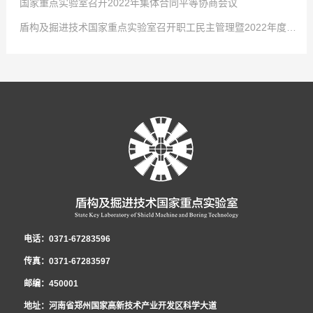
国家重点实验室召开2022年集体合同平等协商会议
4月2日，中国中铁股份有限公司对优秀女职工进行表彰，以充分发挥学习典
2022
点击次数:
-
01
0
-
29
盾构及掘进技术国家重点实验室召开职工民主管理暨2022年度工作会议
型示范引领作用，激发全体女职工的自我学习意识，国家重点实验室工程师吕
-大会现场- 共青团河南省第十五次代表大会2021年12月26日至27日，共青
2022
点击次数:
-
01
0
-
29
乾乾荣获“中国中铁巾帼学习标兵”称号！吕乾乾，女，34岁，中共党员，硕士
团河南省第十五次代表大会在省人民会堂召开，大会以前瞻30年的眼光想问
1月24日，从共青团中铁隧道局五届四次全委(扩大)会传来好消息，盾构及掘
2022
点击次数:
-
01
0
-
29
研究生，工程师，盾构及掘进技术国家重点实验室科研项目负责人，市政公用
题、做决策、抓发展，展望了全省团的工作愿景，聚焦为党育人主责主业，锚
进技术国家重点实验室在集团公司2021年度共青团工作考核中再拔头筹，荣获
1月21日，盾构及掘进技术国家重点实验室召开2022年集体合同平等协商会
2022
-
01
-
29
工程一级建造师。先后获盾构及掘进技术国家重点实验室先进工作者、中铁隧
定“两个确保”宏伟目标，坚持深化改革创新驱动，强化全面从严治团保障。国
B类单位第一名的好成绩。这是继2016、2017、2018年度连续荣获考核第一
议。会议就实验室2022年集体合同的起草签订有关事项展开讨论。实验室党工
1月27日，盾构及掘进技术国家重点实验室职工民主管理暨2022年度工作会
道局优秀共青团干部、中国中铁青年岗位能手等荣誉称号。主持和参与了中国
家重点实验室青年郭璐以团代表的身份参加了此次会议并成功当选河南省第十
名后，实验室团青工作再获此殊荣。2021年，在集团公司团委和实验室党政的
委书记、工会工委主任李治国，执行主任曾垂刚，各部室职工代表和劳务学生
议在郑州隆重召开，实验室领导班子及全体员工参会。大会传达了中铁隧道局
中铁股份有限公司重大课题在内的十余项科研工作，围绕课题开展了大量的理
五届团委委员。-郭璐在会场- 2021年12月31日上午，盾构及掘进技术国家
正确领导和大力支持下，实验室团工委深入贯彻党的十九大精神、党的十九届
代表参加了会议。 为切实维护职工的合法权益，发展和谐稳定的劳动关系，
五届二次职代会暨2022年度工作会议精神，全面总结了盾构及掘进技术国家重
论分析、数值模拟及室内试验工作。研制了可以模拟低真空复杂工况的系统平
重点实验室团工委组织召开了宣贯共青团河南省第十五次代表大会精神暨“学党
六中全会精神、团的十八大精神，不忘初心、牢记使命，发挥青年智慧与活
根据相关法律、法规，结合实验室实际，实验室工会工委、行政代表和职工代
点实验室2021年度工作，深刻分析了当前面临的新形势，安排部署了2022年
台，研发了适用于低真空隧道的新型管片结构和密封材料，为第五代交通的建
史”专题组织生活会。新当选共青团河南省十五届委员会委员郭璐结合团代会的
力，展现青年责任与担当，为实验室在新形势下的创新发展贡献青春和力量，
表在《2021年集体合同》《女职工权益保护专项集体合同》的基础上，共同起
重要任务。国家重点实验室职工民主管理暨2022年度工作会议 党工委书记、
设发展提供了技术储备。研发了泥膜形成试验平台，实现了对海水泥浆高离
亲身经历和所见所闻，向青年员工传达了团代会召开的盛况和主要精神，号召
全年累计获得全国向上向善好青年、河南省青少年科技创新奖、中央企业青年
草《2022年集体合同（草案）》，经平等协商，在职工薪酬发放、休假制度、
纪工委书记、工会工委主任李治国作了《坚持改革创新 践行忠诚担当 以高质
电话：0371-67283596
析、低粘度的改性，研究成果已应用于汕头苏埃通道工程，同时吕乾乾深入施
全体员工深刻理解、准确把握团代会的精神实质，并把学习贯彻好大会精神作
岗位能手、中国中铁青年岗位能手、中国中铁优秀团员、郑州（国家）高新区
福利待遇等方面做了调整，并将草案提交至实验室民主管理暨2022年度工作会
量党建引领保障实验室高质量发展》的党工委书记讲话和《启航新征程 奋进新
传真：0371-67283597
工一线，为项目解决了大量实际难题。获国家发明专利5项，实用新型4项，发
为广大团员青年的一项重要政治任务。 郭璐分享了她的参会历程和感
首届十大杰出青年等共青团集体和个人荣誉12项，1人被选为共青团河南省团
议审议票决，待通过后，由行政和工会双方首席代表正式签约，通过法定审核
时代 为开创实验室改革发展新局面而努力奋斗》的民主管理工作报告。会议明
邮编：450001
表论文10篇，获省部级科学技术奖励4项。
受：“创新”是此次报告中出现最多的词语之一，王艺书记的报告指出：全省青
代表、河南省共青团委委员。
程序后，将向全体职工公布并实施。 李治国书记在会上强调，集体合同对构
确2022年国家重点实验室党建工作总体思路：以习近平新时代中国特色社会主
地址：河南省郑州国家高新技术产业开发区科学大道