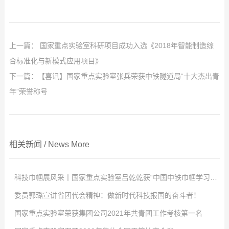
上一篇：
国家重点实验室科研项目成功入选《2018年智能制造综
合标准化与新模式应用项目》
下一篇：
【喜讯】国家重点实验室张兵荣获中铁隧道局“十大杰出青
年”荣誉称号
相关新闻
/
News
More
科技巾帼展风采丨国家重点实验室吕乾乾获“中国中铁巾帼学习标兵”称号
委员郭璐宣讲省团代会精神：做新时代科技报国的奋斗者！
点击次数:
0
国家重点实验室荣获集团公司2021年共青团工作考核第一名
2022
点击次数:
-
04
0
-
02