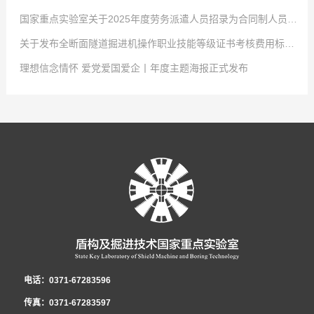
国家重点实验室关于2025年度劳务派遣人员招录为合同制人员的报名通知
2025
点击次数:
-
12
0
-
29
关于发布全断面隧道掘进机操作职业技能等级证书考核费用标准（上海市）的公告
盾构及掘进技术国家重点实验室于12月24日开展了国家重点实验室2025年
2025
点击次数:
-
12
0
-
08
理想信念情怀 爱党爱国爱企丨年度主题海报正式发布
人才引进笔试和面试，经集体决策审议，现公布本次笔试和面试结果，详见下
根据《国家重点实验室关于2025年度劳务派遣人员招录为合同制人员的报名
2025
点击次数:
-
12
0
-
01
表，公示期：2025年12月25日至2025年12月31日。对结果有异议者，请在公
通知》有关要求，经国家重点实验室劳务派遣人员招录引进工作资格审查组审
各部门、各系统：国家重点实验室2025年度劳务派遣人员招录为合同制工作
2022
点击次数:
-
06
0
-
27
示期内联系国家重点实验室纪委，并提交相关证明材料，联系电话：0371-
核，并报领导小组同意，现将资格审查合格人员予以公示(具体名单见附件)，
（以下简称“劳务转录工作”）已开始，根据实验室运行发展需要，经研究决
2022
-
05
-
30
67283568。序号考生姓名笔试成绩（70%）面试成绩（30%）加分项总分排
公示时间为2025年12月8日至2025年12月14日。如单位、社会团体或个人在
定，公开招聘优秀技术管理人才1名，现将报名有关事宜通知如下：一、报名
持续深入开展“理想信念情怀 爱党爱国爱企”主题活动是中国中铁党委认真贯
名1许自文1441898165.50 12孔德卿146181.28164.56 23高士琛
公示期内对所公示的内容存有异议，请在2025年12月15日前向国家重点实验
条件及岗位要求1．引进范围：工程机械（机电）技术岗位的专业技术人员；
彻落实习近平总书记关于坚定理想信念和增强爱党爱国情感重要论述精神的重
107.5172.2126.9134龚豪博111156124.54 ...
室反映。反映电话:0371-67283597 附件:劳务派...
2．年龄不超过40岁。 3．具有本科及以上学历。4．已在本单位连续务工3年
要举措，是推进全面从严治党向基层延伸、加强基层思想政治工作的迫切需
及以上。5．近3年绩效考核结果均为良好及以上，至少有1年为优秀。 6．身
要，是促进企业实现高质量发展的有效途径。为进一步助推主题活动走深走
心健康，认同企业文化。7．无处分期内的违反本单位规章制度情况且无处分
实，中国中铁官方微信特开设《理想信念情怀 爱党爱国爱企》专栏，聚焦基层
盾构及掘进技术国家重点实验室 2025年12月25日
遣人员招录申报表
期内的安全质量责任事故记录。8．具有丰富的技术管理经验，原则上现从事
项目建设、管理团队和个人的理想、奋斗奉献、价值创造等，请一线员工讲述
电话：0371-67283596
的工作岗位与其参报的岗位一致，且从事现岗位工作满1年。年龄、务工年
一线故事，展现广大职工忠诚担当、爱岗敬业、创新创效的优秀品质，营造良
传真：0371-67283597
限、违章行为和事故记录的计算截止时间为报名推荐上报日期。二、报名方式
好氛围。根据中国中铁年度党建工作要点安排，今年全公司各级党组织要把深