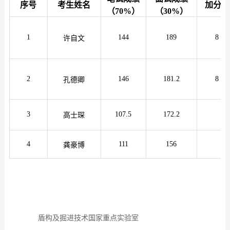
序号
考生姓名
加分项
（
70%）
（
30%）
1
144
189
8
许
自文
2
146
181.2
8
孔德卿
3
107.5
172.2
高士琛
4
111
156
龚豪博
盾构及掘进技术国家重点实验室