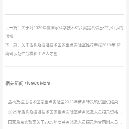
上一篇：
关于对2020年度国家科学技术进步奖提名信息进行公示的
通知
下一篇：
关于盾构及掘进技术国家重点实验室推荐申报2019年“河
南省示范性劳模和工匠人才创
相关新闻
/
News
More
盾构及掘进技术国家重点实验室2025年劳务转录笔试面试结果公示
2025年盾构及掘进技术国家重点实验室劳务派遣人员招录资格审查合格人员名单公示
点击次数:
0
国家重点实验室关于2025年度劳务派遣人员招录为合同制人员的报名通知
2025
点击次数:
-
12
0
-
29