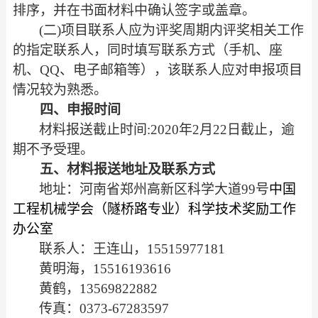
排序，并在书面材
料中确认签字或盖章。
(二)项目联系人应为评奖周期内评奖相关工作
的指定联系人，同
时填写联系方式（手机、座
机、
QQ、电子邮箱等），该联系人应对申
报项目
情况较为熟悉。
四、申报时间
材料报送截止时间
:2020年2月22日截止，逾
期不予受理。
五、材料报送地址及联系方式
地址：河南省郑州高新区科学大道
99号
中国
工程机械学会（隧桥
路专业）科学技术奖励工作
办公室
联系人：王连山，
15515977181
黄明海，
15516193616
黄鹤，
13569822882
传真：
0373-67283597