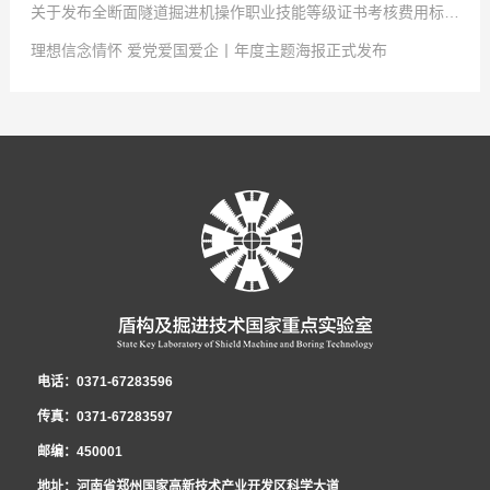
关于发布全断面隧道掘进机操作职业技能等级证书考核费用标准（上海市）的公告
盾构及掘进技术国家重点实验室于12月24日开展了国家重点实验室2025年
2025
点击次数:
-
12
0
-
08
理想信念情怀 爱党爱国爱企丨年度主题海报正式发布
人才引进笔试和面试，经集体决策审议，现公布本次笔试和面试结果，详见下
根据《国家重点实验室关于2025年度劳务派遣人员招录为合同制人员的报名
2025
点击次数:
-
12
0
-
01
表，公示期：2025年12月25日至2025年12月31日。对结果有异议者，请在公
通知》有关要求，经国家重点实验室劳务派遣人员招录引进工作资格审查组审
各部门、各系统：国家重点实验室2025年度劳务派遣人员招录为合同制工作
2022
点击次数:
-
06
0
-
27
示期内联系国家重点实验室纪委，并提交相关证明材料，联系电话：0371-
核，并报领导小组同意，现将资格审查合格人员予以公示(具体名单见附件)，
（以下简称“劳务转录工作”）已开始，根据实验室运行发展需要，经研究决
2022
-
05
-
30
67283568。序号考生姓名笔试成绩（70%）面试成绩（30%）加分项总分排
公示时间为2025年12月8日至2025年12月14日。如单位、社会团体或个人在
定，公开招聘优秀技术管理人才1名，现将报名有关事宜通知如下：一、报名
持续深入开展“理想信念情怀 爱党爱国爱企”主题活动是中国中铁党委认真贯
名1许自文1441898165.50 12孔德卿146181.28164.56 23高士琛
公示期内对所公示的内容存有异议，请在2025年12月15日前向国家重点实验
条件及岗位要求1．引进范围：工程机械（机电）技术岗位的专业技术人员；
彻落实习近平总书记关于坚定理想信念和增强爱党爱国情感重要论述精神的重
107.5172.2126.9134龚豪博111156124.54 ...
室反映。反映电话:0371-67283597 附件:劳务派...
2．年龄不超过40岁。 3．具有本科及以上学历。4．已在本单位连续务工3年
要举措，是推进全面从严治党向基层延伸、加强基层思想政治工作的迫切需
及以上。5．近3年绩效考核结果均为良好及以上，至少有1年为优秀。 6．身
要，是促进企业实现高质量发展的有效途径。为进一步助推主题活动走深走
心健康，认同企业文化。7．无处分期内的违反本单位规章制度情况且无处分
实，中国中铁官方微信特开设《理想信念情怀 爱党爱国爱企》专栏，聚焦基层
盾构及掘进技术国家重点实验室 2025年12月25日
遣人员招录申报表
期内的安全质量责任事故记录。8．具有丰富的技术管理经验，原则上现从事
项目建设、管理团队和个人的理想、奋斗奉献、价值创造等，请一线员工讲述
电话：0371-67283596
的工作岗位与其参报的岗位一致，且从事现岗位工作满1年。年龄、务工年
一线故事，展现广大职工忠诚担当、爱岗敬业、创新创效的优秀品质，营造良
传真：0371-67283597
限、违章行为和事故记录的计算截止时间为报名推荐上报日期。二、报名方式
好氛围。根据中国中铁年度党建工作要点安排，今年全公司各级党组织要把深
邮编：450001
应聘人员以主题为“姓名+电话+人才引进应聘”的邮件形式，上传以下资料（压
化“理想信念情怀 爱党爱国爱企”主题活动成效作为推动党建工作与生产经营深
地址：河南省郑州国家高新技术产业开发区科学大道