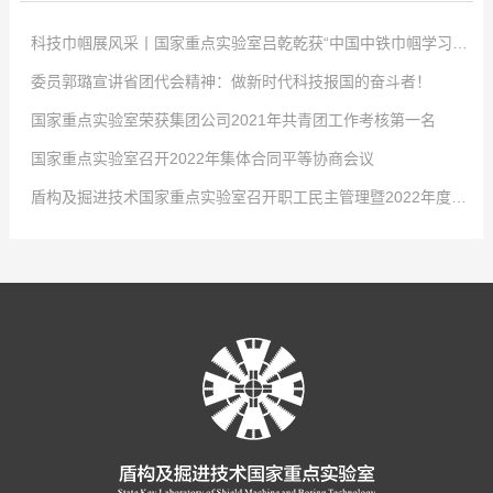
科技巾帼展风采丨国家重点实验室吕乾乾获“中国中铁巾帼学习标兵”称号
委员郭璐宣讲省团代会精神：做新时代科技报国的奋斗者！
点击次数:
0
国家重点实验室荣获集团公司2021年共青团工作考核第一名
2022
点击次数:
-
04
0
-
02
国家重点实验室召开2022年集体合同平等协商会议
4月2日，中国中铁股份有限公司对优秀女职工进行表彰，以充分发挥学习典
2022
点击次数:
-
01
0
-
29
盾构及掘进技术国家重点实验室召开职工民主管理暨2022年度工作会议
型示范引领作用，激发全体女职工的自我学习意识，国家重点实验室工程师吕
-大会现场- 共青团河南省第十五次代表大会2021年12月26日至27日，共青
2022
点击次数:
-
01
0
-
29
乾乾荣获“中国中铁巾帼学习标兵”称号！吕乾乾，女，34岁，中共党员，硕士
团河南省第十五次代表大会在省人民会堂召开，大会以前瞻30年的眼光想问
1月24日，从共青团中铁隧道局五届四次全委(扩大)会传来好消息，盾构及掘
2022
点击次数:
-
01
0
-
29
研究生，工程师，盾构及掘进技术国家重点实验室科研项目负责人，市政公用
题、做决策、抓发展，展望了全省团的工作愿景，聚焦为党育人主责主业，锚
进技术国家重点实验室在集团公司2021年度共青团工作考核中再拔头筹，荣获
1月21日，盾构及掘进技术国家重点实验室召开2022年集体合同平等协商会
2022
-
01
-
29
工程一级建造师。先后获盾构及掘进技术国家重点实验室先进工作者、中铁隧
定“两个确保”宏伟目标，坚持深化改革创新驱动，强化全面从严治团保障。国
B类单位第一名的好成绩。这是继2016、2017、2018年度连续荣获考核第一
议。会议就实验室2022年集体合同的起草签订有关事项展开讨论。实验室党工
1月27日，盾构及掘进技术国家重点实验室职工民主管理暨2022年度工作会
道局优秀共青团干部、中国中铁青年岗位能手等荣誉称号。主持和参与了中国
家重点实验室青年郭璐以团代表的身份参加了此次会议并成功当选河南省第十
名后，实验室团青工作再获此殊荣。2021年，在集团公司团委和实验室党政的
委书记、工会工委主任李治国，执行主任曾垂刚，各部室职工代表和劳务学生
议在郑州隆重召开，实验室领导班子及全体员工参会。大会传达了中铁隧道局
中铁股份有限公司重大课题在内的十余项科研工作，围绕课题开展了大量的理
五届团委委员。-郭璐在会场- 2021年12月31日上午，盾构及掘进技术国家
正确领导和大力支持下，实验室团工委深入贯彻党的十九大精神、党的十九届
代表参加了会议。 为切实维护职工的合法权益，发展和谐稳定的劳动关系，
五届二次职代会暨2022年度工作会议精神，全面总结了盾构及掘进技术国家重
论分析、数值模拟及室内试验工作。研制了可以模拟低真空复杂工况的系统平
重点实验室团工委组织召开了宣贯共青团河南省第十五次代表大会精神暨“学党
六中全会精神、团的十八大精神，不忘初心、牢记使命，发挥青年智慧与活
根据相关法律、法规，结合实验室实际，实验室工会工委、行政代表和职工代
点实验室2021年度工作，深刻分析了当前面临的新形势，安排部署了2022年
台，研发了适用于低真空隧道的新型管片结构和密封材料，为第五代交通的建
史”专题组织生活会。新当选共青团河南省十五届委员会委员郭璐结合团代会的
力，展现青年责任与担当，为实验室在新形势下的创新发展贡献青春和力量，
表在《2021年集体合同》《女职工权益保护专项集体合同》的基础上，共同起
重要任务。国家重点实验室职工民主管理暨2022年度工作会议 党工委书记、