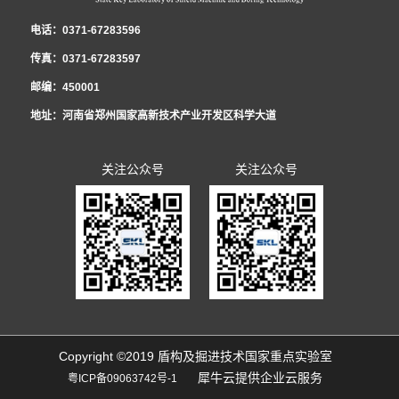
设发展提供了技术储备。研发了泥膜形成试验平台，实现了对海水泥浆高离
亲身经历和所见所闻，向青年员工传达了团代会召开的盛况和主要精神，号召
全年累计获得全国向上向善好青年、河南省青少年科技创新奖、中央企业青年
草《2022年集体合同（草案）》，经平等协商，在职工薪酬发放、休假制度、
纪工委书记、工会工委主任李治国作了《坚持改革创新 践行忠诚担当 以高质
电话：0371-67283596
析、低粘度的改性，研究成果已应用于汕头苏埃通道工程，同时吕乾乾深入施
全体员工深刻理解、准确把握团代会的精神实质，并把学习贯彻好大会精神作
岗位能手、中国中铁青年岗位能手、中国中铁优秀团员、郑州（国家）高新区
福利待遇等方面做了调整，并将草案提交至实验室民主管理暨2022年度工作会
量党建引领保障实验室高质量发展》的党工委书记讲话和《启航新征程 奋进新
传真：0371-67283597
工一线，为项目解决了大量实际难题。获国家发明专利5项，实用新型4项，发
为广大团员青年的一项重要政治任务。 郭璐分享了她的参会历程和感
首届十大杰出青年等共青团集体和个人荣誉12项，1人被选为共青团河南省团
议审议票决，待通过后，由行政和工会双方首席代表正式签约，通过法定审核
时代 为开创实验室改革发展新局面而努力奋斗》的民主管理工作报告。会议明
邮编：450001
表论文10篇，获省部级科学技术奖励4项。
受：“创新”是此次报告中出现最多的词语之一，王艺书记的报告指出：全省青
代表、河南省共青团委委员。
程序后，将向全体职工公布并实施。 李治国书记在会上强调，集体合同对构
确2022年国家重点实验室党建工作总体思路：以习近平新时代中国特色社会主
地址：河南省郑州国家高新技术产业开发区科学大道
年要在实现“两个确保”宏伟目标中成大才，就要在创新中敢为人先，在国家“四
建和谐劳动关系、进一步提升职工素质、推进改革发展工作发挥着重要作用，
义思想为指导，全面贯彻党的十九届六中全会精神，坚持以政治建设统领实验
个面向”的创新领域挑大梁，当主角，这为我们青年员工以后的科技创新工作指
要充分认识到平等协商集体合同的重要意义，扎实做好职工民主管理，切实维
室发展工作，贯彻新发展理念，构建新发展格局，聚焦研发推广服务主业，全
关注公众号
关注公众号
明了方向。报告中提到的实施创新创造攀登行动，联动全省实验室体系、高
护好职工的合法权益，持续增强职工凝聚力和战斗力，为开创实验室改革发展
面推动改革创新，深入推动全面从严治党，努力打造忠诚干净担当的干部队
校、科研院所、开发园区、科技企业，搭建青年科技合作平台，汇聚青年科创
新局面而努力奋斗。
伍，不断提升党建工作水平，以高质量党建引领实验室科技创新新局面，为推
力量，吸引省外青年科技创新人才回流集聚的具体措施，更让我们青年员工感
动实验室高质量发展提供坚强政治保障。会议明确2022年国家重点实验室民主
受到了团组织激发青年创业创新的决心和行动。 这是一份体现了共青团工作
管理暨工会工委的总体工作思路：高举习近平新时代中国特色社会主义思想伟
的时代性、富于操作性，凝聚人心、高屋建瓴的报告。郭璐寄语中铁隧道青年
大旗帜，深入贯彻落实党的十九届六中全会精神和集团公司五届二次职代会精
01.一定要立足本职岗位，练就过硬本领，勇于创新创造，做新时代科...
神，以增强政治性、先进性、群众性为主线，以改革创新为动力，围绕实验室
Copyright ©2019 盾构及掘进技术国家重点实验室
犀牛云提供企业云服务
粤ICP备09063742号-1
运行发展中心工作，贯彻新发展理念，构建新发展格局，全面推动改革创新，