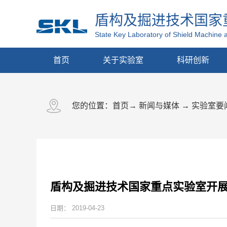
盾构及掘进技术国家
State Key Laboratory of Shield Machine 
首页
关于实验室
科研创新
您的位置：
首页
→
新闻与媒体
→
实验室要
盾构及掘进技术国家重点实验室开展
日期：
2019-04-23