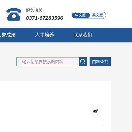
服务热线:
中文版
英文版
0371-67283596
荣誉成果
人才培养
联系我们
内容查找