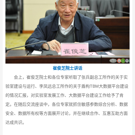
崔俊芝院士
讲话
会上，崔俊芝院士和各位专家听取了张兵副总工所作的关于实
验室建设与运行、李凤远总工所作的关于盾构TBM大数据平台建设
的情况汇报，对实验室发展工作、大数据平台建设工作给予了肯
定。在随后交流座谈中，各位专家就抓住敏感参数综合分析、数据
安全、数据所有权等方面展开讨论，并在继续合作、互惠互助方面
达成共识。