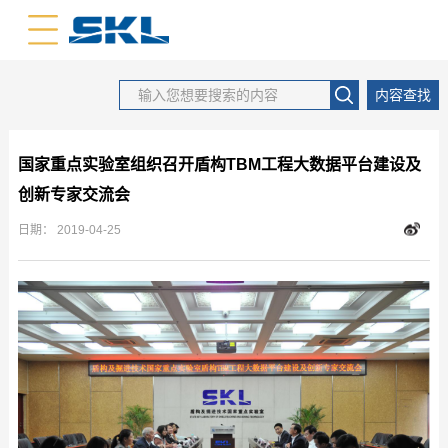
中文版
英文版
内容查找
国家重点实验室组织召开盾构TBM工程大数据平台建设及
创新专家交流会
日期：
2019-04-25