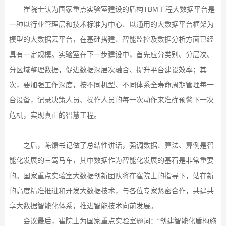
崔院士认为国家重点实验室建设的盾构TBM工程大数据平台是
一种以行业管理层和技术标准为中心、以通用的大数据平台框架为
模型的大数据云平台，在基础搭建、智能监控及数据分析方面已经
具有一定规模。实验室在下一步建设中，首先应分类别、分层次、
分区域整理数据，促进数据深层次融合、提升平台建设效率；其
次，要加强工作深度，按不同机型、不同体系全寿命周期管理每一
台设备，记录决策人员、操作人员的每一次动作来准确预警下一次
危机，实现真正的智慧工程。
之后，陈馈书记做了总结性讲话，强调数据、算法、算例是智
能化发展的三驾马车，其中数据作为智能化发展的基石是非常重要
的。国家重点实验室大数据创新团队将在崔院士的指导下，站在新
的高度精准推进和开发大数据技术，与各位专家紧密合作，共建共
享大数据智能化体系，推进智能技术向前发展。
会议最后，崔院士为国家重点实验室题词：“创建智能化盾构施