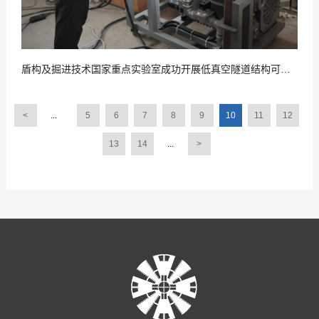
盾构及掘进技术国家重点实验室成功开展低真空隧道结构可靠性模型实验
<
...
5
6
7
8
9
10
11
12
13
14
...
>