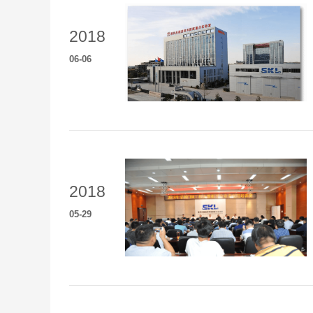
2018
06
-
06
2018
05
-
29