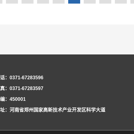
士周丰峻、陈湘生出席峰会，盾构及掘进技术国家重点实验室主任洪开荣、党工委
行业特色与优势的国家重点领域科研创新团队，持续开展科研攻关、技术创新，形
自全国地铁产业相关企业、科研院校的专家、学者和技术人员共500余人参加了会
值的省部级重大科研成果，推进成果转化应用，为推动我国盾构及掘进技术创新突破
学术报告。周丰峻院士作了题为《大跨度地下工程新进展》的报告；陈湘生院士作
道交通》的报告；中铁隧道局集团有限公司总工程师、盾构及掘进技术国家重点实
TBM大数据云平台创新建设》的主题报告；同济大学地下空间研究中心副主任束
化和地下空间综合利用的国际化趋势及案例分享》的报告；中国水利水电第十一工
局长、总工程师金风清作了题为《城市复杂环境下地铁施工关键技术经验交流》的
司副总经理卓兴建作了题为《10M以上大直径盾构机关键技术及应用》的报告。下
州地铁集团建设事业总部部门经理刘权厚作了题为《未来城轨项目建设工期管控思
新材料科技有限公司副总经理瞿连辉作了题为《城轨交通扣件减振技术现状及面临
话：0371-67283596
公司安全质量部部长、博士莫振泽作了题为《浅埋富水砂质地层土压浓泥工法工程
土工程技术有限公...
真：0371-67283597
编：450001
址：河南省郑州国家高新技术产业开发区科学大道