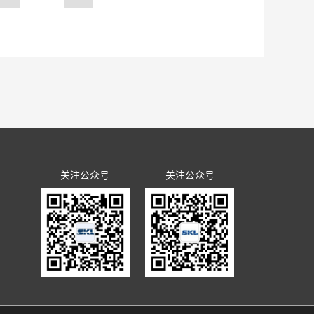
书记陈馈、副主任周建军以及来
成具有学术影响力和转化应用价
议。开幕式共有6位专家作特邀
做出新的更...
了题为《建效能最大化的城市轨
验室主任洪开荣作了题为《盾构
昱作了题为《轨道交通城站一体
程局有限公司轨道交通分局副分
报告；中铁工程装备集团有限公
午有8位与会专家作了报告。广
路及建议》的报告；洛阳科博思
挑战》的报告；无锡地铁建设分
关注公众号
关注公众号
试验研究》的报告；广州金土岩