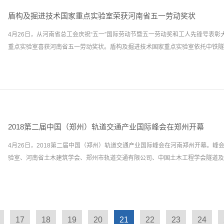
针对我国隧道及地下工程领域，重点解决未来施工过程中盾构选型、施工过程控制
业上下游，涵盖材料、机械、电子、土木、信息、艺术等多个领域，可实现智能监
并逐步实现数字化隧道工程。 崔俊芝院士（左二）观看国家重点实验室宣传片 
盾构及掘进技术国家重点实验室荣获河南省五一劳动奖状
应用功能，打破了传统领域信息孤岛，有效规避工程风险，实现风险综合管控，促
验平台 盾构（TBM）施工大数据应用平台建设院士咨询会会场崔...
4月26日，从河南省总工会庆祝“五一”国际劳动节暨五一劳动奖和工人先锋号表
程大数据平台的研发和应用不仅能提高盾构TBM掘进效率，降低施工风险，利于
重点实验室喜获河南省五一劳动奖状。盾构及掘进技术国家重点实验室依托中铁隧..
能填补国内在盾构掘进智能化管理方面的空白，提高我国盾构TBM装备制造及施工
施工大数据应用平台
道局集团有限公司建设，是科技部正式批准建设的第二批企业国家重点实验室之一
国家公共研究平台和国家级研发中心。自2012年正式运行以来，国家重点实验室
前沿技术和共性技术研究，积极开展科研攻关和技术创新，先后承担各类科研项目6
级课题18项、地市级课题29项）；拥有“河南省盾构及掘进技术国际联合实验室”
2018第二届中国（郑州）轨道交通产业国际峰会在郑州开幕
南省协同创新中心”、“机械装备先进制造河南省协同创新中心”和“国家自然科学基
4月26日，2018第二届中国（郑州）轨道交通产业国际峰会在河南郑州开幕。峰
新型研发机构；累计获国家发明专利54项、实用新型专利22项、软件著作权8项
验室、河南省土木建筑学会、郑州市轨道交通有限公司、中国土木工程学会隧道及地下
文477篇（其中EI/SCI收录33篇）；出版论著11部；共获得国家、省部级等各类
室先后荣获郑州市五一劳动奖状、河南省专业技术人才先进集体、河南省职工职业
隧道技术与装备创新型科技团队、全国专业技术人才先进集体、全国工人先锋号、
工程分会、深圳市土木建筑学会主办，由中铁工程装备集团有限公司、中国电建集
部“创新人才计划重点领域创新团队”等荣誉称号；共有1人当选全国劳模，获得河南
水电第十一工程局有限公司、洛阳科博思新材料科技有限公司、中西部地区土木建
得郑州市“五一”劳动奖章。今天的成就，是明天的起点。国家重点实验室将牢记
17
18
19
20
21
22
23
24
会、深圳市中腾建业投资建设有限公司、广州金土岩土工程技术有限公司、《隧道
特色社会主义思想为统领，在国家重大战略指引下，不忘初心、牢记使命，扎实开