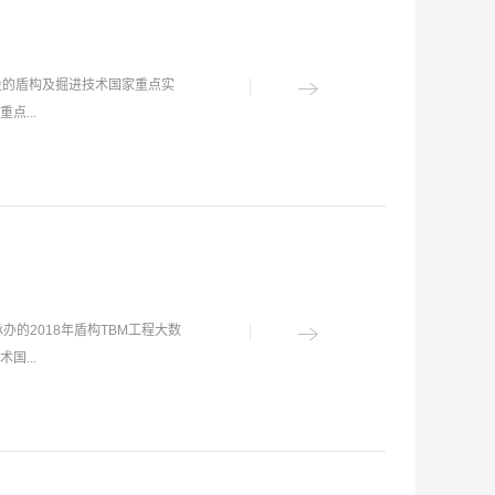
设的盾构及掘进技术国家重点实
...
BM技术领域发展趋势和状况的
性技术和关键技术出发，结合企
道、吉林引松供水、新疆中天山
沿关键技术研究，攻克了刀盘刀
3 m）盾构施工等关键技术；在
办的2018年盾构TBM工程大数
等方面取得了25项重要成果，
...
奖14项、二等奖15项、三等
、首台马蹄形盾构、最大的矩形掘
修建重难点技术，推动了我国盾
并分别作了重要讲话，盾构及掘
“求真无畏 进取不止”探索精
本次培训班为期2天，邀请了中国
现优势领域、共性技术、关键技