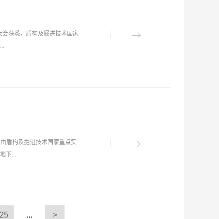
等难题，构建智能化掘进系统，
控、综合分析、协同管理和智慧
崔俊芝院士（左二）察看自动化实
进行业健康发展。盾构TBM工
彰大会获悉，盾构及掘进技术国家
盾构行业的整体绿色发展，而且
.
产业的国际竞争力。 盾构TBM
，是盾构及掘进技术领域唯一的
立足盾构及掘进领域关键技术、
0项（国家级课题13项、省部
、水利与交通基础设施安全防护河
金A类资质”，获批河南省第三批
会由盾构及掘进技术国家重点实
、外观专利5项；累计发表核心论
...
科技进步奖46项。国家重点实验
道德建设先进单位、河南省盾构
全国青年文明号、国家科学技术
团铁路建设有限公司、中国水利
省“五一”劳动奖章1人；2人获
筑学会联盟、辽宁省土木建筑学
总书记嘱托，以习近平新时代中国
25
...
>
建设》杂志协办，中国工程院院
展各项工作，着力培养一支具有