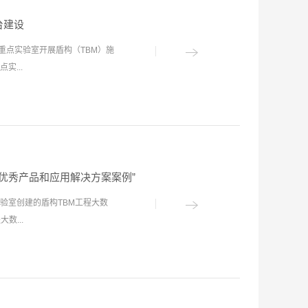
总经理王建琴、拥有8年建筑行
品向中国品牌转变，引领盾构及
安创富电子科技有限公司教授，
兰街与腊梅路交叉口东北角，盾
台建设
各项目部有关技术人员70余人
重点实验室开展盾构（TBM）施
施项目的建设规模不断扩大，我
...
技术极为复杂、一些项目施工难
强国，加快发展先进制造业，推
色低碳、共享经济、现代供应
士咨询会。崔俊芝院士首先观看
过盾构施工技术的不断创新，才
国家重点实验室各个实验平台，
而盾构及掘进技术国家重点实验
，崔俊芝院士听取了国家重点实
趋势，抓准自身定位，开发了盾构
进展等情况汇报，对大数据平台
连接了70多个盾构TBM项目，
据优秀产品和应用解决方案案例”
建设已比较先进，具备较好的数
大数据技术及发展、大数据整合
验室创建的盾构TBM工程大数
建设，在数据采集、数据分析处
数...
标准化体系，未来在工程实践中
现智能决策，形成成熟的大数据
行了专题讨论。中铁隧道集团总
机器数据及施工数据提取，配置
处于数据收集分析层面，将根据
、做好行业工程及装备厂家服
M）施工大数据应用平台建设，
数据应用平台。平台联系整个行