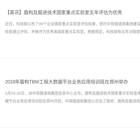
【喜讯】盾构及掘进技术国家重点实验室五年评估为优秀
近日，科技部公布了99个企业国家重点实验室评估结果，依托中铁隧道局集团建
验室通过评估，并被评为优秀类国家重点实验室。根据规定，科技部每五年对国家重点
实验室进行一轮评估。本评估期内，盾构及掘进技术国家重点实验室通过对盾构T
分析，从构建盾构及掘进技术研究的有机整体和发展国产盾构急需的前沿技术、共
业行业长远需求，依托武汉长江隧道、广东狮子洋隧道、北京直径线、成都地铁隧
隧道、高黎贡山铁路隧道等重大工程，开展了自主选题应用基础研究和重大基础前
2018年盾构TBM工程大数据平台业务应用培训班在郑州举办
具适应性选型、复杂地质条件整机适应性、异形盾构及TBM研制、超大直径(15.0
5月29-30日，由中铁隧道局集团信息中心主办，盾构及掘进技术国家重点实验室承
水下盾构施工、富水砂卵石地层大断面隧道施工、盾构TBM关键零部件、系统控制
据平台业务应用培训班在郑州开班。中铁隧道局集团公司总工程师、盾构及掘进技术国
共获得各类科技进步奖42项，其中，国家科技进步二等奖1项，省部级科技进步一等
奖12项；实现了盾构TBM关键部件、控制系统高可靠性开发，促使了首台TBM
进机等重大装备的自主开发，攻克了水下复杂地质条件和城区富水砂卵石地层隧道
家重点实验室主任洪开荣，中铁隧道局集团公司信息中心主任杜潮继出席开班典礼
构TBM技术从制造到创造的转变。未来，盾构及掘进技术国家重点实验室将继续秉承
进技术国家重点实验室党委书记陈馈致欢迎辞，总工程师李凤远主持开班仪式。 
神，瞄准国际盾构技术发展前沿，通过盾构应用基础理论研究与工程实践，努力实