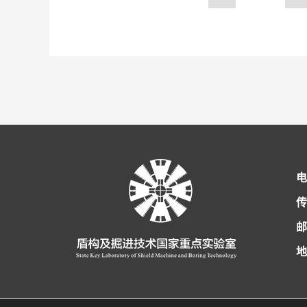
电
传
邮
地