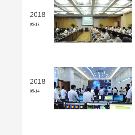
2018
05
-
17
2018
05
-
14