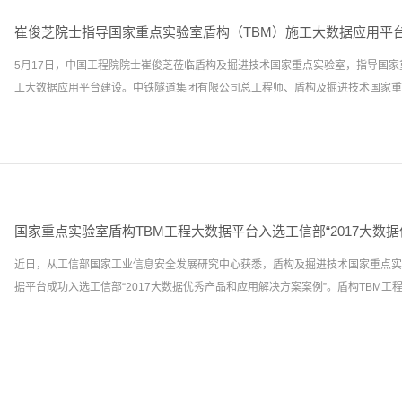
科学院计算技术研究所研究员、博士生导师何清，中科软科技股份有限公司事业部
术的重大突破，推动中国制造向中国创造转变、中国速度向中国质量转变、中国产
业信息化建设经验的工程管理硕士，北京梦诚科技有限公司大客户经理郭瑞强和西
掘进技术发展方向，开创地下空间利用的美好未来！地址：河南省郑州市高新区玉
崔俊芝院士指导国家重点实验室盾构（TBM）施工大数据应用平
研究生导师李代勇等知名大数据专家授课。共有来自中铁隧道局集团各子分公司、
构及掘进技术国家重点实验室，邮编：450001联系人：黄明海，15516193616
5月17日，中国工程院院士崔俊芝莅临盾构及掘进技术国家重点实验室，指导国家
参加培训。近年来，随着我国高速公路、铁路、轨道交通、地下工程等大型基础设
工大数据应用平台建设。中铁隧道集团有限公司总工程师、盾构及掘进技术国家重点实
国目前已成为世界上使用盾构、TBM最多的国家之一，盾构、TBM隧道工程多、
度极大，对建造技术的要求也越来越高。党的十九大报告也提出，“加快建设制造
动互联网、大数据、人工智能和实体经济深度融合，在中高端消费、创新引领、绿
验室主任洪开荣，国家重点实验室党工委书记陈馈、执行副主任孙振川等参加了院
链、人力资本服务等领域培育新增长点、形成新动能。”因此，我们深知，只有通
了国家重点实验室宣传片，了解了国家重点实验室和依托单位的发展历程，察看了
能提高我国在盾构行业施工的能力和水平，引领盾构施工技术的长足进步和创新。
并详细询问了国家重点实验室具备的科研条件和开展的科研创新工作。在咨询会上
室正是在国家大力推进“大数据”和“人工智能”产业发展的契机下，精准研判市场
验室关于盾构（TBM）施工大数据应用平台的建设背景、建设意义、建设方案及
TBM工程大数据平台。目前，国家重点实验室的盾构TBM工程大数据应用平台已经
国家重点实验室盾构TBM工程大数据平台入选工信部“2017大数
建设工作给予肯定。崔院士认为国家重点实验室立足盾构施工现场进行大数据平台
虽然得到了业内一致好评，但也需要进一步的建设和完善。本次的业务培训班将从
近日，从工信部国家工业信息安全发展研究中心获悉，盾构及掘进技术国家重点实
据基础，但要从整体概念考虑大数据平台建设，要加强技术、设备、数据的标准化
案...
据平台成功入选工信部“2017大数据优秀产品和应用解决方案案例”。盾构TBM工程大
理、数据传输存储等方面实现标准化，从工程现场应用、质量评估体系等方面建设
无论是质量、进度、材料还是施工人员评价都可运用大数据系统进行分析，真正实
系统。与会的郑州大学教授万建军、姚昌辉、裴丽芳及国家重点实验室研究人员进
据平台定位是面向盾构及掘进技术行业，开展多厂家、多地质、多型号盾构TBM
工程师、国家重点实验室主任洪开荣强调，国家重点实验室目前大数据平台建设还
专业高性能服务器进行数据存储、计算、分析及信息发布，满足企业业务管理需求
崔俊芝院士的指导意见，与郑州大学加强大数据建设的交流合作，通过盾构（TB
务，打造引领国家行业技术，集施工、装备状态、故障数据及科研应用于一体的大